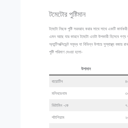
টমেটোর পুষ্টিমান
টমেটো নিছক পুষ্টি সরবরাহ করার সাথে সাথে একটি কার্যকর
এমন আছে যার কারনে টমেটো এতটা উপকারী হিসেবে গণ্য 
অ্যান্টিঅক্সিডেন্ট সমৃদ্ধ যা বিভিন্ন উপায়ে সুস্বাস্থ্য 
পুষ্টি পরিমাণ দেওয়া হলো-
উপাদান
বায়োটিন
৪
মলিবডেনাম
৩
ভিটামিন -কে
৭.
পটাশিয়াম
২