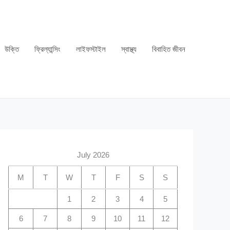
উক্তি
ফ্রিল্যান্সিং
লাইফস্টাইল
স্বাস্থ্য
বিবাহিত জীবন
July 2026
M
T
W
T
F
S
S
1
2
3
4
5
6
7
8
9
10
11
12