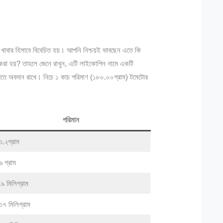
ী খাবার হিসাবে বিবেচিত হয়। আপনি নিশ্চয়ই ভাবছেন এতে কি
করা হয়? তাহলে জেনে রাখুন, এটি লাইকোপিন নামে একটি
বজায় রাখতে অবদান রাখে। নিচে ১ কাচ পরিমাণ (১৮০.০০গ্রাম) টমেটোর
পরিমান
৩.২গ্রাম
৬ গ্রাম
৯ মিলিগ্রাম
৩৭ মিলিগ্রাম