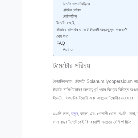
টমেটো পাতার বিষক্রিয়া
এসিডিক বৈশিষ্ট্য
কোষ্ঠকাঠিন্য
টমেটো বাছাই
কীভাবে আপনার ডায়েটে টমেটো অন্তর্ভুক্ত করবেন?
শেষ কথা
FAQ
Author
টমেটোর পরিচয়
বৈজ্ঞানিকভাবে, টেমেটো Solanum lycopersicum নামে 
টমেটো নাতিশীতোষ্ণ জলবায়ুপূর্ণ প্রায় বিশ্বের বিভিন্ন অঞ
টমেটো, বিফস্টেক টমেটো এবং আঙ্গুরের টমেটোর মধ্যে বেশ 
এগুলি লাল,
হলুদ
, কালো এবং গোলাপী থেকে বেগুনি, সাদা, 
লাল রঙের টমেটোকেই বিশ্বব্যাপী সবচেয়ে বেশি পরিচিত।