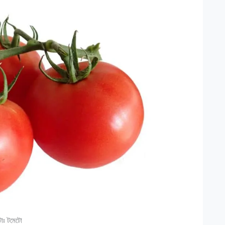
োঃ টমেটো