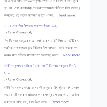
চর্ম ও যৌন রোগ বিশেষজ্ঞ ডাক্তার হচ্ছেন সেই চিকিৎসক যিনি ত্বক,
চুল, নখ, এবং যৌনস্বাস্থ্য-সংক্রান্ত সমস্যার চিকিৎসা দিয়ে থাকেন।
:
অনেকেই এই ধরণের সমস্যায় ভুগলেও লজ্জা…
Read more
৩
১০০+ সেরা শিশু বিশেষজ্ঞ ডাক্তার সিলেট ২০২৬
০
by Rahul Chakraborty
+
শিশু বিশেষজ্ঞ ডাক্তার হচ্ছেন সেই ডাক্তার যিনি শিশুদের শারীরিক ও
সে
মানসিক সমস্যাগুলো বুঝে চিকিৎসা দিয়ে থাকেন। ছোট্ট বাচ্চারা তো
রা
:
অনেক সময় শরীরের সমস্যাগুলো প্রকাশই করতে…
Read more
চ
১
র্ম
গাইনি ডাক্তারের তালিকা সিলেট: গাইনী বিশেষজ্ঞ ডাক্তার সিলেট
০
ও
২০২৫
০
যৌ
by Rahul Chakraborty
+
ন
গাইনী বিশেষজ্ঞ ডাক্তার মানে সেই ডাক্তার যিনি স্ত্রীরোগ নিয়ে কাজ
সে
রো
করেন। মহিলাদের বা স্ত্রীরদের যেসব সমস্যায় আমরা মেয়ে বা মহিলা
রা
গ
:
ডাক্তারের কাছে যাই, ইংরেজিতে তাকে…
Read more
শি