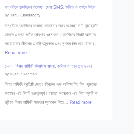
বি
গা
শু
বান্ধবীকে জন্মদিনের শুভেচ্ছা, সেরা SMS, উক্তি ও বার্থডে উইশ
শে
ই
বি
by Rahul Chakraborty
ষ
নি
শে
বান্ধবীকে জন্মদিনের শুভেচ্ছা জানানোর জন্য শুভেচ্ছা বাণী খুঁজছেন?
জ্ঞ
ডা
ষ
তাহলে একদম সঠিক জায়গায় এসেছেন। জন্মদিনের দিনটি আমাদের
সি
ক্তা
জ্ঞ
প্রত্যেকের জীবনের একটি আনন্দময় এবং সুখময় দিন হয়ে থাকে।…
লে
রে
ডা
:
Read more
ট
র
ক্তা
বা
২
তা
১০০+ বিবাহ বার্ষিকী স্ট্যাটাস বাংলা, কবিতা ও নতুন ছন্দ ২০২৫
র
ন্ধ
০
লি
by Mijanur Rahman
সি
বী
২
কা
বিবাহ বার্ষিকী প্রতিটি মেয়ের জীবনের এক অবিস্মরণীয় দিন, পুরুষের
লে
কে
৫
সি
জন্যেও এই দিনটি গুরুত্বপূর্ণ। আমরা অনেকেই এই দিনে স্বামী বা
ট
জ
লে
:
স্ত্রীকে বিবাহ বার্ষিকী শুভেচ্ছা ম্যাসেজ দিতে…
Read more
২
ন্ম
ট
১
০
দি
:
০
২
নে
গা
০
৬
র