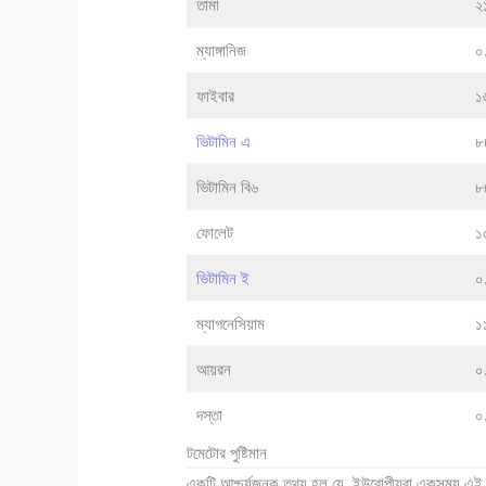
তামা
২১
ম্যাঙ্গানিজ
০
ফাইবার
১৬
ভিটামিন এ
৮
ভিটামিন বি৬
৮
ফোলেট
১
ভিটামিন ই
০
ম্যাগনেসিয়াম
১১
আয়রন
০
দস্তা
০
টমেটোর পুষ্টিমান
একটি আশ্চর্যজনক তথ্য হল যে, ইউরোপীয়রা একসময় এই 