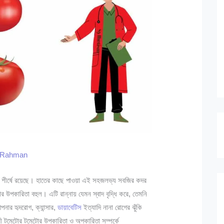
r Rahman
ায় শীর্ষে রয়েছে। হাতের কাছে পাওয়া এই সহজলভ্য সবজির কদর
টোর উপকারিতা বহুল। এটি রান্নায় যেমন স্বাদ বৃদ্ধি করে, তেমনি
পনার হৃদরোগ, ক্যান্সার,
ডায়াবেটিস
ইত্যাদি নানা রোগের ঝুঁকি
ী টমেটোর টমেটোর উপকারিতা ও অপকারিতা সম্পর্কে