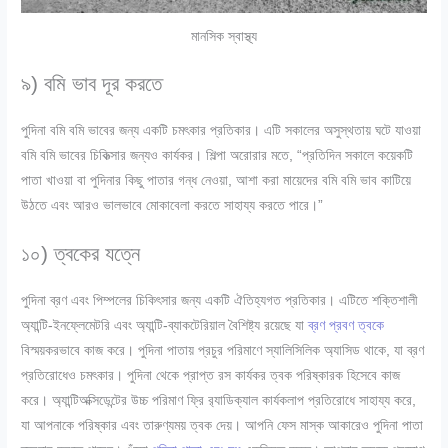
মানসিক স্বাস্থ্য
৯) বমি ভাব দূর করতে
পুদিনা বমি বমি ভাবের জন্য একটি চমৎকার প্রতিকার। এটি সকালের অসুস্থতায় ঘটে যাওয়া
বমি বমি ভাবের চিকিত্সার জন্যও কার্যকর। শিল্পা অরোরার মতে, “প্রতিদিন সকালে কয়েকটি
পাতা খাওয়া বা পুদিনার কিছু পাতার গন্ধ নেওয়া, আশা করা মায়েদের বমি বমি ভাব কাটিয়ে
উঠতে এবং আরও ভালভাবে মোকাবেলা করতে সাহায্য করতে পারে।”
১০) ত্বকের যত্নে
পুদিনা ব্রণ এবং পিম্পলের চিকিৎসার জন্য একটি ঐতিহ্যগত প্রতিকার। এটিতে শক্তিশালী
অ্যান্টি-ইনফ্লেমেটরি এবং অ্যান্টি-ব্যাকটেরিয়াল বৈশিষ্ট্য রয়েছে যা
ব্রণ প্রবণ ত্বকে
বিস্ময়করভাবে কাজ করে। পুদিনা পাতায় প্রচুর পরিমাণে স্যালিসিলিক অ্যাসিড থাকে, যা ব্রণ
প্রতিরোধেও চমৎকার। পুদিনা থেকে প্রাপ্ত রস কার্যকর ত্বক পরিষ্কারক হিসেবে কাজ
করে। অ্যান্টিঅক্সিডেন্টের উচ্চ পরিমাণ ফ্রি র‌্যাডিক্যাল কার্যকলাপ প্রতিরোধে সাহায্য করে,
যা আপনাকে পরিষ্কার এবং তারুণ্যময় ত্বক দেয়। আপনি ফেস মাস্ক আকারেও পুদিনা পাতা