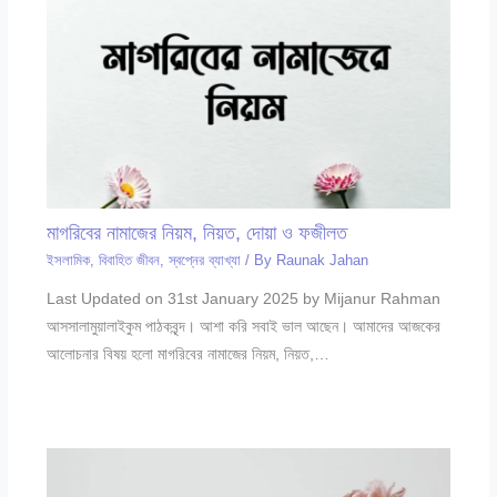
মাগরিবের নামাজের নিয়ম, নিয়ত, দোয়া ও ফজীলত
ইসলামিক
,
বিবাহিত জীবন
,
স্বপ্নের ব্যাখ্যা
/ By
Raunak Jahan
Last Updated on 31st January 2025 by Mijanur Rahman
আসসালামুয়ালাইকুম পাঠকবৃন্দ। আশা করি সবাই ভাল আছেন। আমাদের আজকের
আলোচনার বিষয় হলো মাগরিবের নামাজের নিয়ম, নিয়ত,…