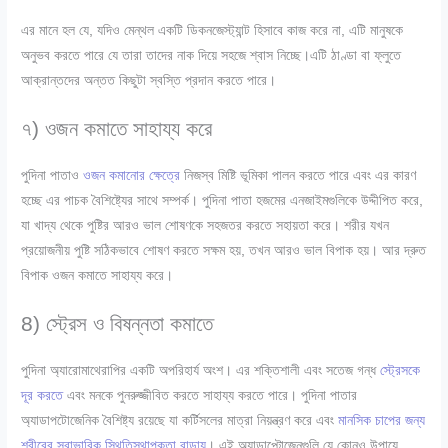
এর মানে হল যে, যদিও মেন্থল একটি ডিকনজেস্ট্যান্ট হিসাবে কাজ করে না, এটি মানুষকে
অনুভব করতে পারে যে তারা তাদের নাক দিয়ে সহজে শ্বাস নিচ্ছে।এটি ঠাণ্ডা বা ফ্লুতে
আক্রান্তদের অন্তত কিছুটা স্বস্তি প্রদান করতে পারে।
৭) ওজন কমাতে সাহায্য করে
পুদিনা পাতাও
ওজন কমানোর ক্ষেত্রে
নিজস্ব মিষ্টি ভূমিকা পালন করতে পারে এবং এর কারণ
হচ্ছে এর পাচক বৈশিষ্ট্যের সাথে সম্পর্ক। পুদিনা পাতা হজমের এনজাইমগুলিকে উদ্দীপিত করে,
যা খাদ্য থেকে পুষ্টির আরও ভাল শোষণকে সহজতর করতে সহায়তা করে। শরীর যখন
প্রয়োজনীয় পুষ্টি সঠিকভাবে শোষণ করতে সক্ষম হয়, তখন আরও ভাল বিপাক হয়। আর দ্রুত
বিপাক ওজন কমাতে সাহায্য করে।
8) স্ট্রেস ও বিষন্নতা কমাতে
পুদিনা অ্যারোমাথেরাপির একটি অপরিহার্য অংশ। এর শক্তিশালী এবং সতেজ গন্ধ
স্ট্রেসকে
দূর করতে
এবং মনকে পুনরুজ্জীবিত করতে সাহায্য করতে পারে। পুদিনা পাতার
অ্যাডাপটোজেনিক বৈশিষ্ট্য রয়েছে যা কর্টিসলের মাত্রা নিয়ন্ত্রণ করে এবং
মানসিক চাপের জন্য
শরীরের স্বাভাবিক স্থিতিস্থাপকতা বাড়ায়
। এই অ্যাডাপ্টোজেনগুলি যে কোনও উপায়ে