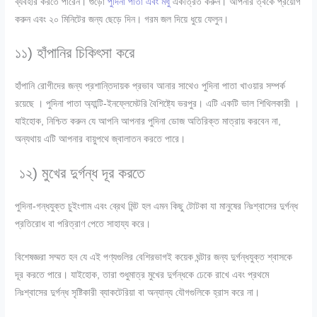
ব্যবহার করতে পারেন। গুঁড়ো
পুদিনা পাতা এবং মধু
একত্রিত করুন। আপনার ত্বকে প্রয়োগ
করুন এবং ২০ মিনিটের জন্য ছেড়ে দিন। গরম জল দিয়ে ধুয়ে ফেলুন।
১১) হাঁপানির চিকিৎসা করে
হাঁপানি রোগীদের জন্য প্রশান্তিদায়ক প্রভাব আনার সাথেও পুদিনা পাতা খাওয়ার সম্পর্ক
রয়েছে । পুদিনা পাতা অ্যান্টি-ইনফ্লেমেটরি বৈশিষ্ট্যে ভরপুর। এটি একটি ভাল শিথিলকারী ।
যাইহোক, নিশ্চিত করুন যে আপনি আপনার পুদিনা ডোজ অতিরিক্ত মাত্রায় করবেন না,
অন্যথায় এটি আপনার বায়ুপথে জ্বালাতন করতে পারে।
১২) মুখের দুর্গন্ধ দূর করতে
পুদিনা-গন্ধযুক্ত চুইংগাম এবং ব্রেথ মিন্ট হল এমন কিছু টোটকা যা মানুষের নিঃশ্বাসের দুর্গন্ধ
প্রতিরোধ বা পরিত্রাণ পেতে সাহায্য করে।
বিশেষজ্ঞরা সম্মত হন যে এই পণ্যগুলির বেশিরভাগই কয়েক ঘন্টার জন্য দুর্গন্ধযুক্ত শ্বাসকে
দূর করতে পারে। যাইহোক, তারা শুধুমাত্র মুখের দুর্গন্ধকে ঢেকে রাখে এবং প্রথমে
নিঃশ্বাসের দুর্গন্ধ সৃষ্টিকারী ব্যাকটেরিয়া বা অন্যান্য যৌগগুলিকে হ্রাস করে না।