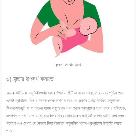
বুকের দুধ খাওয়ানো
৬) ঠান্ডার উপসর্গ কমাতে
অনেক সর্দি এবং ফ্লু চিকিৎসায় যেসব ঔষধ বা টোটকা ব্যবহৃত হয়, তার মধ্যে পুদিনা পাতা
একটি প্রাথমিক যৌগ। অনেক লোক বিশ্বাস করে যে মেন্থল একটি কার্যকর অনুনাসিক
ডিকনজেস্ট্যান্ট যা যা নাকের মধ্যে বায়ুপ্রবাহ এবং শ্বাস প্রশ্বাসের সচল রাখে। যাইহোক,
একাধিক গবেষণা দেখায় যে, মেন্থলের মধ্যে কোন ডিকনজেস্ট্যান্ট ফাংশন নেই। বলা হচ্ছে,
গবেষণা এও দেখায় যে মেন্থল বিষয়গতভাবে অনুনাসিক শ্বাস-প্রশ্বাসের উন্নতি করতে
পারে।