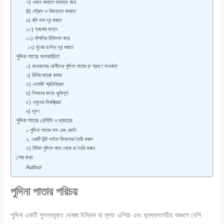
৭) ওজন কমাতে সাহায্য করে
8) স্ট্রেস ও বিষন্নতা কমাতে
৯) বমি ভাব দূর করতে
১০) ত্বকের যত্নে
১১) হাঁপানির চিকিৎসা করে
১২) মুখের দুর্গন্ধ দূর করতে
পুদিনা পাতার অপকারিতা
১) বদহজমের রোগীদের পুদিনা পাতার চা গ্রহণে সতর্কতা
২) চিনির মাত্রা কমায়
৩) এলার্জি প্রতিক্রিয়া
৪) শিশুদের জন্য ঝুকিপূর্ণ
৫) ওষুধের মিথস্ক্রিয়া
৬) দূষণ
পুদিনা পাতার রেসিপি ও ব্যবহার
১.পুদিনা পাতার সস এবং জেলি
২. একটি মিন্ট লাইম ফিজলার তৈরি করুন
৩) টাটকা পুদিনা পাতা থেকে চা তৈরি করুন
শেষ কথা
Author
পুদিনা পাতার পরিচয়
পুদিনা একটি সুগন্ধযুক্ত ভেষজ উদ্ভিদ যা মূলত এশিয়া এবং ভূমধ্যসাগরীয় অঞ্চলে বেশি