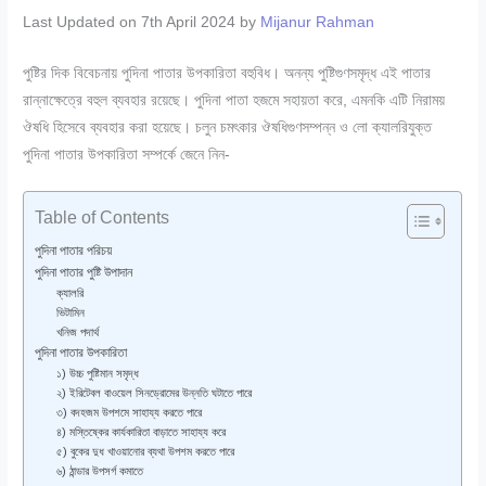
Last Updated on 7th April 2024 by
Mijanur Rahman
পুষ্টির দিক বিবেচনায় পুদিনা পাতার উপকারিতা বহুবিধ। অনন্য পুষ্টিগুণসমৃদ্ধ এই পাতার
রান্নাক্ষেত্রে বহুল ব্যবহার রয়েছে। পুদিনা পাতা হজমে সহায়তা করে, এমনকি এটি নিরাময়
ঔষধি হিসেবে ব্যবহার করা হয়েছে। চলুন চমৎকার ঔষধিগুণসম্পন্ন ও লো ক্যালরিযুক্ত
পুদিনা পাতার উপকারিতা সম্পর্কে জেনে নিন-
Table of Contents
পুদিনা পাতার পরিচয়
পুদিনা পাতার পুষ্টি উপাদান
ক্যালরি
ভিটামিন
খনিজ পদার্থ
পুদিনা পাতার উপকারিতা
১) উচ্চ পুষ্টিমান সমৃদ্ধ
২) ইরিটেবল বাওয়েল সিনড্রোমের উন্নতি ঘটাতে পারে
৩) বদহজম উপশমে সাহায্য করতে পারে
৪) মস্তিষ্কের কার্যকারিতা বাড়াতে সাহায্য করে
৫) বুকের দুধ খাওয়ানোর ব্যথা উপশম করতে পারে
৬) ঠান্ডার উপসর্গ কমাতে