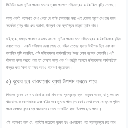
মিনিটের জন্য পুদিনা পাতার তেলের সুবাস প্রয়োগ মষ্তিস্কের কার্যকারিতা বৃদ্ধি পেয়েছ।
অন্য একটি গবেষণায় দেখা গেছে যে গাড়ি চালানোর সময় এই তেলের ঘ্রাণ নেওয়ার ফলে
সতর্কতা বৃদ্ধি পায় এবং হতাশা, উদ্বেগ এবং ক্লান্তির মাত্রা হ্রাস পায়।
যাইহোক, সমস্ত গবেষণা একমত নয় যে, পুদিনা পাতার তেল মস্তিষ্কের কার্যকারিতাকে বৃদ্ধি
করতে পারে। একটি সমীক্ষায় দেখা গেছে যে, যদিও তেলের সুগন্ধ উদ্দীপক ছিল এবং কম
ক্লান্তি সৃষ্টি করেছিল, এটি মস্তিষ্কের কার্যকারিতার উপর কোন প্রভাব ফেলেনি। এটি
কীভাবে কাজ করতে পারে তা বোঝার জন্য এবং পিপারমিন্ট আসলে মস্তিষ্কের কার্যকারিতা
উন্নত করে কিনা তা নিয়ে আরও গবেষণা প্রয়োজন।
৫) বুকের দুধ খাওয়ানোর ব্যথা উপশম করতে পারে
শিশুদের বুকের দুধ খাওয়ানো মায়েরা সাধারণত স্তনবৃন্তে ব্যথা অনুভব করেন, যা বুকের দুধ
খাওয়ানোকে বেদনাদায়ক এবং কঠিন করে তুলতে পারে।গবেষণায় দেখা গেছে যে ত্বকে পুদিনা
পাতা লাগালে বুকের দুধ খাওয়ানোর সাথে সম্পর্কিত ব্যথা উপশম হতে পারে ।
এই গবেষণায় বলে যে, প্রতিটা মায়েদের বুকের দুধ খাওয়ানোর পরে স্তনবৃন্তের চারপাশে