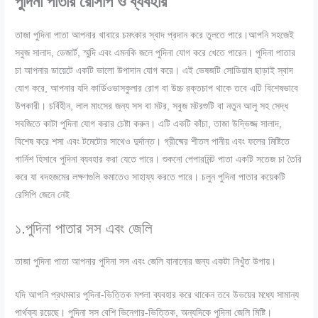
পুদিনা পাতার রেসিপি ও ব্যবহার
তাজা পুদিনা পাতা আপনার খাবারে চমৎকার স্বাদ প্রদান করে তুলতে পারে।আপনি সহজেই
সবুজ সালাদ, ডেজার্ট, স্মুদি এবং এমনকি জলে পুদিনা যোগ করে খেতে পারেন। পুদিনা পাতার
চা আপনার ডায়েটে একটি ভালো উপাদান যোগ করে। এই ভেষজটি সোডিয়াম ছাড়াই স্বাদ
যোগ করে, আপনার যদি কার্ডিওভাসকুলার রোগ বা উচ্চ রক্তচাপ থাকে তবে এটি বিশেষভাবে
উপকারী। চর্বিহীন, লাল মাংসের জন্য সস বা মটর, সবুজ মটরশুটি বা নতুন আলু সহ সেদ্ধ
সবজিতে কাটা পুদিনা যোগ করার চেষ্টা করুন। এটি একটি কাঁচা, তাজা উদ্ভিজ্জ সালাদ,
বিশেষ করে শসা এবং টমেটোর সাথেও দুর্দান্ত। গ্রীষ্মের শীতল পানীয় এবং ফলের মিষ্টিতে
গার্নিশ হিসাবে পুদিনা ব্যবহার করা যেতে পারে। শুকনো পেপারমিন্ট পাতা একটি সতেজ চা তৈরি
করে যা বদহজমের লক্ষণগুলি কমাতেও সাহায্য করতে পারে। চলুন পুদিনা পাতার কয়েকটি
রেসিপি জেনে নেই
১.পুদিনা পাতার সস এবং জেলি
তাজা পুদিনা পাতা আপনার পুদিনা সস এবং জেলি বানানোর জন্য একটা নিখুঁত উপায়।
যদি আপনি প্রথমবার পুদিনা-ভিত্তিক মশলা ব্যবহার করে থাকেন তবে উভয়ের মধ্যে সামান্য
পার্থক্য রয়েছে। পুদিনা সস বেশি ভিনেগার-ভিত্তিক, অন্যদিকে পুদিনা জেলি মিষ্টি।