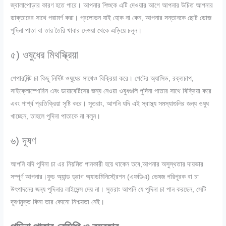
জ্বালাপোড়ার কারণ হতে পারে। আপনার শিশুকে এটি দেওয়ার আগে আপনার উচিত আপনার
ডাক্তারের সাথে পরামর্শ করা। প্রলোভন যাই হোক না কেন, আপনার সন্তানকে ছোট ডোজ
পুদিনা পাতা বা তার তৈরি খাবার দেওয়া থেকে এড়িয়ে চলুন।
৫) ওষুধের মিথস্ক্রিয়া
পেপারমিন্ট চা কিছু নির্দিষ্ট ওষুধের সাথেও বিক্রিয়া করে। পেটের অ্যাসিড, রক্তচাপ,
সাইক্লোস্পোরিন এবং ডায়াবেটিসের জন্য নেওয়া ওষুধগুলি পুদিনা পাতার সাথে বিক্রিয়া করে
এবং পার্শ্ব প্রতিক্রিয়া সৃষ্টি করে। সুতরাং, আপনি যদি এই স্বাস্থ্য সমস্যাগুলির জন্য ওষুধ
খাচ্ছেন, তাহলে পুদিনা পাতাকে না বলুন।
৬) দূষণ
আপনি যদি পুদিনা চা এর নিয়মিত পানকারী হয়ে থাকেন তবে,আপনার অসুস্থতার দায়ভার
সম্পূর্ণ আপনার।ফুড অ্যান্ড ড্রাগ অ্যাডমিনিস্ট্রেশন (এফডিএ) ভেষজ পরিপূরক বা চা
উৎপাদনের জন্য পুদিনার লাইসেন্স দেয় না। সুতরাং আপনি যে পুদিনা চা পান করছেন, সেটি
দূষণমুক্ত কিনা তার কোনো নিশ্চয়তা নেই।