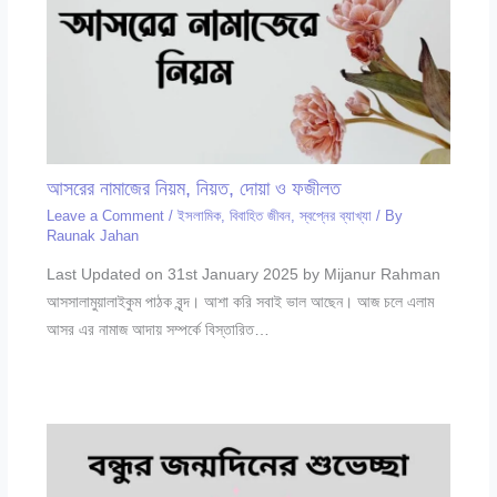
আসরের নামাজের নিয়ম, নিয়ত, দোয়া ও ফজীলত
Leave a Comment
/
ইসলামিক
,
বিবাহিত জীবন
,
স্বপ্নের ব্যাখ্যা
/ By
Raunak Jahan
Last Updated on 31st January 2025 by Mijanur Rahman
আসসালামুয়ালাইকুম পাঠক বৃন্দ। আশা করি সবাই ভাল আছেন। আজ চলে এলাম
আসর এর নামাজ আদায় সম্পর্কে বিস্তারিত…