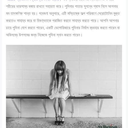
শরীরের ভারসাম্য বজায় রাখতে সহায়তা করে। পুদিনার পাতার সুগন্ধে শ্বাস নিলে আপনার
মন তাৎক্ষণিক শান্ত হয়। গবেষণা অনুসারে, এটি মস্তিষ্কে অল্প পরিমাণে সেরোটোনিন মুক্ত
করতেও সাহায্য করে যা বিষণ্নতাকে পরাজিত করতে সাহায্য করতে পারে। আপনি আপনার
চায়ে পুদিনা যোগ করতে পারেন, একটি ভেপোরিজারে পুদিনার নির্যাস ব্যবহার করতে পারেন বা
অবিলম্বে উপশমের জন্য নিজেকে পুদিনা স্নান করতে পারেন।