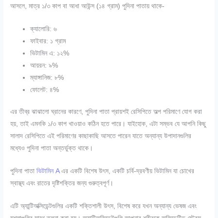
আসলে, মাত্র ১/৩ কাপ বা আধা আউন্স (১৪ গ্রাম) পুদিনা পাতায় থাকে-
ক্যালোরি: ৬
ফাইবার: ১ গ্রাম
ভিটামিন এ: ১২%
আয়রন: ৯%
ম্যাঙ্গানিজ: ৮%
ফোলেট: ৪%
এর তীব্র ঝাঝালো ঘ্রানের কারণে, পুদিনা পাতা প্রায়শই রেসিপিতে অল্প পরিমাণে যোগ করা
হয়, তাই এমনকি ১/৩ কাপ খাওয়াও কঠিন হতে পারে। যাইহোক, এটা সম্ভব যে আপনি কিছু
সালাদ রেসিপিতে এই পরিমাণের কাছাকাছি আসতে পারেন যাতে অন্যান্য উপাদানগুলির
মধ্যেও পুদিনা পাতা অন্তর্ভুক্ত থাকে।
পুদিনা পাতা
ভিটামিন A
এর একটি বিশেষ উৎস, একটি চর্বি-দ্রবণীয় ভিটামিন যা চোখের
স্বাস্থ্য এবং রাতের দৃষ্টিশক্তির জন্য গুরুত্বপূর্ণ।
এটি অ্যান্টিঅক্সিডেন্টগুলির একটি শক্তিশালী উৎস, বিশেষ করে যখন অন্যান্য ভেষজ এবং