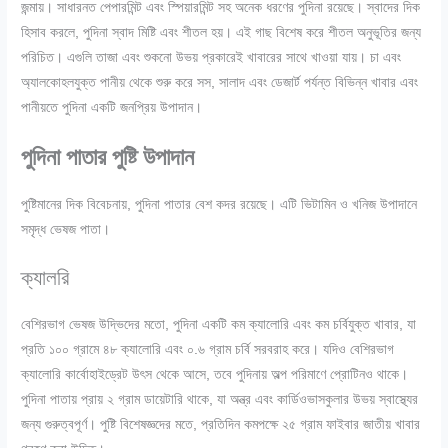
জন্মায়। সাধারনত পেপারমিন্ট এবং স্পিয়ারমিন্ট সহ অনেক ধরণের পুদিনা রয়েছে। স্বাদের দিক
হিসাব করলে, পুদিনা স্বাদ মিষ্টি এবং শীতল হয়। এই গাছ বিশেষ করে শীতল অনুভূতির জন্য
পরিচিত। এগুলি তাজা এবং শুকনো উভয় প্রকারেই খাবারের সাথে খাওয়া যায়। চা এবং
অ্যালকোহলযুক্ত পানীয় থেকে শুরু করে সস, সালাদ এবং ডেজার্ট পর্যন্ত বিভিন্ন খাবার এবং
পানীয়তে পুদিনা একটি জনপ্রিয় উপাদান।
পুদিনা পাতার পুষ্টি উপাদান
পুষ্টিমানের দিক বিবেচনায়, পুদিনা পাতার বেশ কদর রয়েছে। এটি ভিটামিন ও খনিজ উপাদানে
সমৃদ্ধ ভেষজ পাতা।
ক্যালরি
বেশিরভাগ ভেষজ উদ্ভিদের মতো, পুদিনা একটি কম ক্যালোরি এবং কম চর্বিযুক্ত খাবার, যা
প্রতি ১০০ গ্রামে ৪৮ ক্যালোরি এবং ০.৬ গ্রাম চর্বি সরবরাহ করে। যদিও বেশিরভাগ
ক্যালোরি কার্বোহাইড্রেট উৎস থেকে আসে, তবে পুদিনায় অল্প পরিমাণে প্রোটিনও থাকে।
পুদিনা পাতায় প্রায় ২ গ্রাম ডায়েটারি থাকে, যা অন্ত্র এবং কার্ডিওভাসকুলার উভয় স্বাস্থ্যের
জন্য গুরুত্বপূর্ণ। পুষ্টি বিশেষজ্ঞদের মতে, প্রতিদিন কমপক্ষে ২৫ গ্রাম ফাইবার জাতীয় খাবার