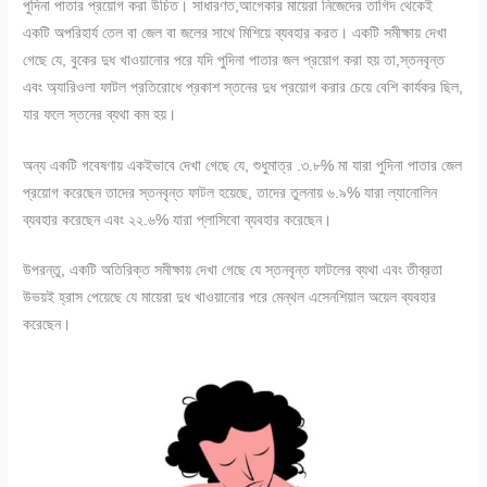
পুদিনা পাতার প্রয়োগ করা উচিত। সাধারণত,আগেকার মায়েরা নিজেদের তাগিদ থেকেই
একটি অপরিহার্য তেল বা জেল বা জলের সাথে মিশিয়ে ব্যবহার করত। একটি সমীক্ষায় দেখা
গেছে যে, বুকের দুধ খাওয়ানোর পরে যদি পুদিনা পাতার জল প্রয়োগ করা হয় তা,স্তনবৃন্ত
এবং অ্যারিওলা ফাটল প্রতিরোধে প্রকাশ স্তনের দুধ প্রয়োগ করার চেয়ে বেশি কার্যকর ছিল,
যার ফলে স্তনের ব্যথা কম হয়।
অন্য একটি গবেষণায় একইভাবে দেখা গেছে যে, শুধুমাত্র .৩.৮% মা যারা পুদিনা পাতার জেল
প্রয়োগ করেছেন তাদের স্তনবৃন্ত ফাটল হয়েছে, তাদের তুলনায় ৬.৯% যারা ল্যানোলিন
ব্যবহার করেছেন এবং ২২.৬% যারা প্লাসিবো ব্যবহার করেছেন।
উপরন্তু, একটি অতিরিক্ত সমীক্ষায় দেখা গেছে যে স্তনবৃন্ত ফাটলের ব্যথা এবং তীব্রতা
উভয়ই হ্রাস পেয়েছে যে মায়েরা দুধ খাওয়ানোর পরে মেন্থল এসেনশিয়াল অয়েল ব্যবহার
করেছেন।