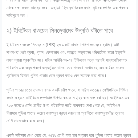
মশলাগুলির সাথে তুলনা করা হয়। অ্যান্টিঅক্সিডেন্টগুলি আপনার শরীরকে অক্সিডেটিভ স্ট্রেস
থেকে রক্ষা করতে সাহায্য করে। এছাড়া ফ্রি র‌্যাডিকেল দ্বারা সৃষ্ট কোষগুলির এক প্রকার
ক্ষতিপূরণ করে।
২) ইরিটেবল বাওয়েল সিনড্রোমের উন্নতি ঘটাতে পারে
ইরিটেবল বাওয়েল সিনড্রোম (IBS) হল একটি সাধারণ পরিপাকতন্ত্রের ব্যাধি। এটি
সাধারণত পেটে ব্যথা, গ্যাস, ফোলাভাব এবং অন্ত্রের অভ্যাসের পরিবর্তনের মতো ইত্যাদি
লক্ষণ দ্বারা প্রকাশিত হয়। যদিও আইবিএস-এর চিকিৎসার মধ্যে প্রায়ই খাদ্যতালিকাগত
পরিবর্তন এবং ওষুধ গ্রহণ অন্তর্ভুক্ত থাকে, তবে গবেষণা দেখায় যে, এর কার্যকর ভেষজ
প্রতিকার হিসাবে পুদিনা পাতার তেল গ্রহণ করাও বেশ সহায়ক হতে পারে।
পৃদিনা পাতার তেলে মেনথল নামক একটি যৌগ থাকে, যা পরিপাকতন্ত্রের পেশীগুলিকে শিথিল
করার মাধ্যমে আইবিএস লক্ষণগুলি উপশম করতে সাহায্য করে বলে ধরা হয়। আইবিএস-এর
৭০০ জনেরও বেশি রোগীর উপর পরিচালিত নয়টি গবেষণায় দেখা গেছে যে, আইবিএস
নিরাময়ে পুদিনা পাতার অয়েল ক্যাপসুল গ্রহণ করলে তা প্লাসিবো ক্যাপসুলগুলির তুলনায়
বেশি ভালোভাবে কাজ করে।
একটি সমীক্ষায় দেখা গেছে যে, ৭৫% রোগী যারা চার সপ্তাহ ধরে পুদিনা পাতার অয়েল গ্রহণ