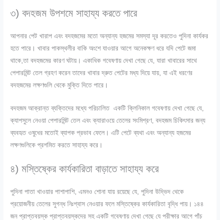
৩) বদহজম উপশমে সাহায্য করতে পারে
আপনার পেট খারাপ এবং বদহজমের মতো অন্যান্য হজমের সমস্যা দূর করতেও পুদিনা কার্যকর
হতে পারে। খাবার পাকস্থলীর বাকি অংশে যাওয়ার আগে অনেকক্ষণ ধরে যদি পেটে জমা
থাকে,তা বদহজমের কারণ ঘটায়। একাধিক গবেষণায় দেখা গেছে যে, যারা খাবারের সাথে
পেপারমিন্ট তেল গ্রহণ করেন তাদের খাবার দ্রুত পেটের মধ্য দিয়ে যায়, যা এই ধরণের
বদহজমের লক্ষণগুলি থেকে মুক্তি দিতে পারে।
বদহজম আক্রান্ত ব্যক্তিদের মধ্যে পরিচালিত একটি ক্লিনিকাল গবেষণায় দেখা গেছে যে,
ক্যাপসুলে নেওয়া পেপারমিন্ট তেল এবং ক্যারাওয়ে তেলের সংমিশ্রণ, বদহজম চিকিৎসার জন্য
ব্যবহৃত ওষুধের মতোই ব্যাপক প্রভাব ফেলে। এটি পেটে ব্যথা এবং অন্যান্য হজমের
লক্ষণগুলিকে প্রশমিত করতে সাহায্য করে।
৪) মস্তিষ্কের কার্যকারিতা বাড়াতে সাহায্য করে
পুদিনা পাতা খাওয়ার পাশাপাশি, এমনও শোনা যায় রয়েছে যে, পুদিনা উদ্ভিদ থেকে
প্রয়োজনীয় তেলের সুগন্ধ নিঃশ্বাস নেওয়ার ফলে মস্তিষ্কের কার্যকারিতা বৃদ্ধি পায়। ১৪৪
জন প্রাপ্তবয়স্ক প্রাপ্তবয়স্কদের সহ একটি গবেষণায় দেখা গেছে যে পরীক্ষার আগে পাঁচ