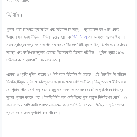
গ্রহণ করা উচিত।
ভিটামিন
পুদিনা পাতা বিশেষত ক্যারোটিন এবং ভিটামিন সি সমৃদ্ধ। ক্যারোটিন হল এমন একটি
উপাদান যার জন্য উদ্ভিদ বিভিন্ন রঙের হয় এবং
ভিটামিন এ
এর অন্যতম প্রধান উৎস ।
মানব স্বাস্থ্যের জন্য সবচেয়ে পরিচিত ক্যারোটিন হল বিটা-ক্যারোটিন, বিশেষ করে -চোখের
স্বাস্থ্য এবং কার্ডিওভাসকুলার রোগের নিরাময়কারী হিসেবে পরিচিত । পুদিনা প্রায় ১৬২০
মাইক্রোগ্রাম ক্যারোটিন সরবরাহ করে।
এছাড়া ও প্রতি পুদিনা পাতায় ২৭ মিলিগ্রাম ভিটামিন সি রয়েছে ।এই ভিটামিন সি ইমিউন
সিস্টেম,টিস্যুর বৃদ্ধি ও ক্ষতিপূরণের জন্য সবচেয়ে বেশি পরিচিত। কিছু গবেষণা ইঙ্গিত দেয়
যে, পুদিনা পাতা বেশ কিছু ধরণের ক্যান্সার যেমন কোলন এবং রেকটাল ক্যান্সারের বিরুদ্ধে
সুরক্ষা প্রদান করতে পারে। ইনস্টিটিউট অফ মেডিসিনের ফুড অ্যান্ড নিউট্রিশন বোর্ড। ১৯
বছর বা তার বেশি বয়সী প্রাপ্তবয়স্কদের জন্য প্রতিদিন ৭৫-৯০ মিলিগ্রাম পুদিনা পাতা
গ্রহণ করার জন্য সুপারিশ করে থাকেন।