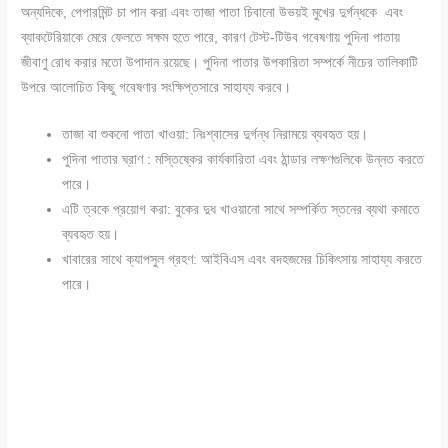
অন্যদিকে, পেপারমিন্ট চা পান করা এবং তাজা পাতা চিবানো উভয়ই মুখের দুর্গন্ধকে এবং
ব্যাকটেরিয়াকে মেরে ফেলতে সক্ষম হতে পারে, কারণ টেস্ট-টিউব গবেষণায় পুদিনা পাতায়
জীবাণু রোধ করার মতো উপাদান রয়েছে। পুদিনা পাতার উপকারিতা সম্পর্কে নীচের তালিকাটি
উপরে আলোচিত কিছু গবেষণার সংক্ষিপ্তসারে সাহায্য করবে।
তাজা বা শুকনো পাতা খাওয়া: নিঃশ্বাসের দুর্গন্ধ নিরাময়ে ব্যবহৃত হয়।
পুদিনা পাতার ঘ্রাণ : মস্তিষ্কের কার্যকারিতা এবং ঠান্ডার লক্ষণগুলিকে উন্নত করতে
পারে।
এটি ত্বকে প্রয়োগ করা: বুকের দুধ খাওয়ানো সাথে সম্পর্কিত স্তনের ব্যথা কমাতে
ব্যবহৃত হয়।
খাবারের সাথে ক্যাপসুল গ্রহণ: আইবিএস এবং বদহজমের চিকিৎসায় সাহায্য করতে
পারে।