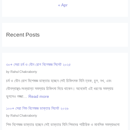
« Apr
Recent Posts
৩০+ সেরা চর্ম ও যৌন রোগ বিশেষজ্ঞ সিলেট ২০২৫
by Rahul Chakraborty
চর্ম ও যৌন রোগ বিশেষজ্ঞ ডাক্তার হচ্ছেন সেই চিকিৎসক যিনি ত্বক, চুল, নখ, এবং
যৌনস্বাস্থ্য-সংক্রান্ত সমস্যার চিকিৎসা দিয়ে থাকেন। অনেকেই এই ধরণের সমস্যায়
:
ভুগলেও লজ্জা…
Read more
৩
১০০+ সেরা শিশু বিশেষজ্ঞ ডাক্তার সিলেট ২০২৬
০
by Rahul Chakraborty
+
শিশু বিশেষজ্ঞ ডাক্তার হচ্ছেন সেই ডাক্তার যিনি শিশুদের শারীরিক ও মানসিক সমস্যাগুলো
সে