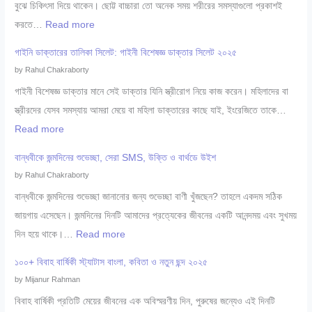
বুঝে চিকিৎসা দিয়ে থাকেন। ছোট্ট বাচ্চারা তো অনেক সময় শরীরের সমস্যাগুলো প্রকাশই
রা
:
করতে…
Read more
চ
১
র্ম
গাইনি ডাক্তারের তালিকা সিলেট: গাইনী বিশেষজ্ঞ ডাক্তার সিলেট ২০২৫
০
ও
by Rahul Chakraborty
০
যৌ
গাইনী বিশেষজ্ঞ ডাক্তার মানে সেই ডাক্তার যিনি স্ত্রীরোগ নিয়ে কাজ করেন। মহিলাদের বা
+
ন
স্ত্রীরদের যেসব সমস্যায় আমরা মেয়ে বা মহিলা ডাক্তারের কাছে যাই, ইংরেজিতে তাকে…
সে
রো
:
Read more
রা
গ
গা
শি
বান্ধবীকে জন্মদিনের শুভেচ্ছা, সেরা SMS, উক্তি ও বার্থডে উইশ
বি
ই
শু
by Rahul Chakraborty
শে
নি
বি
বান্ধবীকে জন্মদিনের শুভেচ্ছা জানানোর জন্য শুভেচ্ছা বাণী খুঁজছেন? তাহলে একদম সঠিক
ষ
ডা
শে
জায়গায় এসেছেন। জন্মদিনের দিনটি আমাদের প্রত্যেকের জীবনের একটি আনন্দময় এবং সুখময়
জ্ঞ
ক্তা
ষ
:
দিন হয়ে থাকে।…
Read more
সি
রে
জ্ঞ
বা
লে
র
১০০+ বিবাহ বার্ষিকী স্ট্যাটাস বাংলা, কবিতা ও নতুন ছন্দ ২০২৫
ডা
ন্ধ
ট
তা
by Mijanur Rahman
ক্তা
বী
২
লি
বিবাহ বার্ষিকী প্রতিটি মেয়ের জীবনের এক অবিস্মরণীয় দিন, পুরুষের জন্যেও এই দিনটি
র
কে