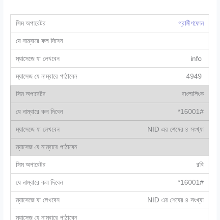
গ্রামীণফোন
info
4949
বাংলালিংক
*16001#
NID এর শেষের ৪ সংখ্যা
রবি
*16001#
NID এর শেষের ৪ সংখ্যা