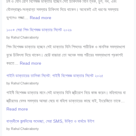
চর্ম ও যৌন রোগ বিশেষজ্ঞ ডাক্তার হচ্ছেন সেই চিকিৎসক যিনি ত্বক, চুল, নখ, এবং
যৌনস্বাস্থ্য-সংক্রান্ত সমস্যার চিকিৎসা দিয়ে থাকেন। অনেকেই এই ধরণের সমস্যায়
:
ভুগলেও লজ্জা…
Read more
৩
১০০+ সেরা শিশু বিশেষজ্ঞ ডাক্তার সিলেট ২০২৬
০
by Rahul Chakraborty
+
শিশু বিশেষজ্ঞ ডাক্তার হচ্ছেন সেই ডাক্তার যিনি শিশুদের শারীরিক ও মানসিক সমস্যাগুলো
সে
বুঝে চিকিৎসা দিয়ে থাকেন। ছোট্ট বাচ্চারা তো অনেক সময় শরীরের সমস্যাগুলো প্রকাশই
রা
:
করতে…
Read more
চ
১
র্ম
গাইনি ডাক্তারের তালিকা সিলেট: গাইনী বিশেষজ্ঞ ডাক্তার সিলেট ২০২৫
০
ও
by Rahul Chakraborty
০
যৌ
গাইনী বিশেষজ্ঞ ডাক্তার মানে সেই ডাক্তার যিনি স্ত্রীরোগ নিয়ে কাজ করেন। মহিলাদের বা
+
ন
স্ত্রীরদের যেসব সমস্যায় আমরা মেয়ে বা মহিলা ডাক্তারের কাছে যাই, ইংরেজিতে তাকে…
সে
রো
:
Read more
রা
গ
গা
শি
বান্ধবীকে জন্মদিনের শুভেচ্ছা, সেরা SMS, উক্তি ও বার্থডে উইশ
বি
ই
শু
by Rahul Chakraborty
শে
নি