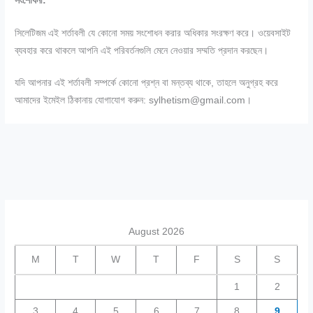
সংশোধনী:
সিলেটিজম এই শর্তাবলী যে কোনো সময় সংশোধন করার অধিকার সংরক্ষণ করে। ওয়েবসাইট
ব্যবহার করে থাকলে আপনি এই পরিবর্তনগুলি মেনে নেওয়ার সম্মতি প্রদান করছেন।
যদি আপনার এই শর্তাবলী সম্পর্কে কোনো প্রশ্ন বা মন্তব্য থাকে, তাহলে অনুগ্রহ করে
আমাদের ইমেইল ঠিকানায় যোগাযোগ করুন:
sylhetism@gmail.com
।
August 2026
M
T
W
T
F
S
S
1
2
3
4
5
6
7
8
9