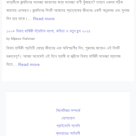
বি
বান্ধবীকে জন্মদিনের শুভেচ্ছা জানানোর জন্য শুভেচ্ছা বাণী খুঁজছেন? তাহলে একদম সঠিক
ষ
ডা
শে
জায়গায় এসেছেন। জন্মদিনের দিনটি আমাদের প্রত্যেকের জীবনের একটি আনন্দময় এবং সুখময়
জ্ঞ
ক্তা
ষ
:
দিন হয়ে থাকে।…
Read more
সি
রে
জ্ঞ
বা
লে
র
১০০+ বিবাহ বার্ষিকী স্ট্যাটাস বাংলা, কবিতা ও নতুন ছন্দ ২০২৫
ডা
ন্ধ
ট
তা
by Mijanur Rahman
ক্তা
বী
২
লি
বিবাহ বার্ষিকী প্রতিটি মেয়ের জীবনের এক অবিস্মরণীয় দিন, পুরুষের জন্যেও এই দিনটি
র
কে
০
কা
গুরুত্বপূর্ণ। আমরা অনেকেই এই দিনে স্বামী বা স্ত্রীকে বিবাহ বার্ষিকী শুভেচ্ছা ম্যাসেজ
সি
জ
২
সি
:
দিতে…
Read more
লে
ন্ম
৫
লে
১
ট
দি
ট
০
২
নে
:
০
০
র
গা
+
২
শু
ই
বি
৬
ভে
সিলেটিজম সম্পর্কে
নী
বা
চ্ছা
যোগাযোগ
বি
হ
,
প্রাইভেসি পলেসি
শে
বা
সে
ব্যবহারের শর্তাবলী