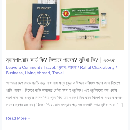
ম্যানপাওয়ার কার্ড কি? কিভাবে পাবেন? সুবিধা কি? | ২০২৫
Leave a Comment
/
Travel
,
প্রবাস
,
ব্যাবসা
/
Rahul Chakraborty
/
Business
,
Living Abroad
,
Travel
আমাদের দেশ থেকে প্রতি বছর লাখ লাখ মানুষ সুন্দর ও উজ্জল ভবিষ্যৎ গড়ার জন্য বিদেশে
পাড়ি জমান। বিদেশে পাড়ি জমানোর বেশির ভাগ ই শ্রমিক। এই শ্রমিকদের বড় একটা
অংশ দালালের মাধ্যমে বিদেশ গিয়ে প্রতারিত হয়ে থাকে। বৈধ ভাবে বিদেশ না যাওয়ার কারণে
তাদের স্বপ্ন ভঙ্গ হয়। বিদেশে গিয়ে কোন সমস্যায় পড়লেও সরকারি কোন সুবিধা তারা […]
ম্যানপাওয়ার
Read More »
কার্ড