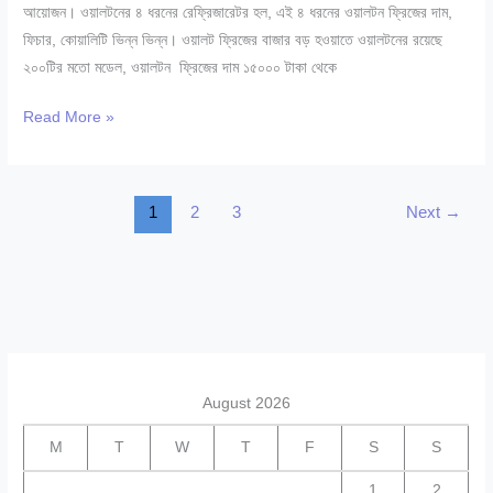
আয়োজন। ওয়ালটনের ৪ ধরনের রেফ্রিজারেটর হল, এই ৪ ধরনের ওয়ালটন ফ্রিজের দাম,
ফিচার, কোয়ালিটি ভিন্ন ভিন্ন। ওয়ালট ফ্রিজের বাজার বড় হওয়াতে ওয়ালটনের রয়েছে
২০০টির মতো মডেল, ওয়ালটন ফ্রিজের দাম ১৫০০০ টাকা থেকে
জেনে
Read More »
নিন
আজকের
ওয়ালটন
1
2
3
Next
→
ফ্রিজের
মূল্য
তালিকা
|
২০২৪
August 2026
M
T
W
T
F
S
S
1
2