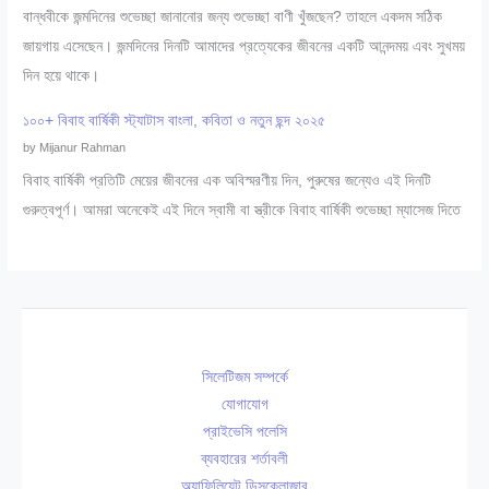
বান্ধবীকে জন্মদিনের শুভেচ্ছা জানানোর জন্য শুভেচ্ছা বাণী খুঁজছেন? তাহলে একদম সঠিক
জায়গায় এসেছেন। জন্মদিনের দিনটি আমাদের প্রত্যেকের জীবনের একটি আনন্দময় এবং সুখময়
দিন হয়ে থাকে।
১০০+ বিবাহ বার্ষিকী স্ট্যাটাস বাংলা, কবিতা ও নতুন ছন্দ ২০২৫
by Mijanur Rahman
বিবাহ বার্ষিকী প্রতিটি মেয়ের জীবনের এক অবিস্মরণীয় দিন, পুরুষের জন্যেও এই দিনটি
গুরুত্বপূর্ণ। আমরা অনেকেই এই দিনে স্বামী বা স্ত্রীকে বিবাহ বার্ষিকী শুভেচ্ছা ম্যাসেজ দিতে
সিলেটিজম সম্পর্কে
যোগাযোগ
প্রাইভেসি পলেসি
ব্যবহারের শর্তাবলী
অ্যাফিলিয়েট ডিসক্লোজার