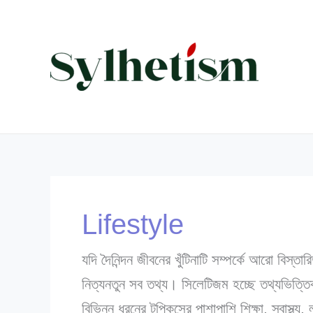
Skip
to
content
Lifestyle
যদি দৈনিন্দন জীবনের খুঁটিনাটি সম্পর্কে আরো বিস
নিত্যনতুন সব তথ্য। সিলেটিজম হচ্ছে তথ্যভিত্ত
বিভিন্ন ধরনের টপিকসের পাশাপাশি শিক্ষা, স্বাস্থ্য, 