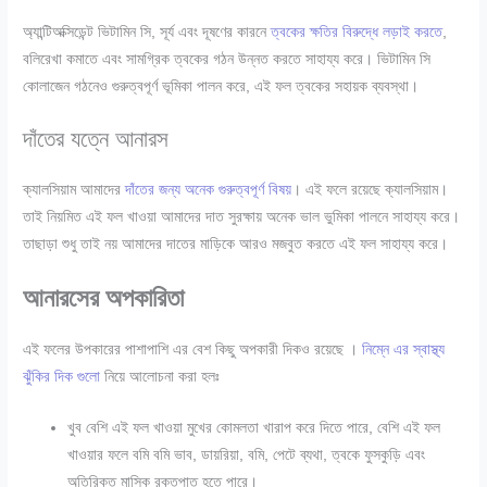
অ্যান্টিঅক্সিডেন্ট ভিটামিন সি, সূর্য এবং দূষণের কারনে
ত্বকের ক্ষতির বিরুদ্ধে লড়াই করতে
,
বলিরেখা কমাতে এবং সামগ্রিক ত্বকের গঠন উন্নত করতে সাহায্য করে। ভিটামিন সি
কোলাজেন গঠনেও গুরুত্বপূর্ণ ভূমিকা পালন করে, এই ফল ত্বকের সহায়ক ব্যবস্থা।
দাঁতের যত্নে আনারস
ক্যালসিয়াম আমাদের
দাঁতের জন্য অনেক গুরুত্বপূর্ণ বিষয়
। এই ফলে রয়েছে ক্যালসিয়াম।
তাই নিয়মিত এই ফল খাওয়া আমাদের দাত সুরক্ষায় অনেক ভাল ভুমিকা পালনে সাহায্য করে।
তাছাড়া শুধু তাই নয় আমাদের দাতের মাড়িকে আরও মজবুত করতে এই ফল সাহায্য করে।
আনারসের অপকারিতা
এই ফলের উপকারের পাশাপাশি এর বেশ কিছু অপকারী দিকও রয়েছে ।
নিম্নে এর স্বাস্থ্য
ঝুঁকির দিক গুলো
নিয়ে আলোচনা করা হলঃ
খুব বেশি এই ফল খাওয়া মুখের কোমলতা খারাপ করে দিতে পারে, বেশি এই ফল
খাওয়ার ফলে বমি বমি ভাব, ডায়রিয়া, বমি, পেটে ব্যথা, ত্বকে ফুসকুড়ি এবং
অতিরিক্ত মাসিক রক্তপাত হতে পারে।