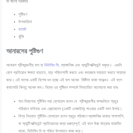
যা জানা দরকার
পুষ্টিগুণ
উপকারিতা
ডায়েট
ঝুঁকি
আনারসের পুষ্টিগুণ
আনারস গ্রীষ্মমন্ডলীয় ফল যা
ভিটামিন সি
, ম্যাঙ্গানিজ এবং অ্যান্টিঅক্সিডেন্ট সমৃদ্ধ। এগুলি
রোগ প্রতিরোধ ক্ষমতা বাড়াতে, হাড় শক্তিশালী করতে এবং বদহজমে সহায়তা করতে সাহায্য
করে। এই ফলের একটি বিশেষ গুন হচ্ছে এই ফল অনেক মিষ্টিতা থাকা সত্ত্বেও এই ফলে
ক্যালোরি কিন্তু অনেক কম। নিম্নে এর পুষ্টিগুন সম্পর্কে বিস্তারিত আলোচনা করা হলঃ
সান দিয়াগোর পুষ্টিবিদ লরা ফ্লোরেস বলেন যে গ্রীষ্মমন্ডলীয় ফলগুলিতে প্রচুর
পরিমানে ফাইবার এবং ব্রোমেলেন (একটি এনজাইম) পাওয়ার একটি ভাল উপায়।
বিশ্ব বিখ্যাত পুষ্টিবিদ ফ্লোরেস বলেন প্রচুর পরিমাণে ম্যাঙ্গানিজ থাকার পাশাপাশি,
যা অ্যান্টিঅক্সিডেন্ট প্রতিরোধের জন্য গুরুত্বপূর্ণ, এই ফলে উচ্চ মাত্রায় থায়ামিন
থাকে, ভিটামিন বি যা শক্তি উৎপাদনে কাজ করে।