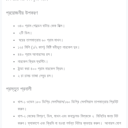
প্রয়োজনীয় উপকরণ
৩৪০ গ্রাম গোল্ডেন বাটার কেক মিক্স।
২টি ডিম।
ঘরের তাপমাত্রায় ৬০ গ্রাম মাখন।
১২৫ মিলি (১/২ কাপ) মিষ্টি ঘনীভূত নারকেল দুধ।
৪৪০ গ্রাম আনারসের রস।
নারকেল ক্রিম ফ্রস্টিং।
ঠান্ডা করা ৪০০ গ্রাম নারকেল ক্রিম।
২ চা চামচ তাজা লেবুর রস।
প্রস্তুত প্রনালী
ধাপ-১
ওভেন ১৮০ ডিগ্রি সেলসিয়াস/১৬০ ডিগ্রি সেলসিয়াস তাপমাত্রায় প্রিহিট
করুন।
ধাপ-২
কেকের মিশ্রণ, ডিম, মাখন এবং কনডেন্সড মিল্ককে ২ মিনিটের জন্য বিট
করুন। ফ্যাকাশে এবং ক্রিমি না হওয়া পর্যন্ত বিটার ব্যবহার করুন। আনারস যোগ