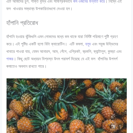
এটি আমাদের চুল, শক্তি বৃদ্ধি এবং সামগ্রিকভাবে
কম ওজনের উন্নতি করে
। নিম্নে এই
ফল খাওয়ার সম্ভাব্য উপকারিতাগুলো দেওয়া হল।
হাঁপানি প্রতিরোধ
হাঁপানি হওয়ার ঝুঁকিগুলি এমন লোকদের মধ্যে কম থাকে যারা নির্দিষ্ট পরিমাণে পুষ্টি গ্রহণ
করে। এই পুষ্টির একটি হলো বিটা ক্যারোটিন। এটি কমলা,
হলুদ
এবং সবুজ উদ্ভিদের
খাবারে পাওয়া যায়, যেমন আনারস, আম, পেঁপে, এপ্রিকট, ব্রকলি, ক্যান্টালুপ, কুমড়া এবং
গাজর
। কিছু ছোট অধ্যয়ন বিশ্বস্ত উৎস পরামর্শ দিয়েছে যে এই ফল হাঁপানির উপসর্গ
কমাতেও অবদান রাখতে পারে।