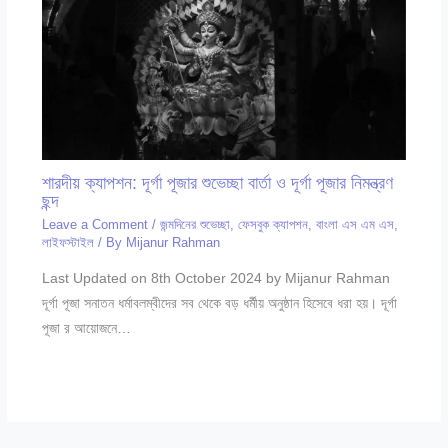
শারদীয় ক্যাপশন: দূর্গা পূজার শুভেচ্ছা বার্তা ও দূর্গা পূজার নিমন্ত্রণ
ছন্দ
Leave a Comment
/
জন্মদিনের শুভেচ্ছা
,
ফেসবুক ক্যাপশন
,
বাংলা এস এম এস
,
লাইফস্টাইল
/ By
Mijanur Rahman
Last Updated on 8th October 2024 by Mijanur Rahman
দূর্গা পূজা সনাতন ধর্মাবলম্বীদের সব থেকে বড় ধর্মীয় অনুষ্ঠান হিসেবে ধরা হয়। দূর্গা
পূজা র আয়োজনে…