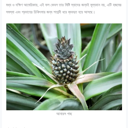
মধ্য ও দক্ষিণ আমেরিকায়, এই ফল কেবল তার মিষ্টি স্বাদের জন্যই মূল্যবান নয়, এটি হজমের
সমস্যা এবং প্রদাহের চিকিৎসার জন্য শতাব্দী ধরে ব্যবহৃত হয়ে আসছে।
আনারস গাছ