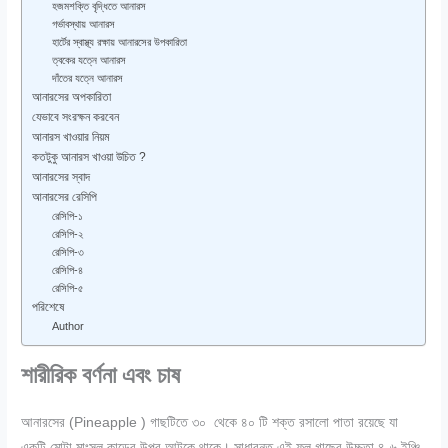
হজমশক্তি বৃদ্ধিতে আনারস
গর্ভাবস্থায় আনারস
হার্টের স্বাস্থ্য রক্ষায় আনারসের উপকারিতা
ত্বকের যত্নে আনারস
দাঁতের যত্নে আনারস
আনারসের অপকারিতা
যেভাবে সংরক্ষন করবেন
আনারস খাওয়ার নিয়ম
কতটুকু আনারস খাওয়া উচিত ?
আনারসের স্বাদ
আনারসের রেসিপি
রেসিপি-১
রেসিপি-২
রেসিপি-৩
রেসিপি-৪
রেসিপি-৫
পরিশেষে
Author
শারীরিক বর্ণনা এবং চাষ
আনারসের (Pineapple ) গাছটিতে ৩০ থেকে ৪০ টি শক্ত রসালো পাতা রয়েছে যা
একটি মোটা মাংসল কান্ডের উপর আটকে থাকে। সাধারনত এই ফল গাছের উচ্চতা ৪-৬ ইঞ্চি