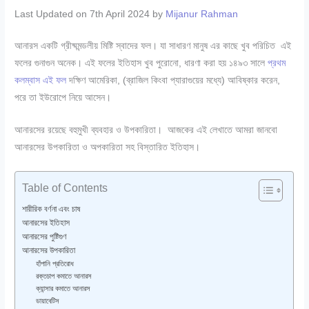
Last Updated on 7th April 2024 by
Mijanur Rahman
আনারস একটি গ্রীষ্মমন্ডলীয় মিষ্টি স্বাদের ফল। যা সাধারণ মানুষ এর কাছে খুব পরিচিত এই
ফলের গুনাগুন অনেক। এই ফলের ইতিহাস খুব পুরোনো, ধারণা করা হয় ১৪৯৩ সালে
প্রথম
কলম্বাস এই ফল
দক্ষিণ আমেরিকা, (ব্রাজিল কিংবা প্যারাগুয়ের মধ্যে) আবিষ্কার করেন,
পরে তা ইউরোপে নিয়ে আসেন।
আনারসের রয়েছে বহুমুখী ব্যবহার ও উপকারিতা। আজকের এই লেখাতে আমরা জানবো
আনারসের উপকারিতা ও অপকারিতা সহ বিস্তারিত ইতিহাস।
Table of Contents
শারীরিক বর্ণনা এবং চাষ
আনারসের ইতিহাস
আনারসের পুষ্টিগুণ
আনারসের উপকারিতা
হাঁপানি প্রতিরোধ
রক্তচাপ কমাতে আনারস
ক্যান্সার কমাতে আনারস
ডায়াবেটিস