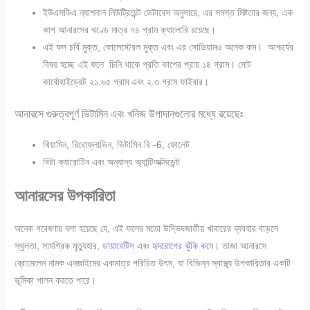
ইউএসডিএ ন্যাশনাল নিউট্রিয়েন্ট ডেটাবেস অনুসারে, এর সমস্ত মিষ্টতার জন্য, এক
কাপ আনারসের খণ্ডে মাত্র ৭৪ গ্রাম ক্যালোরি রয়েছে।
এই ফল চর্বি মুক্ত, কোলেস্টেরল মুক্ত এবং এর সোডিয়ামও অনেক কম। আশ্চর্যের
বিষয় হচ্ছে এই ফলে চিনি থাকে প্রতি কাপের প্রায় ১৪ গ্রাম। মোট
কার্বোহাইড্রেট ২১.৬৫ গ্রাম এবং ২.৩ গ্রাম ফাইবার।
আনারসে গুরুত্বপূর্ণ ভিটামিন এবং খনিজ উপাদানগুলোর মধ্যে রয়েছেঃ
থিয়ামিন, রিবোফ্লাভিন, ভিটামিন বি -6, ফোলেট
বিটা ক্যারোটিন এবং অন্যান্য অ্যান্টিঅক্সিডেন্ট
আনারসের উপকারিতা
অনেক গবেষণায় বলা হয়েছে যে, এই ফলের মতো উদ্ভিদজাতীয় খাবারের ব্যবহার বাড়লে
স্থুলতা, সামগ্রিক মৃত্যুহার,
ডায়াবেটিস
এবং
হৃদরোগের ঝুঁকি কমে
। তাজা আনারসে
ব্রোমেলেন নামক এনজাইমের একমাত্র পরিচিত উৎস, যা বিভিন্ন স্বাস্থ্য উপকারিতার একটি
ভূমিকা পালন করতে পারে।