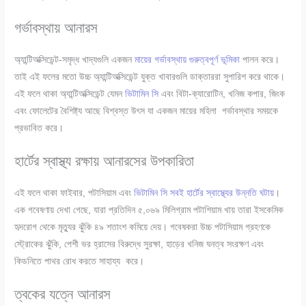
গর্ভাবস্থায় আনারস
অ্যান্টিঅক্সিডেন্ট-সমৃদ্ধ খাদ্যগুলি একজন
মায়ের গর্ভাবস্থায় গুরুত্বপূর্ণ ভূমিকা
পালন করে।
তাই এই ফলের মতো উচ্চ অ্যান্টিঅক্সিডেন্ট যুক্ত খাবারগুলি ডাক্তাররা সুপারিশ করে থাকে।
এই ফলে থাকা অ্যান্টিঅক্সিডেন্ট যেমন
ভিটামিন সি
এবং বিটা-ক্যারোটিন, খনিজ কপার, জিংক
এবং ফোলেটের বৈশিষ্ট্য আছে বিশ্বস্ত উৎস যা একজন মায়ের মহিলা গর্ভাবস্থার সময়কে
প্রভাবিত করে।
হার্টের স্বাস্থ্য রক্ষায় আনারসের উপকারিতা
এই ফলে থাকা ফাইবার, পটাসিয়াম এবং
ভিটামিন সি সবই হার্টের স্বাস্থ্যের উন্নতি ঘটায়
।
এক গবেষণায় দেখা গেছে, যারা প্রতিদিন ৫,০৬৯ মিলিগ্রাম পটাশিয়াম খায় তারা ইসকেমিক
হৃদরোগ থেকে মৃত্যুর ঝুঁকি ৪৯ শতাংশ কমিয়ে দেয়। গবেষকরা উচ্চ পটাসিয়াম গ্রহণকে
স্ট্রোকের ঝুঁকি, পেশী ভর হ্রাসের বিরুদ্ধে সুরক্ষা, হাড়ের খনিজ ঘনত্ব সংরক্ষণ এবং
কিডনিতে পাথর রোধ করতে সাহায্য করে।
ত্বকের যত্নে আনারস