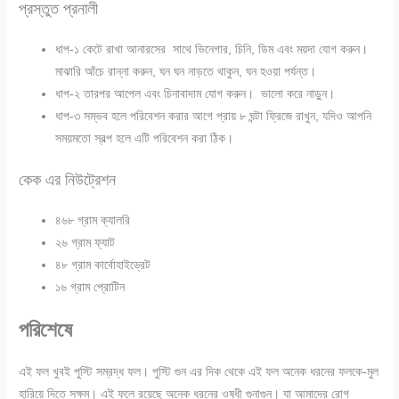
প্রস্তুত প্রনালী
ধাপ-১
কেটে রাখা আনারসের সাথে ভিনেগার, চিনি, ডিম এবং ময়দা যোগ করুন।
মাঝারি আঁচে রান্না করুন, ঘন ঘন নাড়তে থাকুন, ঘন হওয়া পর্যন্ত।
ধাপ-২
তারপর আপেল এবং চিনাবাদাম যোগ করুন। ভালো করে নাড়ুন।
ধাপ-৩
সম্ভব হলে পরিবেশন করার আগে প্রায় ৮ ঘন্টা ফ্রিজে রাখুন, যদিও আপনি
সময়মতো স্বল্প হলে এটি পরিবেশন করা ঠিক।
কেক এর নিউট্রেশন
৪৬৮ গ্রাম ক্যালরি
২৬ গ্রাম ফ্যাট
৪৮ গ্রাম কার্বোহাইড্রেট
১৬ গ্রাম প্রোটিন
পরিশেষে
এই ফল খুবই পুস্টি সম্রদ্ধ ফল। পুস্টি গুন এর দিক থেকে এই ফল অনেক ধরনের ফলকে-মুল
হারিয়ে দিতে সক্ষম। এই ফলে রয়েছে অনেক ধরনের ওষধী গুনাগুন। যা আমাদের রোগ