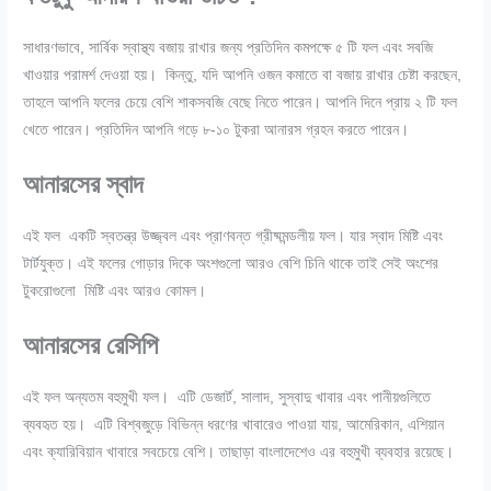
সাধারণভাবে, সার্বিক স্বাস্থ্য বজায় রাখার জন্য প্রতিদিন কমপক্ষে ৫ টি ফল এবং সবজি
খাওয়ার পরামর্শ দেওয়া হয়। কিন্তু, যদি আপনি ওজন কমাতে বা বজায় রাখার চেষ্টা করছেন,
তাহলে আপনি ফলের চেয়ে বেশি শাকসবজি বেছে নিতে পারেন। আপনি দিনে প্রায় ২ টি ফল
খেতে পারেন। প্রতিদিন আপনি গড়ে ৮-১০ টুকরা আনারস গ্রহন করতে পারেন।
আনারসের স্বাদ
এই ফল একটি স্বতন্ত্র উজ্জ্বল এবং প্রাণবন্ত গ্রীষ্মমন্ডলীয় ফল। যার স্বাদ মিষ্টি এবং
টার্টযুক্ত। এই ফলের গোড়ার দিকে অংশগুলো আরও বেশি চিনি থাকে তাই সেই অংশের
টুকরোগুলো মিষ্টি এবং আরও কোমল।
আনারসের রেসিপি
এই ফল অন্যতম বহুমুখী ফল। এটি ডেজার্ট, সালাদ, সুস্বাদু খাবার এবং পানীয়গুলিতে
ব্যবহৃত হয়। এটি বিশ্বজুড়ে বিভিন্ন ধরণের খাবারেও পাওয়া যায়, আমেরিকান, এশিয়ান
এবং ক্যারিবিয়ান খাবারে সবচেয়ে বেশি। তাছাড়া বাংলাদেশেও এর বহুমুখী ব্যবহার রয়েছে।