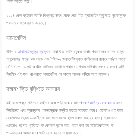
পালন করতে পারে।
২০০৪ কেস-কন্ট্রোল স্টাডি বিশ্বস্ত উৎস থেকে নেয়া বিটা-ক্যারোটিন ক্যান্সারে সুরক্ষামূলক
প্রভাবের সাথে যুক্ত করেছে।
ডায়াবেটিস
টাইপ-১
ডায়াবেটিসযুক্ত ব্যক্তিরা
যারা উচ্চ ফাইবারযুক্ত খাবার গ্রহণ করে তাদের রক্তে
গ্লুকোজের মাত্রা কম থাকে এবং টাইপ-২ ডায়াবেটিসযুক্ত ব্যক্তিদের রক্তে শর্করার মাত্রা
বেশি থাকে। একটি মাঝারি সাইজের আনারস প্রায় ১৪ গ্রাম ফাইবার সরবরাহ করে। তাই
নিয়মিত এই ফল খাওয়াতে ডায়াবেটিস এর মাত্রা অনেক কমিয়ে আনা সম্ভব।
হজমশক্তি বৃদ্ধিতে আনারস
এই ফলে প্রচুর পরিমানে ফাইবার এবং পানি থাকার কারণে
কোষ্ঠকাঠিন্য রোধ করতে
এবং
নিয়মিততা এবং স্বাস্থ্যকর পাচনতন্ত্রকে উন্নীত করতে সহায়তা করে। এছাড়াও এই ফলে
ব্রোমেলেন সমৃদ্ধ এনজাইম থাকার ফলে সহজে হজম করতে সাহায্য করে। ব্রোমেলেন
এছাড়াও প্রদাহ প্রতিরোধক কোষকে হ্রাস করে, যাকে বলা হয় সাইটোকাইনস, যা
পাচনতন্ত্রের আস্তরণের ক্ষতি রোধ করতে সাহায্য করে।