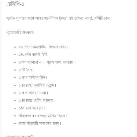
রেসিপি-১
ব্রাউন সুগারের সাথে আনারসের টাটকা টুকরো এই দুর্দান্ত আর্দ্র, বাটারি কেক।
প্রয়োজনীয় উপকরনঃ
৩০ গ্রাম আনসাল্টেড গলানো মাখন।
১/৩ কাপ বাদামী চিনি
খোসা ছাড়ানো ৩০০ গ্রাম তাজা আনারস।
৩ টি ডিম।
১ কাপ কাস্টার চিনি।
১ চা চামচ ভ্যানিলা এসেন্স।
১ কাপ সাধারণ ময়দা।
১ চা চামচ বেকিং পাউডার।
১/৩ কাপ আনারস।
পরিবেশন করার জন্য হুইপড ক্রিম।
তাজা স্ট্রবেরি সাজানোর জন্য।