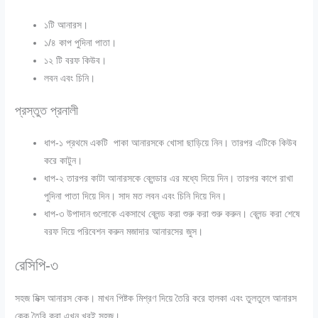
১টি আনারস।
১/৪ কাপ পুদিনা পাতা।
১২ টি বরফ কিউব।
লবন এবং চিনি।
প্রস্তুত প্রনালী
ধাপ-১
প্রথমে একটি পাকা আনারসকে খোসা ছাড়িয়ে নিন। তারপর এটিকে কিউব
করে কাটুন।
ধাপ-২ তারপর কাটা আনারসকে ব্লেন্ডার এর মধ্যে দিয়ে দিন। তারপর কাপে রাখা
পুদিনা পাতা দিয়ে দিন। সাদ মত লবন এবং চিনি দিয়ে দিন।
ধাপ-৩
উপাদান গুলোকে একসাথে ব্লেন্ড করা শুরু করা শুরু করুন। ব্লেন্ড করা শেষে
বরফ দিয়ে পরিবেশন করুন মজাদার আনারসের জুস।
রেসিপি-৩
সহজ মিক্স আনারস কেক। মাখন পিষ্টক মিশ্রণ দিয়ে তৈরি করে হালকা এবং তুলতুলে আনারস
কেক তৈরি করা এখন খুবই সহজ।