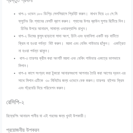
প্রস্তুত প্রনালী
ধাপ-১
ওভেন ১৮০ ডিগ্রি সেলসিয়াসে প্রিহিট করুন। মাখন দিয়ে ২৩ সে.মি
ফ্লুটেড রিং প্যানের বেসটি ব্রাশ করুন। প্যানের উপর ব্রাউন সুগার ছিটিয়ে দিন।
চিনির উপরে আনারস, সামান্য ওভারল্যাপিং রাখুন।
ধাপ-২
ডিমের কুসুম ছাড়ানো সাদা অংশ, চিনি এবং ভ্যানিলা একটি বড় বাটিতে
ক্রিম না হওয়া পর্যন্ত বিট করুন। ময়দা এবং বেকিং পাউডার ছাঁকুন। একত্রিত
না হওয়া পর্যন্ত ঝাকুন।
ধাপ-৩
তারপর ক্রীম করা অংশটি ময়দা এবং বেকিং পাউডার একত্রে ভালভাবে
মিশান।
ধাপ-৪
কাপে সংগ্রহ করা টুকরো আনারসগুলো আপনার তৈরি করা আগের দ্রবন এর
সাথে মিশান এটিকে ৩০ মিনিটের জন্য ওভেনে বেক করুন। তারপর হুইপড ক্রিম
এবং স্ট্রবেরি দিয়ে পরিবেশন করুন।
রেসিপি-২
রিফ্রেশিং আনারস পানীয় যা এই গরমের জন্য খুবই উপকারী।
প্রয়োজনীয় উপকরন