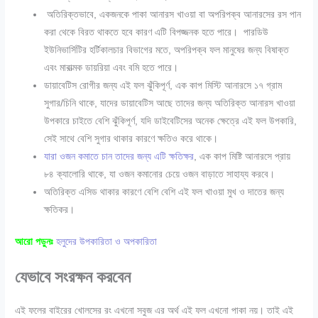
অতিরিক্তভাবে, একজনকে পাকা আনারস খাওয়া বা অপরিপক্ব আনারসের রস পান
করা থেকে বিরত থাকতে হবে কারণ এটি বিপজ্জনক হতে পারে। পারডিউ
ইউনিভার্সিটির হর্টিকালচার বিভাগের মতে, অপরিপক্ব ফল মানুষের জন্য বিষাক্ত
এবং মারাত্মক ডায়রিয়া এবং বমি হতে পারে।
ডায়াবেটিস রোগীর জন্য এই ফল ঝুঁকিপূর্ণ, এক কাপ মিস্টি আনারসে ১৭ গ্রাম
সুগার/চিনি থাকে, যাদের ডায়াবেটিস আছে তাদের জন্য অতিরিক্ত আনারস খাওয়া
উপকারে চাইতে বেশি ঝুঁকিপূর্ণ, যদি ডাইবেটিসের অনেক ক্ষেত্রে এই ফল উপকারি,
সেই সাথে বেশি সুগার থাকার কারণে ক্ষতিও করে থাকে।
যারা ওজন কমাতে চান তাদের জন্য এটি ক্ষতিক্ষর
, এক কাপ মিষ্টি আনারসে প্রায়
৮৪ ক্যালোরি থাকে, যা ওজন কমানোর চেয়ে ওজন বাড়াতে সাহায্য করবে।
অতিরিক্ত এসিড থাকার কারণে বেশি বেশি এই ফল খাওয়া মুখ ও দাতের জন্য
ক্ষতিকর।
আরো পড়ুনঃ
হলুদের উপকারিতা ও অপকারিতা
যেভাবে সংরক্ষন করবেন
এই ফলের বাইরের খোলসের রং এখনো সবুজ এর অর্থ এই ফল এখনো পাকা নয়। তাই এই