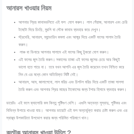
আনারস খাওয়ার নিয়ম
আপনার প্রিয় কাবাবগুলিতে এই ফল যোগ করুন। লাল পেঁয়াজ, আনারস এবং চেরি
টমেটো দিয়ে চিংড়ি, মুরগি বা স্টেক কাবাব ব্যবহার করে দেখুন।
স্ট্রবেরি, আনারস, ম্যান্ডারিন কমলা এবং আঙ্গুর দিয়ে একটি ফলের সালাদ তৈরি
করুন।
লাঞ্চ বা ডিনারে আপনার সালাদে এই ফলের কিছু টুকরো যোগ করুন।
এই ফলের জুস তৈরি করুন। সকালের তাজা এই ফলের জুসের চেয়ে আর কিছুই
ভালো হতে পারে না। তবে যখন আপনি এর জুস তৈরি করেবেন তখন নিশ্চিত করে
নিন যে এর মধ্যে কোন অতিরিক্ত মিষ্টি নেই।
আনারস, আম, জালাপেনো, লাল মরিচ এবং চিপটল মরিচ দিয়ে একটি তাজা সালসা
তৈরি করুন এবং আপনার প্রিয় মাছের টাকোসের জন্য টপার হিসাবে ব্যবহার করুন।
ডায়েটঃ এই ফলে ক্যালোরি কম কিন্তু পুষ্টিগুণ বেশি। এগুলি অত্যন্ত সুস্বাদু, পুষ্টিকর এবং
বিভিন্ন উপায়ে খাওয়া যায়। আপনার ডায়েটে এই ফল অন্তর্ভুক্ত করার চেষ্টা করুন এবং এর
স্বাস্থ্য উপকারিতা উপভোগ করার জন্য পরিমিত পরিমাণে খান।
কতটুকু আনারস খাওয়া উচিত ?