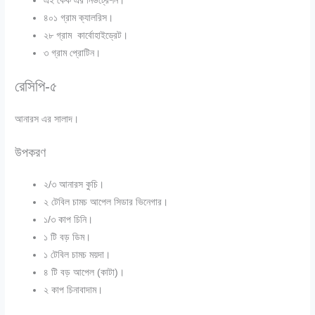
এই কেক এর নিউট্রেশন।
৪০১ গ্রাম ক্যালরিস।
২৮ গ্রাম কার্বোহাইড্রেট।
৩ গ্রাম প্রোটিন।
রেসিপি-৫
আনারস এর সালাদ।
উপকরণ
২/৩ আনারস কুচি।
২ টেবিল চামচ আপেল সিডার ভিনেগার।
১/৩ কাপ চিনি।
১ টি বড় ডিম।
১ টেবিল চামচ ময়দা।
৪ টি বড় আপেল (কাটা)।
২ কাপ চিনাবাদাম।