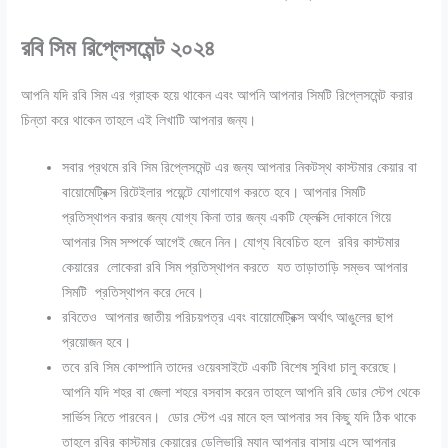
রবি সিম রিপ্লেসমেন্ট ২০২৪
আপনি যদি রবি সিম এর গ্রাহক হয়ে থাকেন এবং আপনি আপনার সিমটি রিপ্লেসমেন্ট করার
চিন্তা করে থাকেন তাহলে এই লিখাটি আপনার জন্য।
সবার প্রথমে রবি সিম রিপ্লেসমেন্ট এর জন্য আপনার নিকটস্থ কাস্টমার কেয়ার বা
বায়োমেট্রিক্স রিটেইলার পয়েন্টে যোগাযোগ করতে হবে। আপনার সিমটি
প্রতিস্থাপন করার জন্য যোগ্য কিনা তার জন্য একটি ফ্লেক্সি দোকানে গিয়ে
আপনার সিম সম্পর্কে আগেই জেনে নিন। যোগ্য বিবেচিত হলে রবির কাস্টমার
কেয়ারের লোকেরা রবি সিম প্রতিস্থাপন করতে যত তাড়াতাড়ি সম্ভব আপনার
সিমটি প্রতিস্থাপন করে দেবে।
রবিতেও আপনার জাতীয় পরিচয়পত্র এবং বায়োমেট্রিক্স অর্থাৎ আঙুলের ছাপ
প্রয়োজন হবে।
তবে রবি সিম কোম্পানি তাদের ওয়েবসাইটে একটি বিশেষ সুবিধা চালু করেছে।
আপনি যদি শহর বা জেলা শহরে বসবাস করেন তাহলে আপনি রবি ডোর স্টেপ থেকে
সার্ভিস নিতে পারবেন। ডোর স্টেপ এর মানে হল আপনার সব কিছু যদি ঠিক থাকে
তাহলে রবির কাস্টমার কেয়ারের ডেলিভারি ম্যান আপনার বাসায় এসে আপনার