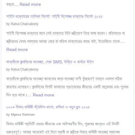
:
করতে…
Read more
চ
১
র্ম
গাইনি ডাক্তারের তালিকা সিলেট: গাইনী বিশেষজ্ঞ ডাক্তার সিলেট ২০২৫
০
ও
by Rahul Chakraborty
০
যৌ
গাইনী বিশেষজ্ঞ ডাক্তার মানে সেই ডাক্তার যিনি স্ত্রীরোগ নিয়ে কাজ করেন। মহিলাদের বা
+
ন
স্ত্রীরদের যেসব সমস্যায় আমরা মেয়ে বা মহিলা ডাক্তারের কাছে যাই, ইংরেজিতে তাকে…
সে
রো
:
Read more
রা
গ
গা
শি
বান্ধবীকে জন্মদিনের শুভেচ্ছা, সেরা SMS, উক্তি ও বার্থডে উইশ
বি
ই
শু
by Rahul Chakraborty
শে
নি
বি
বান্ধবীকে জন্মদিনের শুভেচ্ছা জানানোর জন্য শুভেচ্ছা বাণী খুঁজছেন? তাহলে একদম সঠিক
ষ
ডা
শে
জায়গায় এসেছেন। জন্মদিনের দিনটি আমাদের প্রত্যেকের জীবনের একটি আনন্দময় এবং সুখময়
জ্ঞ
ক্তা
ষ
:
দিন হয়ে থাকে।…
Read more
সি
রে
জ্ঞ
বা
লে
র
১০০+ বিবাহ বার্ষিকী স্ট্যাটাস বাংলা, কবিতা ও নতুন ছন্দ ২০২৫
ডা
ন্ধ
ট
তা
by Mijanur Rahman
ক্তা
বী
২
লি
বিবাহ বার্ষিকী প্রতিটি মেয়ের জীবনের এক অবিস্মরণীয় দিন, পুরুষের জন্যেও এই দিনটি
র
কে
০
কা
গুরুত্বপূর্ণ। আমরা অনেকেই এই দিনে স্বামী বা স্ত্রীকে বিবাহ বার্ষিকী শুভেচ্ছা ম্যাসেজ
সি