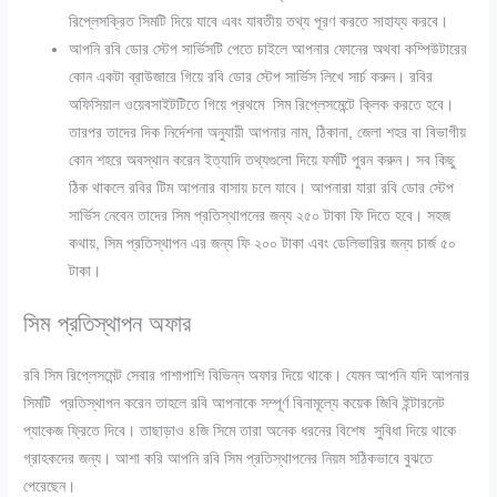
রিপ্লেসক্রিত সিমটি দিয়ে যাবে এবং যাবতীয় তথ্য পূরণ করতে সাহায্য করবে।
আপনি রবি ডোর স্টেপ সার্ভিসটি পেতে চাইলে আপনার ফোনের অথবা কম্পিউটারের
কোন একটা ব্রাউজারে গিয়ে রবি ডোর স্টেপ সার্ভিস লিখে সার্চ করুন। রবির
অফিসিয়াল ওয়েবসাইটটিতে গিয়ে প্রথমে সিম রিপ্লেসমেন্টে ক্লিক করতে হবে।
তারপর তাদের দিক নির্দেশনা অনুযায়ী আপনার নাম, ঠিকানা, জেলা শহর বা বিভাগীয়
কোন শহরে অবস্থান করেন ইত্যাদি তথ্যগুলো দিয়ে ফর্মটি পুরন করুন। সব কিছু
ঠিক থাকলে রবির টিম আপনার বাসায় চলে যাবে। আপনারা যারা রবি ডোর স্টেপ
সার্ভিস নেবেন তাদের সিম প্রতিস্থাপনের জন্য ২৫০ টাকা ফি দিতে হবে। সহজ
কথায়, সিম প্রতিস্থাপন এর জন্য ফি ২০০ টাকা এবং ডেলিভারির জন্য চার্জ ৫০
টাকা।
সিম প্রতিস্থাপন অফার
রবি সিম রিপ্লেসমেন্ট সেবার পাশাপাশি বিভিন্ন অফার দিয়ে থাকে। যেমন আপনি যদি আপনার
সিমটি প্রতিস্থাপন করেন তাহলে রবি আপনাকে সম্পূর্ণ বিনামূল্যে কয়েক জিবি ইন্টারনেট
প্যাকেজ ফ্রিতে দিবে। তাছাড়াও ৪জি সিমে তারা অনেক ধরনের বিশেষ সুবিধা দিয়ে থাকে
গ্রাহকদের জন্য। আশা করি আপনি রবি সিম প্রতিস্থাপনের নিয়ম সঠিকভাবে বুঝতে
পেরেছেন।