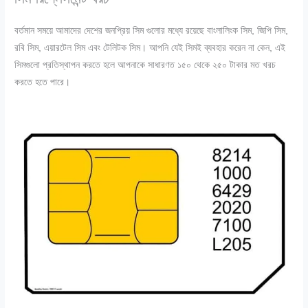
বর্তমান সময়ে আমাদের দেশের জনপ্রিয় সিম গুলোর মধ্যে রয়েছে বাংলালিংক সিম, জিপি সিম,
রবি সিম, এয়ারটেল সিম এবং টেলিটক সিম। আপনি যেই সিমই ব্যবহার করেন না কেন, এই
সিমগুলো প্রতিস্থাপন করতে হলে আপনাকে সাধারণত ১৫০ থেকে ২৫০ টাকার মত খরচ
করতে হতে পারে।