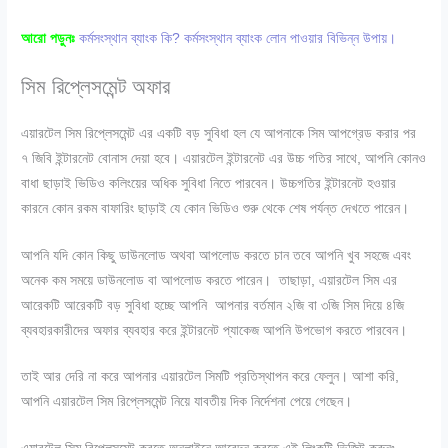
আরো পড়ুনঃ
কর্মসংস্থান ব্যাংক কি? কর্মসংস্থান ব্যাংক লোন পাওয়ার বিভিন্ন উপায়।
সিম রিপ্লেসমেন্ট অফার
এয়ারটেল সিম রিপ্লেসমেন্ট এর একটি বড় সুবিধা হল যে আপনাকে সিম আপগ্রেড করার পর
৭ জিবি ইন্টারনেট বোনাস দেয়া হবে। এয়ারটেল ইন্টারনেট এর উচ্চ গতির সাথে, আপনি কোনও
বাধা ছাড়াই ভিডিও কলিংয়ের অধিক সুবিধা নিতে পারবেন। উচ্চগতির ইন্টারনেট হওয়ার
কারনে কোন রকম বাফারিং ছাড়াই যে কোন ভিডিও শুরু থেকে শেষ পর্যন্ত দেখতে পারেন।
আপনি যদি কোন কিছু ডাউনলোড অথবা আপলোড করতে চান তবে আপনি খুব সহজে এবং
অনেক কম সময়ে ডাউনলোড বা আপলোড করতে পারেন। তাছাড়া, এয়ারটেল সিম এর
আরেকটি আরেকটি বড় সুবিধা হচ্ছে আপনি আপনার বর্তমান ২জি বা ৩জি সিম দিয়ে ৪জি
ব্যবহারকারীদের অফার ব্যবহার করে ইন্টারনেট প্যাকেজ আপনি উপভোগ করতে পারবেন।
তাই আর দেরি না করে আপনার এয়ারটেল সিমটি প্রতিস্থাপন করে ফেলুন। আশা করি,
আপনি এয়ারটেল সিম রিপ্লেসমেন্ট নিয়ে যাবতীয় দিক নির্দেশনা পেয়ে গেছেন।