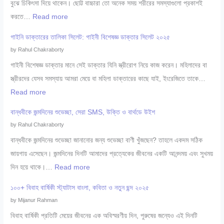
বুঝে চিকিৎসা দিয়ে থাকেন। ছোট্ট বাচ্চারা তো অনেক সময় শরীরের সমস্যাগুলো প্রকাশই
রা
:
করতে…
Read more
চ
১
র্ম
গাইনি ডাক্তারের তালিকা সিলেট: গাইনী বিশেষজ্ঞ ডাক্তার সিলেট ২০২৫
০
ও
by Rahul Chakraborty
০
যৌ
গাইনী বিশেষজ্ঞ ডাক্তার মানে সেই ডাক্তার যিনি স্ত্রীরোগ নিয়ে কাজ করেন। মহিলাদের বা
+
ন
স্ত্রীরদের যেসব সমস্যায় আমরা মেয়ে বা মহিলা ডাক্তারের কাছে যাই, ইংরেজিতে তাকে…
সে
রো
:
Read more
রা
গ
গা
শি
বান্ধবীকে জন্মদিনের শুভেচ্ছা, সেরা SMS, উক্তি ও বার্থডে উইশ
বি
ই
শু
by Rahul Chakraborty
শে
নি
বি
বান্ধবীকে জন্মদিনের শুভেচ্ছা জানানোর জন্য শুভেচ্ছা বাণী খুঁজছেন? তাহলে একদম সঠিক
ষ
ডা
শে
জায়গায় এসেছেন। জন্মদিনের দিনটি আমাদের প্রত্যেকের জীবনের একটি আনন্দময় এবং সুখময়
জ্ঞ
ক্তা
ষ
:
দিন হয়ে থাকে।…
Read more
সি
রে
জ্ঞ
বা
লে
র
১০০+ বিবাহ বার্ষিকী স্ট্যাটাস বাংলা, কবিতা ও নতুন ছন্দ ২০২৫
ডা
ন্ধ
ট
তা
by Mijanur Rahman
ক্তা
বী
২
লি
বিবাহ বার্ষিকী প্রতিটি মেয়ের জীবনের এক অবিস্মরণীয় দিন, পুরুষের জন্যেও এই দিনটি
র
কে