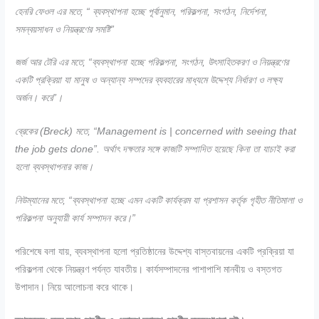
হেনরি ফেওল এর মতে, “ ব্যবস্থাপনা হচ্ছে পূর্বানুমান, পরিকল্পনা, সংগঠন, নির্দেশনা,
সমন্বয়সাধন ও নিয়ন্ত্রণের সমষ্টি”
জর্জ আর টেরি এর মতে, “ব্যবস্থাপনা হচ্ছে পরিকল্পনা, সংগঠন, উৎসাহিতকরণ ও নিয়ন্ত্রণের
একটি প্রক্রিয়া যা মানুষ ও অন্যান্য সম্পদের ব্যবহারের মাধ্যমে উদ্দেশ্য নির্ধারণ ও লক্ষ্য
অর্জন। করে”।
ব্রেকের (Breck) মতে, “Management is | concerned with seeing that
the job gets done”. অর্থাৎ দক্ষতার সঙ্গে কাজটি সম্পাদিত হয়েছে কিনা তা যাচাই করা
হলাে ব্যবস্থাপনার কাজ।
নিউম্যানের মতে, “ব্যবস্থাপনা হচ্ছে এমন একটি কার্যক্রম যা প্রশাসন কর্তৃক গৃহীত নীতিমালা ও
পরিকল্পনা অনুযায়ী কার্য সম্পাদন করে।”
পরিশেষে বলা যায়, ব্যবস্থাপনা হলাে প্রতিষ্ঠানের উদ্দেশ্য বাস্তবায়নের একটি প্রক্রিয়া যা
পরিকল্পনা থেকে নিয়ন্ত্রণ পর্যন্ত যাবতীয়। কার্যসম্পাদনের পাশাপাশি মানবীয় ও বস্তগত
উপাদান। নিয়ে আলােচনা করে থাকে।