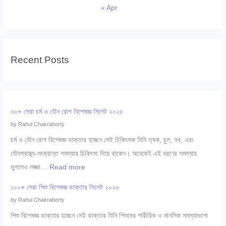
« Apr
Recent Posts
৩০+ সেরা চর্ম ও যৌন রোগ বিশেষজ্ঞ সিলেট ২০২৫
by Rahul Chakraborty
চর্ম ও যৌন রোগ বিশেষজ্ঞ ডাক্তার হচ্ছেন সেই চিকিৎসক যিনি ত্বক, চুল, নখ, এবং
যৌনস্বাস্থ্য-সংক্রান্ত সমস্যার চিকিৎসা দিয়ে থাকেন। অনেকেই এই ধরণের সমস্যায়
:
ভুগলেও লজ্জা…
Read more
৩
১০০+ সেরা শিশু বিশেষজ্ঞ ডাক্তার সিলেট ২০২৬
০
by Rahul Chakraborty
+
শিশু বিশেষজ্ঞ ডাক্তার হচ্ছেন সেই ডাক্তার যিনি শিশুদের শারীরিক ও মানসিক সমস্যাগুলো
সে