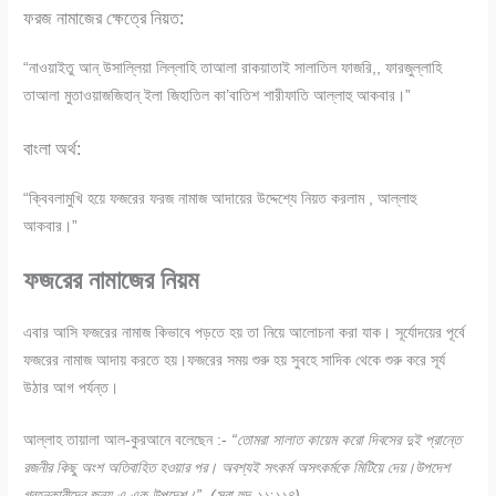
ফরজ নামাজের ক্ষেত্রে নিয়ত:
“নাওয়াইতু আন্ উসাল্লিয়া লিল্লাহি তাআলা রাকয়াতাই সালাতিল ফাজরি,, ফারজুল্লাহি
তাআলা মুতাওয়াজজিহান্ ইলা জিহাতিল কা’বাতিশ শারীফাতি আল্লাহু আকবার।”
বাংলা অর্থ:
“ক্বিবলামুখি হয়ে ফজরের ফরজ নামাজ আদায়ের উদ্দেশ্যে নিয়ত করলাম , আল্লাহু
আকবার।”
ফজরের নামাজের নিয়ম
এবার আসি ফজরের নামাজ কিভাবে পড়তে হয় তা নিয়ে আলোচনা করা যাক। সূর্যোদয়ের পূর্বে
ফজরের নামাজ আদায় করতে হয়।ফজরের সময় শুরু হয় সুবহে সাদিক থেকে শুরু করে সূর্য
উঠার আগ পর্যন্ত।
আল্লাহ তায়ালা আল-কুরআনে বলেছেন :-
“তোমরা সালাত কায়েম করো দিবসের দুই প্রান্তে
রজনীর কিছু অংশ অতিবাহিত হওয়ার পর। অবশ্যই সৎকর্ম অসৎকর্মকে মিটিয়ে দেয়।উপদেশ
গ্রহনকারীদের জন্য এ এক উপদেশ।” (সূরা হুদ-১১:১১৪)