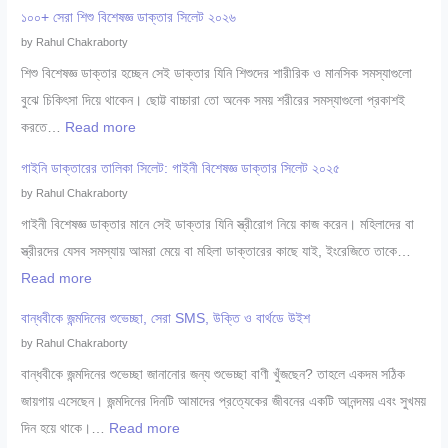
৩
১০০+ সেরা শিশু বিশেষজ্ঞ ডাক্তার সিলেট ২০২৬
০
by Rahul Chakraborty
+
শিশু বিশেষজ্ঞ ডাক্তার হচ্ছেন সেই ডাক্তার যিনি শিশুদের শারীরিক ও মানসিক সমস্যাগুলো
সে
বুঝে চিকিৎসা দিয়ে থাকেন। ছোট্ট বাচ্চারা তো অনেক সময় শরীরের সমস্যাগুলো প্রকাশই
রা
:
করতে…
Read more
চ
১
র্ম
গাইনি ডাক্তারের তালিকা সিলেট: গাইনী বিশেষজ্ঞ ডাক্তার সিলেট ২০২৫
০
ও
by Rahul Chakraborty
০
যৌ
গাইনী বিশেষজ্ঞ ডাক্তার মানে সেই ডাক্তার যিনি স্ত্রীরোগ নিয়ে কাজ করেন। মহিলাদের বা
+
ন
স্ত্রীরদের যেসব সমস্যায় আমরা মেয়ে বা মহিলা ডাক্তারের কাছে যাই, ইংরেজিতে তাকে…
সে
রো
:
Read more
রা
গ
গা
শি
বান্ধবীকে জন্মদিনের শুভেচ্ছা, সেরা SMS, উক্তি ও বার্থডে উইশ
বি
ই
শু
by Rahul Chakraborty
শে
নি
বি
বান্ধবীকে জন্মদিনের শুভেচ্ছা জানানোর জন্য শুভেচ্ছা বাণী খুঁজছেন? তাহলে একদম সঠিক
ষ
ডা
শে
জায়গায় এসেছেন। জন্মদিনের দিনটি আমাদের প্রত্যেকের জীবনের একটি আনন্দময় এবং সুখময়
জ্ঞ
ক্তা
ষ
:
দিন হয়ে থাকে।…
Read more
সি
রে