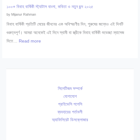
জ্ঞ
বা
লে
র
১০০+ বিবাহ বার্ষিকী স্ট্যাটাস বাংলা, কবিতা ও নতুন ছন্দ ২০২৫
ডা
ন্ধ
ট
তা
by Mijanur Rahman
ক্তা
বী
২
লি
বিবাহ বার্ষিকী প্রতিটি মেয়ের জীবনের এক অবিস্মরণীয় দিন, পুরুষের জন্যেও এই দিনটি
র
কে
০
কা
গুরুত্বপূর্ণ। আমরা অনেকেই এই দিনে স্বামী বা স্ত্রীকে বিবাহ বার্ষিকী শুভেচ্ছা ম্যাসেজ
সি
জ
২
সি
:
দিতে…
Read more
লে
ন্ম
৫
লে
১
ট
দি
ট
০
২
নে
:
০
০
র
গা
+
২
শু
ই
বি
৬
ভে
সিলেটিজম সম্পর্কে
নী
বা
চ্ছা
যোগাযোগ
বি
হ
,
প্রাইভেসি পলেসি
শে
বা
সে
ব্যবহারের শর্তাবলী
ষ
র্ষি
অ্যাফিলিয়েট ডিসক্লোজার
রা
জ্ঞ
কী
S
ডা
স্ট্যা
M