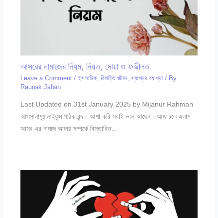
আসরের নামাজের নিয়ম, নিয়ত, দোয়া ও ফজীলত
Leave a Comment
/
ইসলামিক
,
বিবাহিত জীবন
,
স্বপ্নের ব্যাখ্যা
/ By
Raunak Jahan
Last Updated on 31st January 2025 by Mijanur Rahman
আসসালামুয়ালাইকুম পাঠক বৃন্দ। আশা করি সবাই ভাল আছেন। আজ চলে এলাম
আসর এর নামাজ আদায় সম্পর্কে বিস্তারিত…