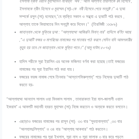
ইসলামী দ্বীনা ওয়াবি মুহাম্মাদিন নাবিয়্যি” অর্থ :”আমি আল্লাহ তায়ালাকে রব হিসেবে ,
ইসলামকে দ্বীন হিসেবে ও মুহাম্মদ (সা)-কে নবী হিসেবে পেয়ে সন্তুষ্ট।”
এ দুআ
সম্পর্কে রসুল (সা) বলেছেন,”যে ব্যক্তি সকাল ও সন্ধ্যা এ দুআটি পাঠ করবে ,
আল্লাহ তাকে কিয়ামতের দিন সন্তুষ্ট করে দিবেন।” (তিরমিজী :৩৩৮৯)
জাহান্নাম থেকে মুক্তির দুআ : “আল্লাহুম্মা আজিরনি মিনান্ নার” হাদিসে বর্ণিত আছে
,”এ দুআটি ফজর ও মাগরিবের নামাজের পর সাতবার পাঠ করলে সেদিন যদি আমলকারীর
মৃত্যু হয় তবে সে জাহান্নাম থেকে মুক্তি পাবে।” (আবু দাউদ:৫০৭৯)
হাদিস শরীফে সূরা ইয়াসিন এর অনেক ফজিলত বর্ণনা করা হয়েছে।তাই ফজরের
নামাজের পর সূরা ইয়াসিন পাঠ করা যায়।
ফজরের ফরজ নামাজ শেষে তিনবার “আস্তাগফিরুল্লাহ্” পড়ে নিম্নের দুআটি পাঠ
করতে হয়-
“আল্লাহুম্মা আনতাস সালাম ওয়া মিনকাস সালাম , তাবারাকতা ইয়া যাল-জালালী ওয়াল
ইকরাম” এ আমলটি মহানবী হযরত মুহাম্মদ (সা) নিজে করতেন ও অন্যকে করতে বলতেন।
এছাড়াও ফজরের নামাজের পর রাসূল (সা) ৩৩ বার “সুবহানাল্লাহ” ,৩৩ বার
“আলহামদুলিল্লাহ” ও ৩৪ বার “আল্লাহু আকবার” পাঠ করতেন।
ফজরের নামাজের পর সূরা ইখলাস, সূরা নাস ও সূরা ফালাক ৩ বার করে পড়লে