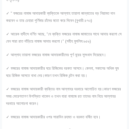
✓ ” ফজরের নামাজ আদায়কারী ব্যক্তিকে আল্লাহ তায়ালা জান্নাতের বড় নিয়ামত দান
করবেন ও তার চেহারা পূর্ণিমার চাঁদের মতো করে দিবেন (বুখারী:৫৭৩)
✓ আরেক হাদীসে বর্ণিত আছে, “যে ব্যক্তি ফজরের নামাজ জামাতের সাথে আদায় করলো সে
যেন সারা রাত দাঁড়িয়ে নামাজ আদায় করলো।” (সহীহ মুসলিম:৬৫৬)
✓ আল্লাহ তায়ালা ফজরের নামাজ আদায়কারীদের পূর্ণ নূরের সুসংবাদ দিয়েছেন।
✓ ফজরের নামাজ আদায়কারীর ঘরে রিজিকের বরকত আসবে। কেননা, সকালের অধিক ঘুম
ঘরে রিজিক আসতে বাধা দেয়।কারণ তখন রিজিক বন্টন করা হয়।
✓ ফজরের নামাজ আদায়কারী ব্যক্তির নাম আল্লাহর দরবারে আলোচিত হয়।কারণ ফজরের
সময় ফেরেশতাগণ উপস্থিত থাকেন ও তখন যারা নামাজে রত তাদের নাম নিয়ে আল্লাহর
দরবারে আলোচনা করেন।
✓ ফজরের নামাজ আদায়কারীর ওপর সারাদিন রহমত ও বরকত বর্ষিত হবে।