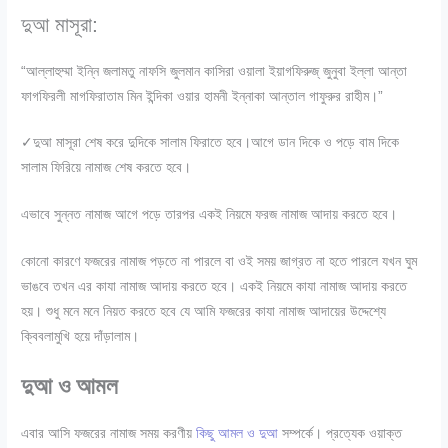
দুআ মাসূরা:
“আল্লাহুম্মা ইন্নি জলামতু নাফসি জুলমান কাসিরা ওয়ালা ইয়াগফিরুজ্ জুনুবা ইল্লা আন্তা
ফাগফিরলী মাগফিরাতাম মিন ইন্দিকা ওয়ার হামনী ইন্নাকা আন্তাল গাফুরুর রাহীম।”
✓দুআ মাসূরা শেষ করে দুদিকে সালাম ফিরাতে হবে।আগে ডান দিকে ও পড়ে বাম দিকে
সালাম ফিরিয়ে নামাজ শেষ করতে হবে।
এভাবে সুন্নত নামাজ আগে পড়ে তারপর একই নিয়মে ফরজ নামাজ আদায় করতে হবে।
কোনো কারণে ফজরের নামাজ পড়তে না পারলে বা ওই সময় জাগ্রত না হতে পারলে যখন ঘুম
ভাঙবে তখন এর কাযা নামাজ আদায় করতে হবে। একই নিয়মে কাযা নামাজ আদায় করতে
হয়। শুধু মনে মনে নিয়ত করতে হবে যে আমি ফজরের কাযা নামাজ আদায়ের উদ্দেশ্যে
ক্বিবলামুখি হয়ে দাঁড়ালাম।
দুআ ও আমল
এবার আসি ফজরের নামাজ সময় করণীয়
কিছু আমল ও দুআ
সম্পর্কে। প্রত্যেক ওয়াক্ত