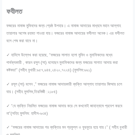
ফযীলত
ফজরের নামাজ মুমিনদের জন্য শ্রেষ্ঠ উপহার। এ নামাজ আদায়ের মাধ্যমে মহান আল্লাহ
তায়ালার অশেষ রহমত পাওয়া যায়। ফজরের নামাজ আদায়ের ফযীলত অনেক। এর ফযীলত
বলে শেষ করা যাবে না।
✓ হাদিসে উল্লেখ করা হয়েছে, “ফজরের সালাত হলো মুমিন ও মুনাফিকদের মধ্যে
পার্থক্যকারী , কারন রসুল (সা) বলেছেন মুনাফিকদের জন্য ফজরের সালাত আদায় করা
কষ্টকর!” (সহীহ বুখারী:৬৫৭,৬৪৪,২৪২০,৭২২৪) (মুসলিম:৬৬১)
✓ রসূল (সা) বলেন ,” ফজরের নামাজ আদায়কারী ব্যক্তি আল্লাহ তায়ালার জিম্মায় চলে
যায়। (সহীহ মুসলিম,তিরমিজী :২১৮৪)
✓ “যে ব্যক্তি নিয়মিত ফজরের নামাজ আদায় করে সে কখনোই জাহান্নামে প্রবেশ করবে
না”(সহিহ মুসলিম: হাদীস-৬৩৪)
✓ “ফজরের নামাজ আদায়ের পর ব্যক্তির মন প্রফুল্ল ও ফুরফুরে হয়ে যায়।” ( সহীহ বুখারী
ও মুসলিম)