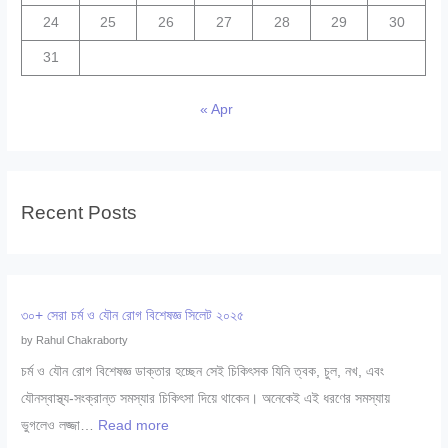
24
25
26
27
28
29
30
31
« Apr
Recent Posts
৩০+ সেরা চর্ম ও যৌন রোগ বিশেষজ্ঞ সিলেট ২০২৫
by Rahul Chakraborty
চর্ম ও যৌন রোগ বিশেষজ্ঞ ডাক্তার হচ্ছেন সেই চিকিৎসক যিনি ত্বক, চুল, নখ, এবং
যৌনস্বাস্থ্য-সংক্রান্ত সমস্যার চিকিৎসা দিয়ে থাকেন। অনেকেই এই ধরণের সমস্যায়
:
ভুগলেও লজ্জা…
Read more