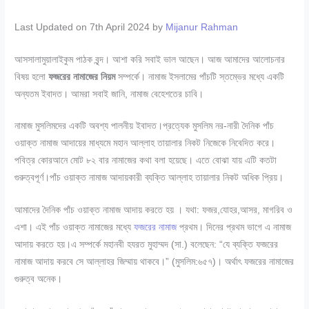
Last Updated on 7th April 2024 by
Mijanur Rahman
আসসালামুয়ালাইকুম পাঠক বৃন্দ। আশা করি সবাই ভাল আছেন। আজ আমাদের আলোচনার
বিষয় হলো
ফজরের নামাজের নিয়ম
সম্পর্কে। নামাজ ইসলামের পাঁচটি স্তম্ভের মধ্যে একটি
অন্যতম ইবাদত। আমরা সবাই জানি, নামাজ বেহেশতের চাবি।
নামাজ মুসলিমদের একটি অবশ্য পালনীয় ইবাদত।প্রত্যেক মুসলিম নর-নারী দৈনিক পাঁচ
ওয়াক্ত নামাজ আদায়ের মাধ্যমে মহান আল্লাহ তায়ালার নিকট নিজেকে নিবেদিত করে।
পবিত্র কোরআনে মোট ৮২ বার নামাজের কথা বলা হয়েছে। এতে বোঝা যায় এটি কতটা
গুরুত্বপূর্ণ।পাঁচ ওয়াক্ত নামাজ আদায়কারী ব্যক্তি আল্লাহ তায়ালার নিকট অধিক প্রিয়।
আমাদের দৈনিক পাঁচ ওয়াক্ত নামাজ আদায় করতে হয় । যথা: ফজর,যোহর,আসর, মাগরিব ও
এশা। এই পাঁচ ওয়াক্ত নামাজের মধ্যে
ফজরের নামাজ
প্রথম। দিনের প্রথম ভাগে এ নামাজ
আদায় করতে হয়।এ সম্পর্কে মহানবী হযরত মুহাম্মদ (সা.) বলেছেন: “যে ব্যক্তি ফজরের
নামাজ আদায় করবে সে আল্লাহর জিম্মায় থাকবে।” (মুসলিম:৬৫৭)। অর্থাৎ ফজরের নামাজের
গুরুত্ব অনেক।