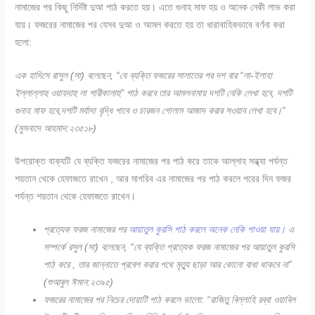
নামাজের পর কিছু নির্দিষ্ট দুআ পাঠ করতে হয়। এতে গুনাহ মাফ হয় ও অনেক নেকী লাভ করা
যায়। ফজরের নামাজের পর যেসব দুআ ও আমল করতে হয় তা ধারাবাহিকভাবে বর্ণনা করা
হলো:
এক হাদিসে রাসুল (সা) বলেছেন, “যে ব্যক্তি ফজরের সালাতের পর দশ বার “লা-ইলাহা
ইল্লাল্লাহু ওয়াহদাহু লা শারীকালাহু” পাঠ করবে তার আমলনামায় দশটি নেকি লেখা হবে, দশটি
গুনাহ মাফ হবে,দশটি মর্যাদা বৃদ্ধি পাবে ও চারজন গোলাম আজাদ করার সওয়াব লেখা হবে।”
(মুসনাদে আহমাদ:২৩৫১৮)
উপরোক্ত বাক্যটি যে ব্যক্তি ফজরের নামাজের পর পাঠ করে তাকে আল্লাহ সন্ধ্যা পর্যন্ত
শয়তান থেকে হেফাজতে রাখেন , আর মাগরিব এর নামাজের পর পাঠ করলে পরের দিন ফজর
পর্যন্ত শয়তান থেকে হেফাজতে রাখেন।
প্রত্যেক ফরজ নামাজের পর
আয়াতুল কুরসি পাঠ করলে অনেক নেকি পাওয়া যায়।
এ
সম্পর্কে রসুল (সা) বলেছেন, “যে ব্যক্তি প্রত্যেক ফরজ নামাজের পর আয়াতুল কুরসি
পাঠ করে , তার জান্নাতে প্রবেশ করার পথে মৃত্যু ছাড়া আর কোনো বাধা থাকবে না”
(শুআবুল ঈমান:২৩৯৫)
ফজরের নামাজের পর নিচের দোয়াটি পাঠ করলে ভালো: “রাজিতু বিল্লাহি রব্বা ওয়াবিল