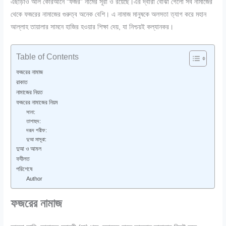
এছাড়াও আল কোরআনে “ফজর” নামের সূরা ও রয়েছে।এর দ্বারা বোঝা গেলো সব নামাজের
থেকে ফজরের নামাজের গুরুত্ব অনেক বেশি। এ নামাজ মানুষকে অলসতা ত্যাগ করে মহান
আল্লাহ তায়ালার সামনে হাজির হওয়ার শিক্ষা দেয়‌, যা নিশ্চয়ই কল্যানকর।
Table of Contents
ফজরের নামাজ
রাকাত
নামাজের নিয়ত
ফজরের নামাজের নিয়ম
সানা:
তাশাহুদ:
দরূদ শরীফ:
দুআ মাসূরা:
দুআ ও আমল
ফযীলত
পরিশেষে
Author
ফজরের নামাজ