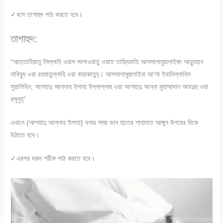
✓বসে তাশাহুদ পাঠ করতে হবে।
তাশাহুদ:
“আত্তাহিয়াতু লিল্লাহি ওয়াস সালাওয়াতু ওয়াত তায়্যিবাতি আসসালামুয়ালাইকা আয়্যুহান
নাবিয়্যু ওয়া রহমাতুল্লাহি ওয়া বারাকাতুহ্। আসসালামুয়ালাইনা আ’লা ইবাদিল্লাহিস
সুয়ালিহিন, আশহাদু আল্লাহ ইলাহা ইল্লাল্লাহু ওয়া আশহাদু আন্না মুহাম্মাদান আবদুহু ওয়া
রসূলুহ্”
এখানে (আশহাদু আল্লাহ ইলাহা) বলার সময় ডান হাতের শাহাদাত আঙ্গুল উপরের দিকে
উঠাতে হবে।
✓এরপর দরূদ শরীফ পাঠ করতে হবে।