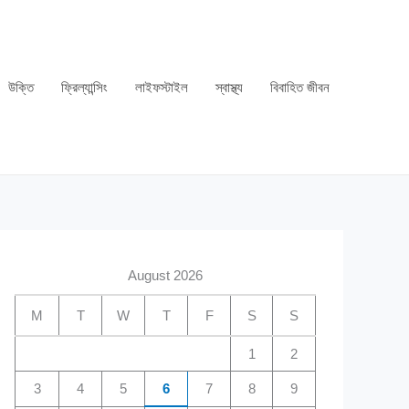
উক্তি
ফ্রিল্যান্সিং
লাইফস্টাইল
স্বাস্থ্য
বিবাহিত জীবন
August 2026
M
T
W
T
F
S
S
1
2
3
4
5
6
7
8
9