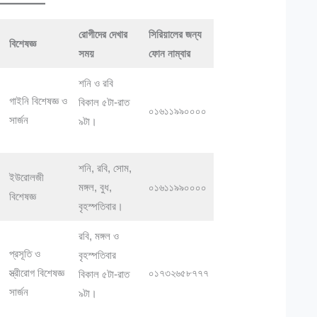
রোগীদের দেখার
সিরিয়ালের জন্য
বিশেষজ্ঞ
সময়
ফোন নাম্বার
শনি ও রবি
গাইনি বিশেষজ্ঞ ও
বিকাল ৫টা-রাত
০১৬১১৯৯০০০০
সার্জন
৯টা।
শনি, রবি, সোম,
ইউরোলজী
মঙ্গল, বুধ,
০১৬১১৯৯০০০০
বিশেষজ্ঞ
বৃহস্পতিবার।
রবি, মঙ্গল ও
প্রসূতি ও
বৃহস্পতিবার
স্ত্রীরোগ বিশেষজ্ঞ
০১৭৩২৬৫৮৭৭৭
বিকাল ৫টা-রাত
সার্জন
৯টা।