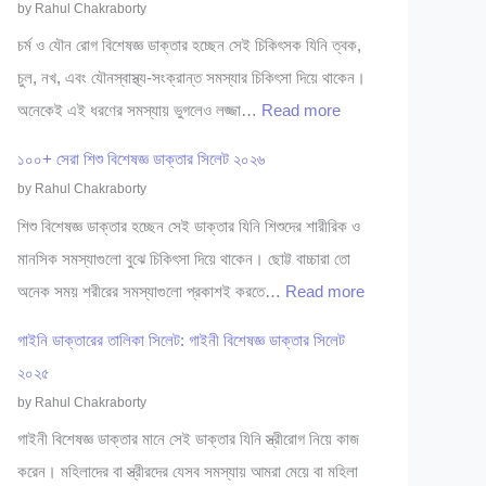
by Rahul Chakraborty
চর্ম ও যৌন রোগ বিশেষজ্ঞ ডাক্তার হচ্ছেন সেই চিকিৎসক যিনি ত্বক,
চুল, নখ, এবং যৌনস্বাস্থ্য-সংক্রান্ত সমস্যার চিকিৎসা দিয়ে থাকেন।
:
অনেকেই এই ধরণের সমস্যায় ভুগলেও লজ্জা…
Read more
৩
১০০+ সেরা শিশু বিশেষজ্ঞ ডাক্তার সিলেট ২০২৬
০
by Rahul Chakraborty
+
শিশু বিশেষজ্ঞ ডাক্তার হচ্ছেন সেই ডাক্তার যিনি শিশুদের শারীরিক ও
সে
মানসিক সমস্যাগুলো বুঝে চিকিৎসা দিয়ে থাকেন। ছোট্ট বাচ্চারা তো
রা
:
অনেক সময় শরীরের সমস্যাগুলো প্রকাশই করতে…
Read more
চ
১
র্ম
গাইনি ডাক্তারের তালিকা সিলেট: গাইনী বিশেষজ্ঞ ডাক্তার সিলেট
০
ও
২০২৫
০
যৌ
by Rahul Chakraborty
+
ন
গাইনী বিশেষজ্ঞ ডাক্তার মানে সেই ডাক্তার যিনি স্ত্রীরোগ নিয়ে কাজ
সে
রো
করেন। মহিলাদের বা স্ত্রীরদের যেসব সমস্যায় আমরা মেয়ে বা মহিলা
রা