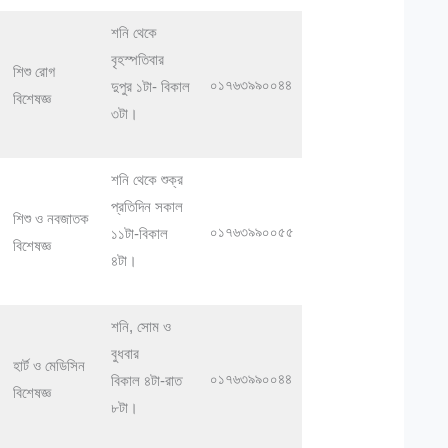
শনি থেকে
বৃহস্পতিবার
শিশু রোগ
০১৭৬৩৯৯০০৪৪
দুপুর ১টা- বিকাল
বিশেষজ্ঞ
৩টা।
শনি থেকে শুক্র
প্রতিদিন সকাল
শিশু ও নবজাতক
০১৭৬৩৯৯০০৫৫
১১টা-বিকাল
বিশেষজ্ঞ
৪টা।
শনি, সোম ও
বুধবার
হার্ট ও মেডিসিন
০১৭৬৩৯৯০০৪৪
বিকাল ৪টা-রাত
বিশেষজ্ঞ
৮টা।