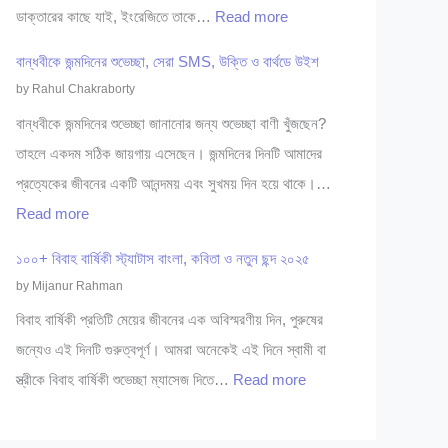
গ
:
ডাক্তারের কাছে যাই, ইংরেজিতে তাকে…
Read more
শি
বি
গা
শু
বান্ধবীকে জন্মদিনের শুভেচ্ছা, সেরা SMS, উক্তি ও বার্থডে উইশ
শে
ই
বি
by Rahul Chakraborty
ষ
নি
শে
বান্ধবীকে জন্মদিনের শুভেচ্ছা জানানোর জন্য শুভেচ্ছা বাণী খুঁজছেন?
জ্ঞ
ডা
ষ
তাহলে একদম সঠিক জায়গায় এসেছেন। জন্মদিনের দিনটি আমাদের
সি
ক্তা
জ্ঞ
প্রত্যেকের জীবনের একটি আনন্দময় এবং সুখময় দিন হয়ে থাকে।…
লে
রে
ডা
:
Read more
ট
র
ক্তা
বা
২
তা
১০০+ বিবাহ বার্ষিকী স্ট্যাটাস বাংলা, কবিতা ও নতুন ছন্দ ২০২৫
র
ন্ধ
০
লি
by Mijanur Rahman
সি
বী
২
কা
বিবাহ বার্ষিকী প্রতিটি মেয়ের জীবনের এক অবিস্মরণীয় দিন, পুরুষের
লে
কে
৫
সি
জন্যেও এই দিনটি গুরুত্বপূর্ণ। আমরা অনেকেই এই দিনে স্বামী বা
ট
জ
লে
:
স্ত্রীকে বিবাহ বার্ষিকী শুভেচ্ছা ম্যাসেজ দিতে…
Read more
২
ন্ম
ট
১
০
দি
:
০