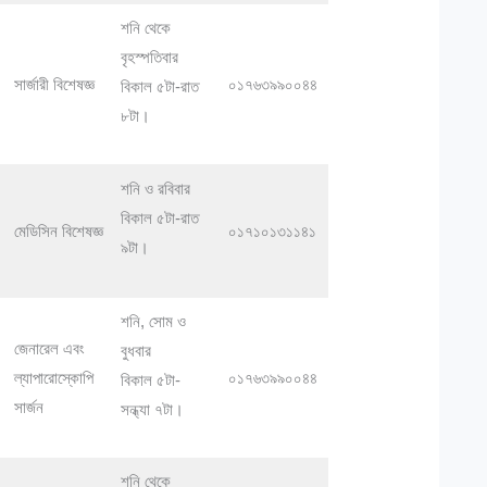
শনি থেকে
বৃহস্পতিবার
সার্জারী বিশেষজ্ঞ
০১৭৬৩৯৯০০৪৪
বিকাল ৫টা-রাত
৮টা।
শনি ও রবিবার
বিকাল ৫টা-রাত
মেডিসিন বিশেষজ্ঞ
০১৭১০১৩১১৪১
৯টা।
শনি, সোম ও
জেনারেল এবং
বুধবার
ল্যাপারোস্কোপি
০১৭৬৩৯৯০০৪৪
বিকাল ৫টা-
সার্জন
সন্ধ্যা ৭টা।
শনি থেকে