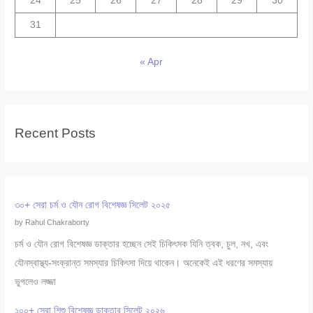
24
25
26
27
28
29
30
31
« Apr
Recent Posts
৩০+ সেরা চর্ম ও যৌন রোগ বিশেষজ্ঞ সিলেট ২০২৫
by Rahul Chakraborty
চর্ম ও যৌন রোগ বিশেষজ্ঞ ডাক্তার হচ্ছেন সেই চিকিৎসক যিনি ত্বক, চুল, নখ, এবং
যৌনস্বাস্থ্য-সংক্রান্ত সমস্যার চিকিৎসা দিয়ে থাকেন। অনেকেই এই ধরণের সমস্যায়
ভুগলেও লজ্জা
১০০+ সেরা শিশু বিশেষজ্ঞ ডাক্তার সিলেট ২০২৬