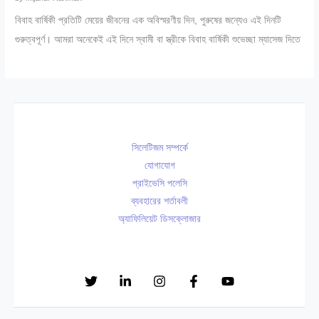
বিবাহ বার্ষিকী প্রতিটি মেয়ের জীবনের এক অবিস্মরণীয় দিন, পুরুষের জন্যেও এই দিনটি
গুরুত্বপূর্ণ। আমরা অনেকেই এই দিনে স্বামী বা স্ত্রীকে বিবাহ বার্ষিকী শুভেচ্ছা ম্যাসেজ দিতে
সিলেটিজম সম্পর্কে
যোগাযোগ
প্রাইভেসি পলেসি
ব্যবহারের শর্তাবলী
অ্যাফিলিয়েট ডিসক্লোজার