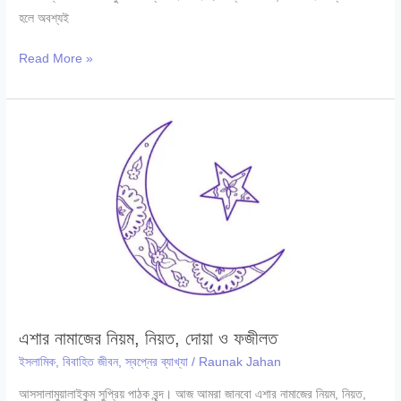
হলে অবশ্যই
বিয়ের
Read More »
পর
সহবাসের
নিয়ম,
সহবাসের
পদ্ধতি,
সহবাসের
দোয়া
|
২০২৪
এশার নামাজের নিয়ম, নিয়ত, দোয়া ও ফজীলত
ইসলামিক
,
বিবাহিত জীবন
,
স্বপ্নের ব্যাখ্যা
/
Raunak Jahan
আসসালামুয়ালাইকুম সুপ্রিয় পাঠক বৃন্দ। আজ আমরা জানবো এশার নামাজের নিয়ম, নিয়ত,