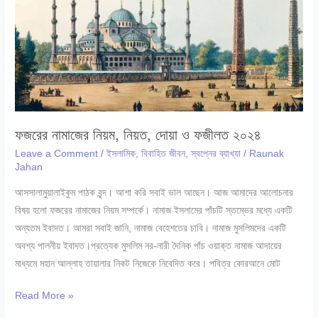
ও
ফজীলত
২০২৪
ফজরের নামাজের নিয়ম, নিয়ত, দোয়া ও ফজীলত ২০২৪
Leave a Comment
/
ইসলামিক
,
বিবাহিত জীবন
,
স্বপ্নের ব্যাখ্যা
/
Raunak
Jahan
আসসালামুয়ালাইকুম পাঠক বৃন্দ। আশা করি সবাই ভাল আছেন। আজ আমাদের আলোচনার
বিষয় হলো ফজরের নামাজের নিয়ম সম্পর্কে। নামাজ ইসলামের পাঁচটি স্তম্ভের মধ্যে একটি
অন্যতম ইবাদত। আমরা সবাই জানি, নামাজ বেহেশতের চাবি। নামাজ মুসলিমদের একটি
অবশ্য পালনীয় ইবাদত।প্রত্যেক মুসলিম নর-নারী দৈনিক পাঁচ ওয়াক্ত নামাজ আদায়ের
মাধ্যমে মহান আল্লাহ তায়ালার নিকট নিজেকে নিবেদিত করে। পবিত্র কোরআনে মোট
ফজরের
Read More »
নামাজের