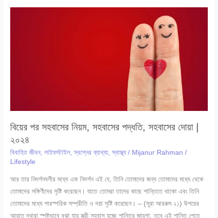
জেনে
নিন
লম্বা
হওয়ার
দোয়া
ও
আমল
|
২০২৪
বিয়ের পর সহবাসের নিয়ম, সহবাসের পদ্ধতি, সহবাসের দোয়া |
২০২৪
বিবাহিত জীবন
,
লাইফস্টাইল
,
স্বপ্নের ব্যাখ্যা
,
স্বাস্থ্য
/
Mijanur Rahman
/
Lifestyle
আর তার নিদর্শনবলীর মধ্যে এক নিদর্শন এই যে, তিনি তোমাদের জন্য তোমাদের মধ্যে থেকে
তোমাদের সঙ্গিণীদের সৃষ্টি করেছেন। যাতে তোমরা তাদের কাছে শান্তিতে থাকো এবং তিনি
তোমাদের মধ্যে পারস্পরিক সম্প্রীতি ও দয়া সৃষ্টি করেছেন। – (সূরা আররুম ২১) উপরের
আয়াত দ্বারা স্পষ্টভাবে বুঝা যায় স্ত্রী সহবাস হচ্ছে শান্তির জায়গা, তবে এই শান্তি পেতে