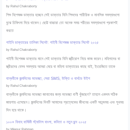
by Rahul Chakraborty
শিশু বিশেষজ্ঞ ডাক্তার হচ্ছেন সেই ডাক্তার যিনি শিশুদের শারীরিক ও মানসিক সমস্যাগুলো
বুঝে চিকিৎসা দিয়ে থাকেন। ছোট্ট বাচ্চারা তো অনেক সময় শরীরের সমস্যাগুলো প্রকাশই
করতে
গাইনি ডাক্তারের তালিকা সিলেট: গাইনী বিশেষজ্ঞ ডাক্তার সিলেট ২০২৫
by Rahul Chakraborty
গাইনী বিশেষজ্ঞ ডাক্তার মানে সেই ডাক্তার যিনি স্ত্রীরোগ নিয়ে কাজ করেন। মহিলাদের বা
স্ত্রীরদের যেসব সমস্যায় আমরা মেয়ে বা মহিলা ডাক্তারের কাছে যাই, ইংরেজিতে তাকে
বান্ধবীকে জন্মদিনের শুভেচ্ছা, সেরা SMS, উক্তি ও বার্থডে উইশ
by Rahul Chakraborty
বান্ধবীকে জন্মদিনের শুভেচ্ছা জানানোর জন্য শুভেচ্ছা বাণী খুঁজছেন? তাহলে একদম সঠিক
জায়গায় এসেছেন। জন্মদিনের দিনটি আমাদের প্রত্যেকের জীবনের একটি আনন্দময় এবং সুখময়
দিন হয়ে থাকে।
১০০+ বিবাহ বার্ষিকী স্ট্যাটাস বাংলা, কবিতা ও নতুন ছন্দ ২০২৫
by Mijanur Rahman