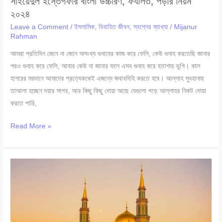
সাইয়েদুল ইস্তেগফার বাংলা উচ্চারণ, ফযীলত, পড়ার নিয়ম
২০২৪
Leave a Comment
/
ইসলামিক
,
বিবাহিত জীবন
,
স্বপ্নের ব্যাখ্যা
/
Mijanur
Rahman
আমরা প্রতিদিন জেনে না জেনে অসংখ্য গুনাহের কাজ করে ফেলি, কেউ গুনাহ করতেছি জানার
পরও গুনাহ করে ফেলি, আবার কেউ না জানার ফলে এসব গুনাহ করে হতাশায় ভুগি। কাল
হাশরের ময়দানে আমাদের প্রত্যেককেই এজন্যে জবাবদিহি করতে হবে। আল্লাহ সুবহানাহু
তাআলা হচ্ছেন দয়ার সাগর, আর কিছু কিছু দোয়া আছে যেগুলো পড়ে আল্লাহর নিকট দোয়া
করতে পারি,
সাইয়েদুল
Read More »
ইস্তেগফার
বাংলা
উচ্চারণ,
ফযীলত,
পড়ার
নিয়ম
২০২৪