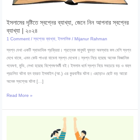
ইসলামের দৃষ্টিতে স্বপ্নের ব্যাখ্যা, জেনে নিন আপনার স্বপ্নের
ব্যাখ্যা | ২০২৪
1 Comment
/
স্বপ্নের ব্যাখ্যা
,
ইসলামিক
/
Mijanur Rahman
স্বপ্ন দেখা একটি স্বাভাবিক প্রক্রিয়া। প্রত্যেক মানুষই ঘুমন্ত অবস্থায় কম বেশি স্বপ্ন
দেখে থাকে, এমন কেউ পাওয়া যাবেনা স্বপ্ন দেখেনা। স্বপ্ন নিয়ে হয়েছে অনেক বিজ্ঞানিক
গবেষণা, মুভি, লেখা হয়েছে বিশ্লেষণধর্মী বই। ইসলাম ধর্মে স্বপ্ন নিয়ে সবচেয়ে বড় ও বহুল
প্রচলিত ঘটনা হল হযরত ইসমাইল (আ.) এর কুরবানীর ঘটনা। এছাড়াও ছোট বড় আরো
অনেক স্বপ্নের ঘটনা […]
ইসলামের
Read More »
দৃষ্টিতে
স্বপ্নের
ব্যাখ্যা,
জেনে
নিন