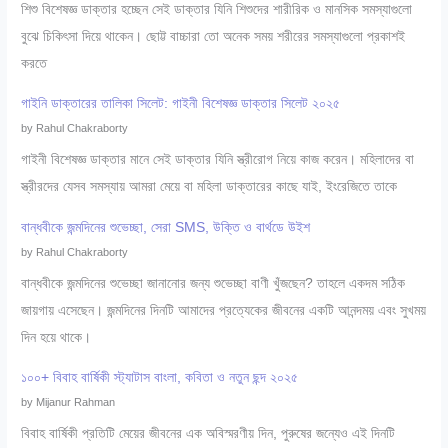
শিশু বিশেষজ্ঞ ডাক্তার হচ্ছেন সেই ডাক্তার যিনি শিশুদের শারীরিক ও মানসিক সমস্যাগুলো
বুঝে চিকিৎসা দিয়ে থাকেন। ছোট্ট বাচ্চারা তো অনেক সময় শরীরের সমস্যাগুলো প্রকাশই
করতে
গাইনি ডাক্তারের তালিকা সিলেট: গাইনী বিশেষজ্ঞ ডাক্তার সিলেট ২০২৫
by Rahul Chakraborty
গাইনী বিশেষজ্ঞ ডাক্তার মানে সেই ডাক্তার যিনি স্ত্রীরোগ নিয়ে কাজ করেন। মহিলাদের বা
স্ত্রীরদের যেসব সমস্যায় আমরা মেয়ে বা মহিলা ডাক্তারের কাছে যাই, ইংরেজিতে তাকে
বান্ধবীকে জন্মদিনের শুভেচ্ছা, সেরা SMS, উক্তি ও বার্থডে উইশ
by Rahul Chakraborty
বান্ধবীকে জন্মদিনের শুভেচ্ছা জানানোর জন্য শুভেচ্ছা বাণী খুঁজছেন? তাহলে একদম সঠিক
জায়গায় এসেছেন। জন্মদিনের দিনটি আমাদের প্রত্যেকের জীবনের একটি আনন্দময় এবং সুখময়
দিন হয়ে থাকে।
১০০+ বিবাহ বার্ষিকী স্ট্যাটাস বাংলা, কবিতা ও নতুন ছন্দ ২০২৫
by Mijanur Rahman
বিবাহ বার্ষিকী প্রতিটি মেয়ের জীবনের এক অবিস্মরণীয় দিন, পুরুষের জন্যেও এই দিনটি