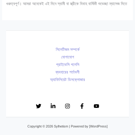
গুরুত্বপূর্ণ। আমরা অনেকেই এই দিনে স্বামী বা স্ত্রীকে বিবাহ বার্ষিকী শুভেচ্ছা ম্যাসেজ দিতে
সিলেটিজম সম্পর্কে
যোগাযোগ
প্রাইভেসি পলেসি
ব্যবহারের শর্তাবলী
অ্যাফিলিয়েট ডিসক্লোজার
Copyright © 2026 Sylhetism | Powered by [WordPress]