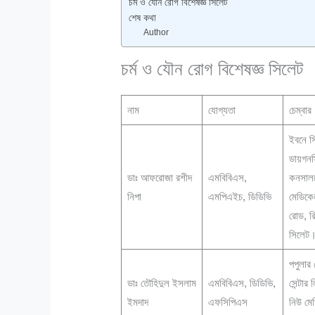
চর্ম ও যৌন রোগ বিশেষজ্ঞ সিলেট
শেষ কথা
Author
চর্ম ও যৌন রোগ বিশেষজ্ঞ সিলেট
নাম
যোগ্যতা
চেম্বার
ইবনে স
ডায়গনস্
ডাঃ আফরোজা রশীদ
এমবিবিএস,
কনসালটে
নিপা
এমপিএইচ, ডিডিভি
মেডিক
রোড, রি
সিলেট
পপুলার
ডাঃ তৌহিদুল ইসলাম
এমবিবিএস, ডিডিভি,
সেন্টার
ইমদাদ
এফসিপিএস
নিউ মে