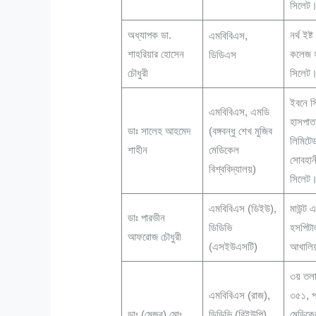
সিলেট
অধ্যাপক ডা.
নর্থ ইষ
এমবিবিএস,
শাহরিয়ার হোসেন
কলেজ হ
ডিডিএস
চৌধুরী
সিলেট
ইবনে স
এমবিবিএস, এমডি
হাসপাত
ডাঃ সালেহ আহমেদ
(বঙ্গবন্ধু শেখ মুজিব
লিমিটে
শাহীন
মেডিকেল
সোবহানী
বিশ্ববিদ্যালয়)
সিলেট
এমবিবিএস (ডিইউ),
মাউন্ট 
ডাঃ পারভীন
ডিডিভি
হসপিট
আফরোজ চৌধুরী
(এসইউএসটি)
আখালিয়
৩য় তলা
এমবিবিএস (রাজ),
৩৫১, প
ডাঃ (মেজর) মোঃ
ডিডিভি (বিইউপি),
মেডিকেল