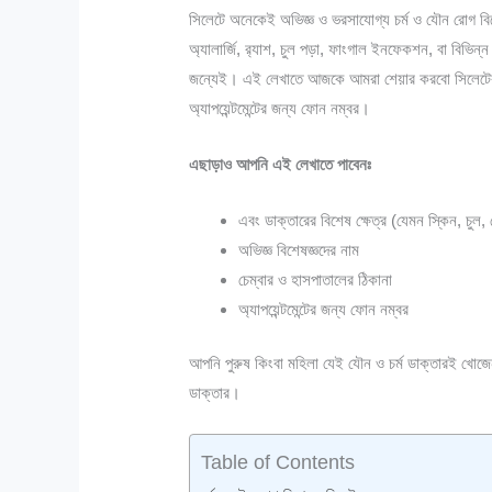
সিলেটে অনেকেই অভিজ্ঞ ও ভরসাযোগ্য চর্ম ও যৌন রোগ বিশ
অ্যালার্জি, র‍্যাশ, চুল পড়া, ফাংগাল ইনফেকশন, বা বিভ
জন্যেই। এই লেখাতে আজকে আমরা শেয়ার করবো সিলেটের সে
অ্যাপয়েন্টমেন্টের জন্য ফোন নম্বর।
এছাড়াও আপনি এই লেখাতে পাবেনঃ
এবং ডাক্তারের বিশেষ ক্ষেত্র (যেমন স্কিন, চুল,
অভিজ্ঞ বিশেষজ্ঞদের নাম
চেম্বার ও হাসপাতালের ঠিকানা
অ্যাপয়েন্টমেন্টের জন্য ফোন নম্বর
আপনি পুরুষ কিংবা মহিলা যেই যৌন ও চর্ম ডাক্তারই খো
ডাক্তার।
Table of Contents