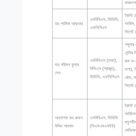
কাজলশ
ট্রাস্ট
এমবিবিএস, ডিডিভি,
ডাঃ শামিমা আক্তার
সার্ভিস
এফসিপিএস
সিলেট
পপুলার
সেন্টার 
এমবিবিএস (ঢাকা),
রুম নং
ডাঃ পরিমল কুমার
বিসিএস (স্বাস্থ্য),
তলা), 
সেন
ডিডিভি, এফসিপিএস
রোড, ক
সিলেট
ট্রাস্ট
সার্ভিস
অধ্যাপক ডাঃ রুকন
এমবিবিএস, ডিডিভি
মধুশহী
উদ্দিন আহমদ
(বিএসএমএমইউ)
মেডিকে