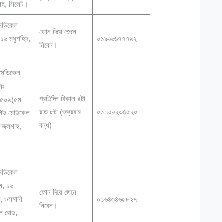
াহ, সিলেট।
 মেডিকেল
ফোন দিয়ে জেনে
, ১৬ মধুশহিদ,
০১৯২৬৬৭৭৭৯২
নিবেন।
।
 মেডিকেল
লিঃ
প্রতিদিন বিকাল ৪টা
-৫০৯(৫ম
রাত ৮টা (শুক্রবার
০১৭৫২২৩৪৫২০
নিউ মেডিকেল
বন্ধ)
াজলশাহ,
।
 মেডিকেল
েস, ১৬
ফোন দিয়ে জেনে
দ, ওসমানী
০১৬৪৩৪৬৫৮২৭
নিবেন।
ল রোড,