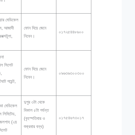
য়ার মেডিকেল
েস, আজাদী
ফোন দিয়ে জেনে
০১৭২৫৪৪৮৬০০
বক্সটুলা,
নিবেন।
।
িনা
াল সিলেট
ফোন দিয়ে জেনে
ড,
০৯৬৩৬৩০০৩০০
নিবেন।
ঘাট পয়েন্ট,
।
দুপুর ৩টা থেকে
ভা মেডিকেল
বিকাল ৫টা পর্যন্ত
েস লিমিটেড,
০১৭৫৪৬৭৩০১৭
(বৃহস্পতিবার ও
জলশাহ (২য়
শুক্রবার বন্ধ)
সিলেট