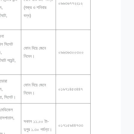
০৯৬৩৬৭৭২২১২
ল,
(শুক্র ও শনিবার
ীঘাট,
বন্ধ)
।
িনা
াল সিলেট
ফোন দিয়ে জেনে
ড,
০৯৬৩৬৩০০৩০০
নিবেন।
ঘাট পয়েন্ট,
।
এডোরা
ফোন দিয়ে জেনে
াল,
০১৯৭১৪৫৩৪৪৭
নিবেন।
া, সিলেট।
্ট মেডিকেল
াসপাতাল,
সকাল ১১.০০ টা-
০১৭১৫৯৪৪৭৩৩
।
দুপুর ১.৩০ পর্যন্ত।
ায়।