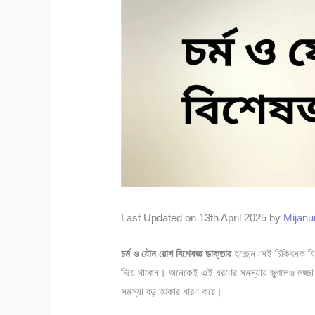
Last Updated on 13th April 2025 by
Mijan
চর্ম ও যৌন রোগ বিশেষজ্ঞ ডাক্তার
হচ্ছেন সেই চিকিৎসক যিনি
দিয়ে থাকেন। অনেকেই এই ধরণের সমস্যায় ভুগলেও লজ্জা
সমস্যা বড় আকার ধারণ করে।