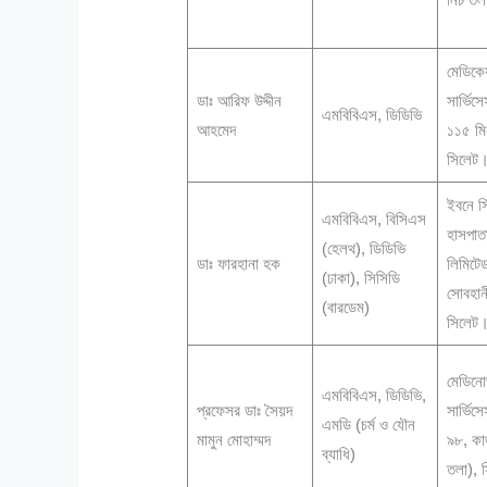
মেডিকে
ডাঃ আরিফ উদ্দীন
সার্ভিস
এমবিবিএস, ডিডিভি
আহমেদ
১১৫ মির
সিলেট
ইবনে স
এমবিবিএস, বিসিএস
হাসপাত
(হেলথ), ডিডিভি
ডাঃ ফারহানা হক
লিমিটে
(ঢাকা), সিসিডি
সোবহানী
(বারডেম)
সিলেট
মেডিনো
এমবিবিএস, ডিডিভি,
প্রফেসর ডাঃ সৈয়দ
সার্ভিস
এমডি (চর্ম ও যৌন
মামুন মোহাম্মদ
৯৮, কা
ব্যাধি)
তলা), 