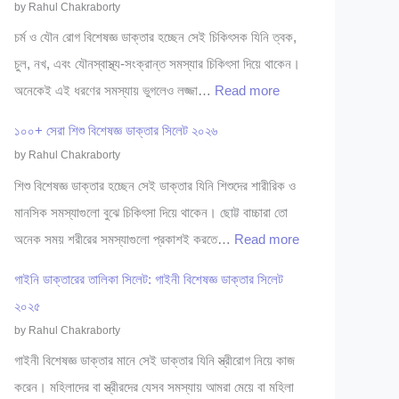
by Rahul Chakraborty
চর্ম ও যৌন রোগ বিশেষজ্ঞ ডাক্তার হচ্ছেন সেই চিকিৎসক যিনি ত্বক,
চুল, নখ, এবং যৌনস্বাস্থ্য-সংক্রান্ত সমস্যার চিকিৎসা দিয়ে থাকেন।
:
অনেকেই এই ধরণের সমস্যায় ভুগলেও লজ্জা…
Read more
৩
১০০+ সেরা শিশু বিশেষজ্ঞ ডাক্তার সিলেট ২০২৬
০
by Rahul Chakraborty
+
শিশু বিশেষজ্ঞ ডাক্তার হচ্ছেন সেই ডাক্তার যিনি শিশুদের শারীরিক ও
সে
মানসিক সমস্যাগুলো বুঝে চিকিৎসা দিয়ে থাকেন। ছোট্ট বাচ্চারা তো
রা
:
অনেক সময় শরীরের সমস্যাগুলো প্রকাশই করতে…
Read more
চ
১
র্ম
গাইনি ডাক্তারের তালিকা সিলেট: গাইনী বিশেষজ্ঞ ডাক্তার সিলেট
০
ও
২০২৫
০
যৌ
by Rahul Chakraborty
+
ন
গাইনী বিশেষজ্ঞ ডাক্তার মানে সেই ডাক্তার যিনি স্ত্রীরোগ নিয়ে কাজ
সে
রো
করেন। মহিলাদের বা স্ত্রীরদের যেসব সমস্যায় আমরা মেয়ে বা মহিলা
রা