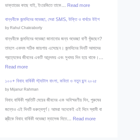
গ
:
ডাক্তারের কাছে যাই, ইংরেজিতে তাকে…
Read more
শি
বি
গা
শু
বান্ধবীকে জন্মদিনের শুভেচ্ছা, সেরা SMS, উক্তি ও বার্থডে উইশ
শে
ই
বি
by Rahul Chakraborty
ষ
নি
শে
বান্ধবীকে জন্মদিনের শুভেচ্ছা জানানোর জন্য শুভেচ্ছা বাণী খুঁজছেন?
জ্ঞ
ডা
ষ
তাহলে একদম সঠিক জায়গায় এসেছেন। জন্মদিনের দিনটি আমাদের
সি
ক্তা
জ্ঞ
প্রত্যেকের জীবনের একটি আনন্দময় এবং সুখময় দিন হয়ে থাকে।…
লে
রে
ডা
:
Read more
ট
র
ক্তা
বা
২
তা
১০০+ বিবাহ বার্ষিকী স্ট্যাটাস বাংলা, কবিতা ও নতুন ছন্দ ২০২৫
র
ন্ধ
০
লি
by Mijanur Rahman
সি
বী
২
কা
বিবাহ বার্ষিকী প্রতিটি মেয়ের জীবনের এক অবিস্মরণীয় দিন, পুরুষের
লে
কে
৫
সি
জন্যেও এই দিনটি গুরুত্বপূর্ণ। আমরা অনেকেই এই দিনে স্বামী বা
ট
জ
লে
:
স্ত্রীকে বিবাহ বার্ষিকী শুভেচ্ছা ম্যাসেজ দিতে…
Read more
২
ন্ম
ট
১
০
দি
:
০