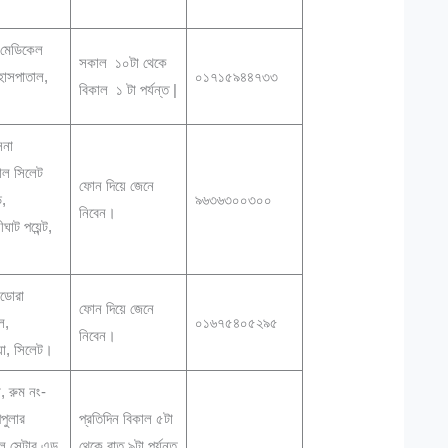
।
্ট মেডিকেল
সকাল ১০টা থেকে
াসপাতাল,
০১৭১৫৯৪৪৭৩৩
বিকাল ১ টা পর্যন্ত |
।
িনা
াল সিলেট
ফোন দিয়ে জেনে
ড,
৯৬৩৬৩০০৩০০
নিবেন।
ঘাট পয়েন্ট,
।
এডোরা
ফোন দিয়ে জেনে
াল,
০১৬৭৫৪০৫২৯৫
নিবেন।
া, সিলেট।
, রুম নং-
পুলার
প্রতিদিন বিকাল ৫টা
 সেন্টার এন্ড
থেকে রাত ৯টা পর্যন্ত