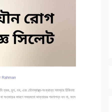
ur Rahman
 ত্বক, চুল, নখ, এবং যৌনস্বাস্থ্য-সংক্রান্ত সমস্যার চিকিৎসা
 বা সংকোচের কারণে সময়মতো ডাক্তারের শরণাপন্ন হন না, ফলে