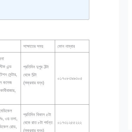
সাক্ষাতের সময়
ফোন নাম্বার
িনা
টিক এন্ড
প্রতিদিন দুপুর 3টা
শন সেন্টার,
থেকে 5টা
০১৭০৮৩৯৯৩০৫
েল কলেজ
(শুক্রবার বন্ধ)
কাবীবাজার,
।
 মেডিকেল
প্রতিদিন বিকাল ৫টা
 লিঃ, ৩য় তলা,
থেকে রাত ৮টা পর্যন্ত
০১৭৩১২৫৫২২২
ডিকেল রোড,
(শুক্রবার বন্ধ)