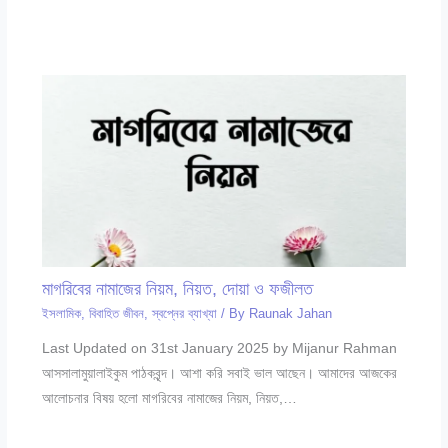
মাগরিবের নামাজের নিয়ম, নিয়ত, দোয়া ও ফজীলত
ইসলামিক
,
বিবাহিত জীবন
,
স্বপ্নের ব্যাখ্যা
/ By
Raunak Jahan
Last Updated on 31st January 2025 by Mijanur Rahman
আসসালামুয়ালাইকুম পাঠকবৃন্দ। আশা করি সবাই ভাল আছেন। আমাদের আজকের
আলোচনার বিষয় হলো মাগরিবের নামাজের নিয়ম, নিয়ত,…