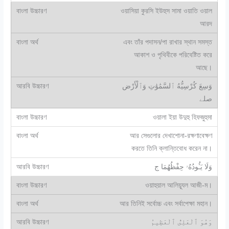
ওয়াসিয়া কুরসি ইউহুস সামা ওয়াতি ওয়াল
আরদ
এবং তাঁর পদাসন/পা রাখার স্থান সমস্ত
আকাশ ও পৃথিবীকে পরিবেষ্টিত করে
আছে।
وَسِعَ كُرْسِيُّهُ ٱلسَّمَٰوَٰتِ وَٱلْأَرْض
صلے
ওয়ালা ইয়া উদুহু হিফজুহুমা
আর সেগুলোর দেখাশোনা-রক্ষণাবেক্ষণ
করতে তিনি ক্লান্তিবোধ করেন না।
وَلَا يَـُٔودُهُۥ حِفْظُهُمَا ج
ওয়াহুয়াল আলিয়্যূল আজী-ম।
আর তিনিই সর্বোচ্চ এবং সর্বাপেক্ষা মহান।
وَهُوَ ٱلْعَلِىُّ ٱلْعَظِيمُ