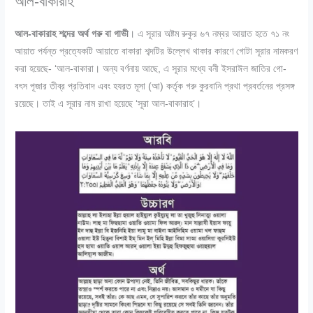
আল-বাকারাহ
আল-বাকারাহ শব্দের অর্থ গরু বা গাভী
। এ সূরার অষ্টম রুকুর ৬৭ নম্বর আয়াত হতে ৭১ নং
আয়াত পর্যন্ত প্রত্যেকটি আয়াতে বাকারা শব্দটির উল্লেখ থাকার কারণে গােটা সূরার নামকরণ
করা হয়েছে- ‘আল-বাকারা। অন্য বর্ণনায় আছে, এ সূরার মধ্যে বনী ইসরাঈল জাতির গাে-
বৎস পূজার তীব্র প্রতিবাদ এবং হযরত মূসা (আ) কর্তৃক গরু কুরবানি প্রথা প্রবর্তনের প্রসঙ্গ
রয়েছে। তাই এ সূরার নাম রাখা হয়েছে ‘সূরা আল-বাকারাহ’।