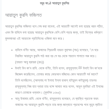
মধুর কণ্ঠে আয়াতুল কুরসির
আয়াতুল কুরসি ফজিলত
আয়াতুল কুরসির ফজিলত বলে শেষ করা যাবেনা, এই আয়তটি আগেই বলা হয়েছে বহুল পঠিত,
এমন কি হাদিসে বলা হয়েছে আয়াতুল কুরসিকে বেশি বেশি পড়ার জন্য, তাই বিশ্বের ধর্মপ্রাণ
মুসলমানরা এই আয়তকে প্রতিদিনের ওজিফা মনে করে।
হাদিসে বর্ণিত আছে, আমাদের প্রিয়নবী হযরত মুহাম্মদ (সাঃ) বলেছেন, “যে ঘরে
নিয়মিত আয়াতুল কুরসি পাঠ করা হয় সে ঘর থেকে শয়তান পালাতে শুরু করে।
(হযরত আবু হুরায়রা (রাঃ))
উবাই বিন কা’ব রাযি. থেকে বর্ণিত, তিনি বলেন, রাসুলুল্লাহ ﷺ উবাই বিন কা’বকে
জিজ্ঞেস করেছিলেন, তোমার কাছে কোরআন মজিদের কোন আয়াতটি সর্ব মহান?
তিনি বলেছিলেন, (আল্লাহু লা ইলাহা ইল্লা হুআল্ হাইয়্যূল কাইয়্যূম) তারপর
রাসূলুল্লাহ্ নিজ হাত দ্বারা তার বক্ষে আঘাত করে বলেন, আবুল মুনযির! এই ইলমের
কারণে তোমাকে ধন্যবাদ। (মুসলিম ১৩৯৬)
আবু উমামাহ রাযি. থেকে বর্ণিত, রাসূলুল্লাহ বলেছেন, যে ব্যাক্তি প্রতেক ফরয
নামাযের পর আয়াতুল কুরসি পড়বে তার জন্য জান্নাতে প্রবেশের পথে মৃত্যু ব্যতিত