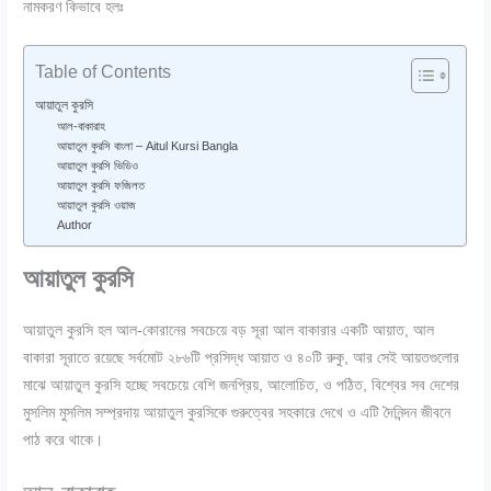
নামকরণ কিভাবে হলঃ
Table of Contents
আয়াতুল কুরসি
আল-বাকারাহ
আয়াতুল কুরসি বাংলা – Aitul Kursi Bangla
আয়াতুল কুরসি ভিডিও
আয়াতুল কুরসি ফজিলত
আয়াতুল কুরসি ওয়াজ
Author
আয়াতুল কুরসি
আয়াতুল কুরসি হল আল-কোরানের সবচেয়ে বড় সূরা আল বাকারার একটি আয়াত, আল
বাকারা সূরাতে রয়েছে সর্বমোট ২৮৬টি প্রসিদ্ধ আয়াত ও ৪০টি রুকু, আর সেই আয়তগুলোর
মাঝে আয়াতুল কুরসি হচ্ছে সবচেয়ে বেশি জনপ্রিয়, আলোচিত, ও পঠিত, বিশ্বের সব দেশের
মুসলিম মুসলিম সম্প্রদায় আয়াতুল কুরসিকে গুরুত্বের সহকারে দেখে ও এটি দৈনিন্দন জীবনে
পাঠ করে থাকে।