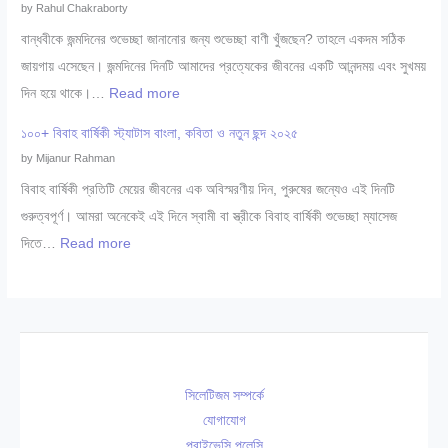
শু
by Rahul Chakraborty
শে
নি
বি
বান্ধবীকে জন্মদিনের শুভেচ্ছা জানানোর জন্য শুভেচ্ছা বাণী খুঁজছেন? তাহলে একদম সঠিক
ষ
ডা
শে
জায়গায় এসেছেন। জন্মদিনের দিনটি আমাদের প্রত্যেকের জীবনের একটি আনন্দময় এবং সুখময়
জ্ঞ
ক্তা
ষ
:
দিন হয়ে থাকে।…
Read more
সি
রে
জ্ঞ
বা
লে
র
১০০+ বিবাহ বার্ষিকী স্ট্যাটাস বাংলা, কবিতা ও নতুন ছন্দ ২০২৫
ডা
ন্ধ
ট
তা
by Mijanur Rahman
ক্তা
বী
২
লি
বিবাহ বার্ষিকী প্রতিটি মেয়ের জীবনের এক অবিস্মরণীয় দিন, পুরুষের জন্যেও এই দিনটি
র
কে
০
কা
গুরুত্বপূর্ণ। আমরা অনেকেই এই দিনে স্বামী বা স্ত্রীকে বিবাহ বার্ষিকী শুভেচ্ছা ম্যাসেজ
সি
জ
২
সি
:
দিতে…
Read more
লে
ন্ম
৫
লে
১
ট
দি
ট
০
২
নে
:
০
০
র
গা
+
২
শু
ই
বি
৬
ভে
সিলেটিজম সম্পর্কে
নী
বা
চ্ছা
যোগাযোগ
বি
হ
,
প্রাইভেসি পলেসি