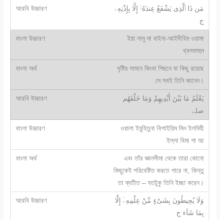
مَن ذَا ٱلَّذِى يَشْفَعُ عِندَهُۥٓ إِلَّا بِإِذْنِهِۦ
ج
ইয়া লামু মা বাইনা-আইদীহিম ওয়ামা
খ্বলফাহুম
দৃষ্টির সামনে কিংবা পিছনে যা কিছু রয়েছে
সে সবই তিনি জানেন।
يَعْلَمُ مَا بَيْنَ أَيْدِيهِمْ وَمَا خَلْفَهُم
صلے
ওয়ালা ইয়ুহিতুনা বিশাইয়িম মিন ইলমিহী
ইল্লা বিমা শা আ
এবং তাঁর জ্ঞানসীমা থেকে তারা কোনো
কিছুকেই পরিবেষ্টিত করতে পারে না, কিন্তু
তা ব্যতীত – যতটুকু তিনি ইচ্ছা করেন।
وَلَا يُحِيطُونَ بِشَىْءٍ مِّنْ عِلْمِهِۦٓ إِلَّا
بِمَا شَآء ج