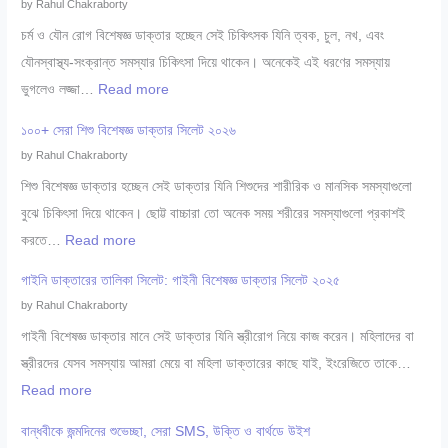
by Rahul Chakraborty
চর্ম ও যৌন রোগ বিশেষজ্ঞ ডাক্তার হচ্ছেন সেই চিকিৎসক যিনি ত্বক, চুল, নখ, এবং
যৌনস্বাস্থ্য-সংক্রান্ত সমস্যার চিকিৎসা দিয়ে থাকেন। অনেকেই এই ধরণের সমস্যায়
:
ভুগলেও লজ্জা…
Read more
৩
১০০+ সেরা শিশু বিশেষজ্ঞ ডাক্তার সিলেট ২০২৬
০
by Rahul Chakraborty
+
শিশু বিশেষজ্ঞ ডাক্তার হচ্ছেন সেই ডাক্তার যিনি শিশুদের শারীরিক ও মানসিক সমস্যাগুলো
সে
বুঝে চিকিৎসা দিয়ে থাকেন। ছোট্ট বাচ্চারা তো অনেক সময় শরীরের সমস্যাগুলো প্রকাশই
রা
:
করতে…
Read more
চ
১
র্ম
গাইনি ডাক্তারের তালিকা সিলেট: গাইনী বিশেষজ্ঞ ডাক্তার সিলেট ২০২৫
০
ও
by Rahul Chakraborty
০
যৌ
গাইনী বিশেষজ্ঞ ডাক্তার মানে সেই ডাক্তার যিনি স্ত্রীরোগ নিয়ে কাজ করেন। মহিলাদের বা
+
ন
স্ত্রীরদের যেসব সমস্যায় আমরা মেয়ে বা মহিলা ডাক্তারের কাছে যাই, ইংরেজিতে তাকে…
সে
রো
:
Read more
রা
গ
গা
শি
বান্ধবীকে জন্মদিনের শুভেচ্ছা, সেরা SMS, উক্তি ও বার্থডে উইশ
বি
ই