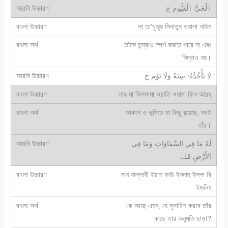
ٱلْحَىُّ ٱلْقَيُّوم ج
লা তা’খুজুহু সিনাত্যু ওয়ালা নাউম
তাঁকে তন্দ্রাও স্পর্শ করতে পারে না এবং
নিদ্রাও নয়।
لَا تَأْخُذُهُۥ سِنَةٌ وَلَا نَوْم ج
লাহু মা ফিসসামা ওয়াতি ওয়ামা ফিল আরদ্
আকাশ ও ভূমিতে যা কিছু রয়েছে, সবই
তাঁর।
لَهُ مَا فِي السَّمَاوَاتِ وَمَا فِي
الأَرْضِ قلے
মান যাল্লাযী ইয়াশ ফাউ ইনদাহু ইল্লা বি
ইজনিহ
কে আছে এমন, যে সুপারিশ করবে তাঁর
কাছে তার অনুমতি ছাড়া?