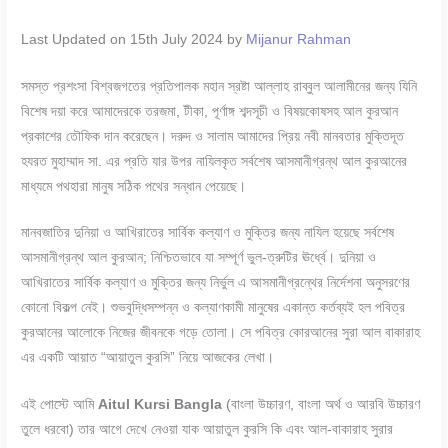
Last Updated on 15th July 2024 by
Mijanur Rahman
সমস্ত প্রশংসা বিশ্বজগতের প্রতিপালক মহান স্রষ্টা আল্লাহ রাব্বুল আলামীনের জন্য যিনি
বিশেষ দয়া করে আমাদেরকে তরজমা, টীকা, পূর্ণাঙ্গ শব্দসূচী ও বিষয়কোষসহ আল কুরআন
প্রকাশের তৌফিক দান করেছেন। দরুদ ও সালাম আমাদের প্রিয় নবী মানবতার মুক্তিদূত
হযরত মুহাম্মাদ সা. এর প্রতি যার উপর নাযিলকৃত সর্বশেষ আসমানীগ্রন্থ আল কুরআনের
মাধ্যমে পথহারা মানুষ সঠিক পথের সন্ধান পেয়েছে।
মানবজাতির দুনিয়া ও আখিরাতের সার্বিক কল্যাণ ও মুক্তির জন্য নাযিল হয়েছে সর্বশেষ
আসমানীগ্রন্থ আল কুরআন; নিশ্চিতভাবে যা সম্পূর্ণ ভুল-ত্রুটির ঊর্ধ্বে। দুনিয়া ও
আখিরাতের সার্বিক কল্যাণ ও মুক্তির জন্য নির্ভুল এ আসমানীগ্রন্থের নির্দেশনা অনুসরণের
কোনো বিকল্প নেই। শুভবুদ্ধিসম্পন্ন ও কল্যাণকামী মানুষের একান্ত কর্তব্যই হল পবিত্র
কুরআনের আলোকে নিজের জীবনকে গড়ে তোলা। সে পবিত্র কোরআনের সুরা আল বাকারাহ
এর একটি আয়াত “আয়াতুল কুরসি” নিয়ে আজকের লেখা।
এই পোস্টে আমি
Aitul Kursi Bangla
(বাংলা উচ্চারণ, বাংলা অর্থ ও আরবি উচ্চারণ
তুলে ধরবো) তার আগে দেখে নেওয়া যাক আয়াতুল কুরসি কি এবং আল-বাকারাহ সুরার