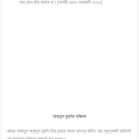
আর কোন বাঁধা থাকবে না। (নাসায়ী ৯৪৪৮ তাবারানী ৭৮৩২)
আয়াতুল কুরসির ফজিলত
এছাড়া আয়াতুল আয়াতুল কুরসি নিয়ে রয়েছে আরো অসংখ্য হাদিস, যার প্রত্যেকটি হাদিসেই
এই আয়াতের ফজিলত সম্পর্কে বলা হয়েছে।