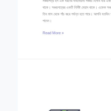
সঞ্চয়পত্র হল এক ধরনের দীর্ঘমেয়াদী সঞ্চয়ী হিসাব যার একটি
থাকে। সঞ্চয়পত্রের একটি নির্দিষ্ট মেয়াদ থাকে। একেক স
তিন মাস থেকে পাঁচ বছর পর্যন্ত হতে পারে। আপনি যতদিন পর
পাবেন।
পরিবার
Read More »
সঞ্চয়পত্র
কি?
পরিবার
সঞ্চয়পত্রের
নতুন
নিয়ম
২০২৪