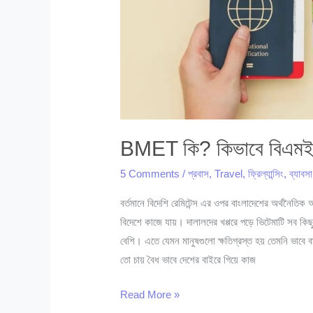
BMET কি? কিভাবে বিএমইটি স
5 Comments
/
প্রবাস
,
Travel
,
ফ্রিল্যান্সিং
,
ব্যাবসা
বর্তমানে বিদেশি রেমিটেন্স এর ওপর বাংলাদেশের অর্থনৈতিক
বিদেশে কাজে যায়। দালালদের খপ্পরে পড়ে ভিটেমাটি সব ক
বেশি। এতে যেমন মানুষগুলো ক্ষতিগ্রস্ত হয় তেমনি ভাবে 
তো চায় বৈধ ভাবে দেশের বাইরে গিয়ে কাজ
BMET
Read More »
কি?