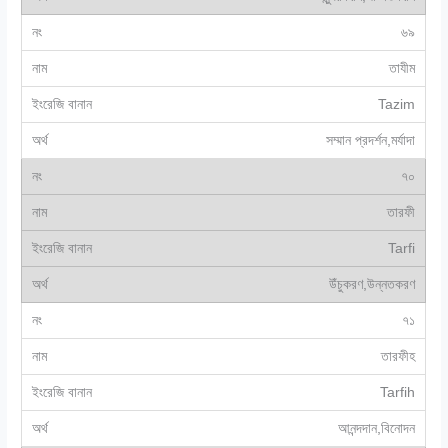
৬৯
তাযীম
Tazim
সম্মান প্রদর্শন,মর্যাদা
৭০
তারফী
Tarfi
উঁচুকরণ,উন্নতকরণ
৭১
তারফীহ
Tarfih
আনন্দদান,বিনোদন