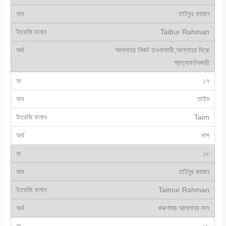
তাইবুর রহমান
Taibur Rahman
আল্লাহর নিকট তওবাকারী,আল্লাহর দিকে
প্রত্যাবর্তনকারী
১৭
তাইম
Taim
দাস
১৮
তাইমুর রহমান
Taimur Rahman
করুণাময় আল্লাহর দাস