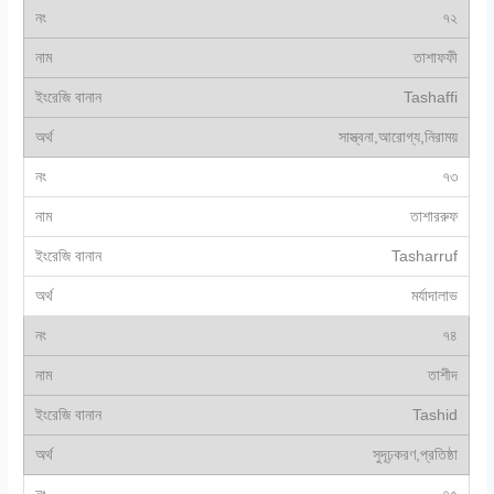
৭২
তাশাফফী
Tashaffi
সাস্ত্বনা,আরোগ্য,নিরাময়
৭৩
তাশাররুফ
Tasharruf
মর্যাদালাভ
৭৪
তাশীদ
Tashid
সুদূঢ়করণ,প্রতিষ্ঠা