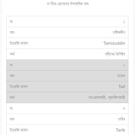
ত দিয়ে ছেলেদের ইসলামিক নাম
১
তমীজদ্দীন
Tamizuddin
দ্বীনের বৈশিষ্ট্য
২
তয়েফ
Taif
তাওয়াফকারী, প্রদক্ষিণকারী
৩
তরিব
Tarib