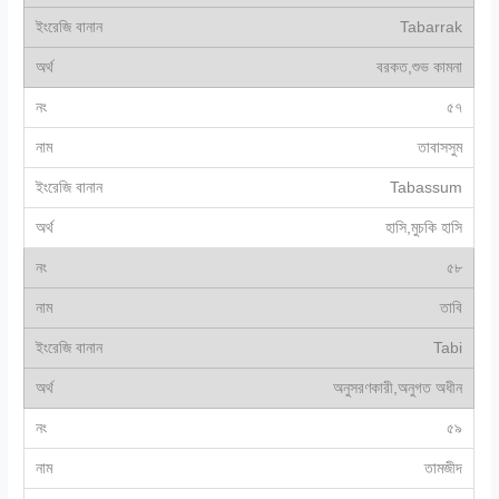
Tabarrak
বরকত,শুভ কামনা
৫৭
তাবাসসুম
Tabassum
হাসি,মুচকি হাসি
৫৮
তাবি
Tabi
অনুসরণকারী,অনুগত অধীন
৫৯
তামজীদ