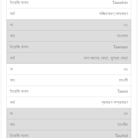
Tawshin
সজ্জিতকরণ,অলংকরণ
৩২
তাওসান
Tawsan
ডাল জাতের ঘোড়া, যুদ্ধের ঘোড়া
৩৩
তাওসী
Tawsi
প্রসারণ সম্প্রসারণ
৩৪
তাওহীদ
Tauhid