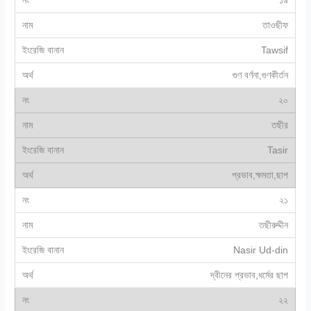
১৯
তাওছীফ
Tawsif
গুণ বর্ণনা,গুণকীর্তন
২০
তছীর
Tasir
প্রভাব,ক্ষমতা,ছাপ
২১
তছীরুদ্দীন
Nasir Ud-din
দ্বীনের প্রভাব,ধর্মের ছাপ
২২