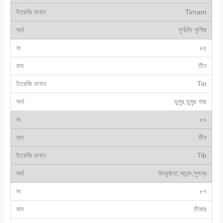
Timam
পূর্ণচাঁদ পূর্ণিমা
৮৫
তীন
Tin
ডুমুর,ডুমুর গাছ
৮৬
তীব
Tib
উৎকূষ্ঠতা,আনন্দ,সুগন্ধ
৮৭
তীমার