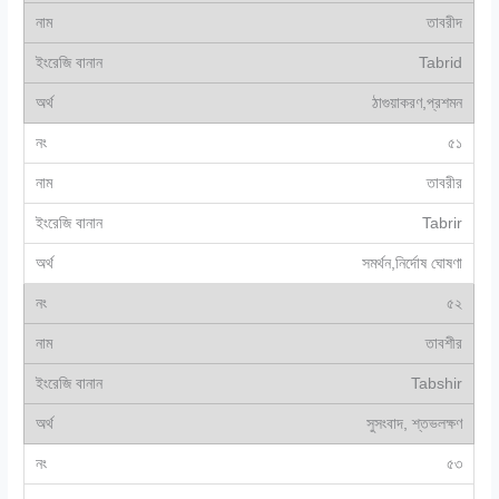
তাবরীদ
Tabrid
ঠাগুয়াকরণ,প্রশমন
৫১
তাবরীর
Tabrir
সমর্থন,নির্দোষ ঘোষণা
৫২
তাবশীর
Tabshir
সুসংবাদ, শ্তভলক্ষণ
৫৩