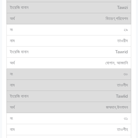
Tawzi
বিতরণ,পরিবেশন
২৯
তাওরীদ
Tawrid
যোগান, আমদানি
৩০
তাওলীদ
Tawlid
জম্মদান,উৎপাদন
৩১
তাওশীহ