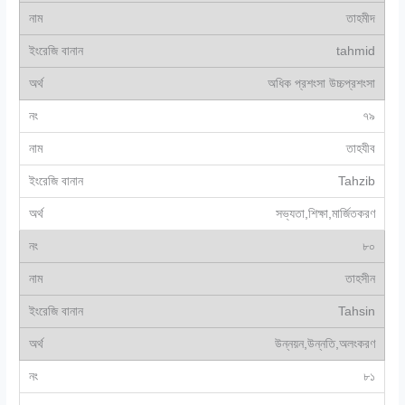
তাহমীদ
tahmid
অধিক প্রশংসা উচ্চপ্রশংসা
৭৯
তাহযীব
Tahzib
সভ্যতা,শিক্ষা,মার্জিতকরণ
৮০
তাহসীন
Tahsin
উন্নয়ন,উন্নতি,অলংকরণ
৮১