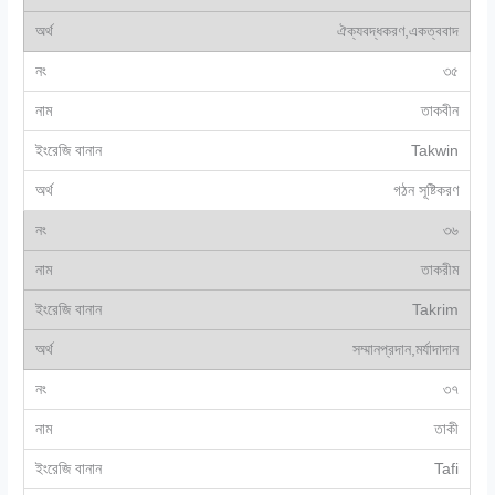
ঐক্যবদ্ধকরণ,একত্ববাদ
৩৫
তাকবীন
Takwin
গঠন সূষ্টিকরণ
৩৬
তাকরীম
Takrim
সম্মানপ্রদান,মর্যাদাদান
৩৭
তাকী
Tafi