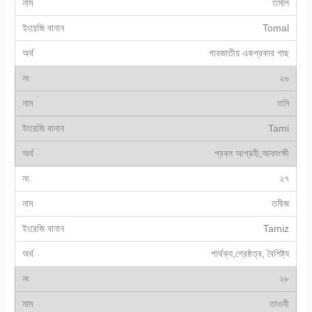
তমাল
Tomal
গাবজাতীয় একপ্রকার গাছ
২৬
তমি
Tami
প্রবল আগ্রহী,আকাংক্ষী
২৭
তমীজ
Tamiz
পার্থক্য,শ্রেষ্ঠত্ব, বৈশিষ্ট্য
২৮
তাওযী