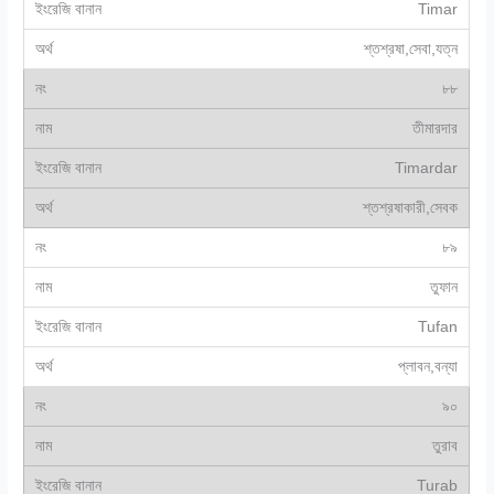
Timar
শ্তশ্রষা,সেবা,যত্ন
৮৮
তীমারদার
Timardar
শ্তশ্রষাকারী,সেবক
৮৯
তুফান
Tufan
প্লাবন,বন্যা
৯০
তুরাব
Turab