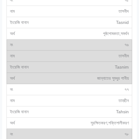
৭৫
তাসনীদ
Tasnid
পূষ্ঠপোষকতা,সমর্থন
৭৬
তাসনীম
Tasnim
জান্নাতের সুমধুর পানীয়
৭৭
তাহছীন
Tahsin
সুরক্ষিতকরণ,শক্তিশালীকরণ
৭৮