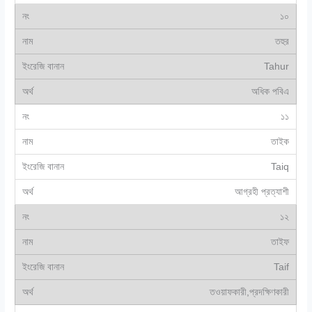
১০
তহুর
Tahur
অধিক পবিএ
১১
তাইক
Taiq
আগ্রহী প্রত্যাশী
১২
তাইফ
Taif
তওয়াফকারী,প্রদক্ষিণকারী