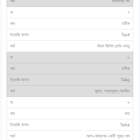
ইসলামের পথ
৭
তরীফ
Tarif
বিরল জিনিস,দুর্লভ বস্তু
৮
তলীক
Taliq
মুক্ত, বদ্ধনমুক্ত,স্বাধীন
৯
থহা
Taha
আল-কোরানের একটি সূরার নাম