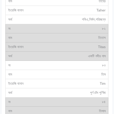
তাহের
Taher
পবিএ,নির্মল,পরিচ্ছন্ন
৮২
তিতাস
Titas
একটি নদীর নাম
৮৩
তিম
Tim
পূর্ণ চাঁদ পূর্ণিমা
৮৪
তিমাম