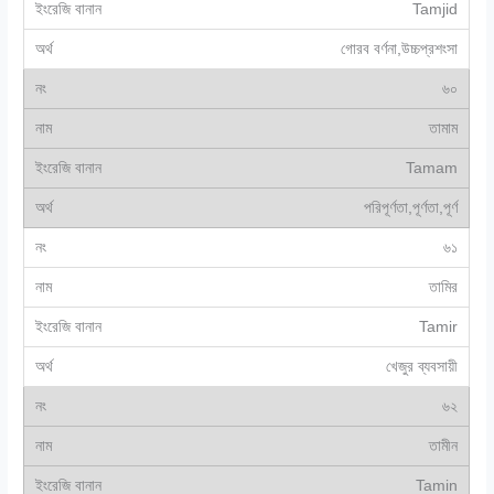
Tamjid
গোরব বর্ণনা,উচ্চপ্রশংসা
৬০
তামাম
Tamam
পরিপূর্ণতা,পূর্ণতা,পূর্ণ
৬১
তামির
Tamir
খেজুর ব্যবসায়ী
৬২
তামীন
Tamin