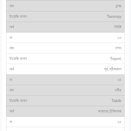
তন্ময়
Tanmay
নিবিষ্ট
২৩
তপন
Topon
সূর্য,গ্রীষ্মকাল
২৪
তবীর
Tabib
ডাক্তার,চিকিৎসক
২৫