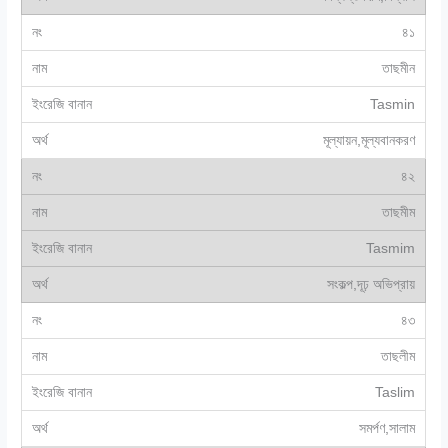
৪১
তাছমীন
Tasmin
মূল্যায়ন,মূল্যবানকরণ
৪২
তাছমীম
Tasmim
সংকল্প,দূঢ় অভিপ্রায়
৪৩
তাছলীম
Taslim
সমর্পণ,সালাম