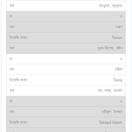
উৎফুল্ল, প্রফুল্ল
৪
তরুণ
Torun
যুবক কিশোর, নবীন
৫
তরীক
Tariq
পথ, পন্থা, পদ্ধতি
৬
তরীকুল ইসলাম
Tariqul Islam