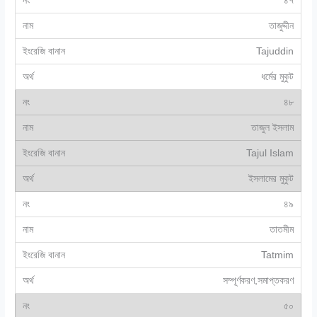
৪৭
তাজুদ্দীন
Tajuddin
ধর্মের মুকুট
৪৮
তাজুল ইসলাম
Tajul Islam
ইসলামের মুকুট
৪৯
তাতমীম
Tatmim
সম্পূর্ণকরণ,সমাপ্তকরণ
৫০