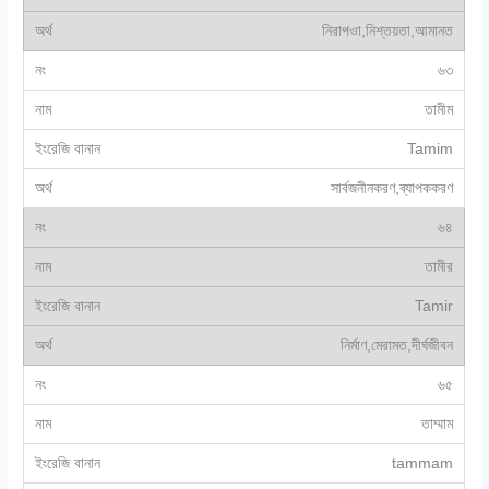
নিরাপওা,নিশ্তয়তা,আমানত
৬৩
তামীম
Tamim
সার্বজনীনকরণ,ব্যাপককরণ
৬৪
তামীর
Tamir
নির্মাণ,মেরামত,দীর্ঘজীবন
৬৫
তাম্মাম
tammam