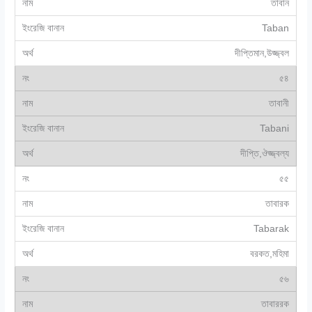
তাবান
Taban
দীপ্তিমান,উজ্জ্বল
৫৪
তাবানী
Tabani
দীপ্তি,ঔজ্জ্বল্য
৫৫
তাবারক
Tabarak
বরকত,মহিমা
৫৬
তাবাররক