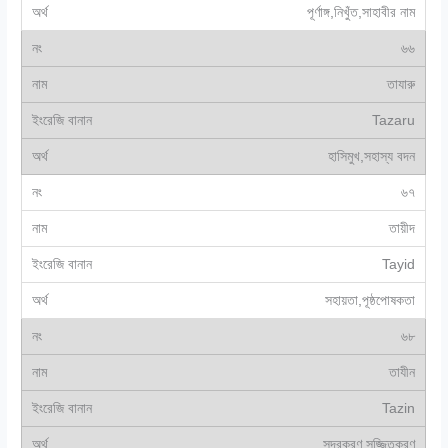
পূর্ণাঙ্গ,নিখুঁত,সাহাবীর নাম
৬৬
তাযারু
Tazaru
হাসিমুখ,সহাস্য বদন
৬৭
তায়ীদ
Tayid
সহায়তা,পূষ্ঠপোষকতা
৬৮
তাযীন
Tazin
সুন্দরকরণ,সজ্জিতকরণ