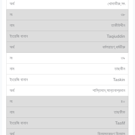
খোদাভীরু,সৎ
৩৮
তাকীউদ্দীন
Taqiuddin
ধর্মপরায়ণ,ধর্মভীরু
৩৯
তাছকীন
Taskin
শাস্তিদান,সান্তনাপ্রদান
৪০
তাছফীফ
Tasfif
বিন্যস্তকরণ,বিন্যাস