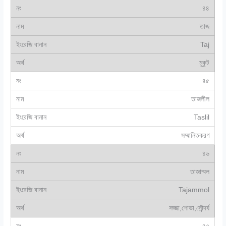
৪৪
তাজ
Taj
মুকুট
৪৫
তাজলীল
Taslil
সম্মানিতকরণ
৪৬
তাজাম্মল
Tajammol
সজ্জা,শোভা,সৌন্দর্য