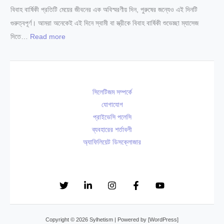
বী
২
লি
বিবাহ বার্ষিকী প্রতিটি মেয়ের জীবনের এক অবিস্মরণীয় দিন, পুরুষের জন্যেও এই দিনটি
র
কে
০
কা
গুরুত্বপূর্ণ। আমরা অনেকেই এই দিনে স্বামী বা স্ত্রীকে বিবাহ বার্ষিকী শুভেচ্ছা ম্যাসেজ
সি
জ
২
সি
:
দিতে…
Read more
লে
ন্ম
৫
লে
১
ট
দি
ট
০
২
নে
:
০
০
র
গা
+
সিলেটিজম সম্পর্কে
২
শু
ই
বি
যোগাযোগ
৬
ভে
নী
বা
প্রাইভেসি পলেসি
চ্ছা
বি
ব্যবহারের শর্তাবলী
হ
,
শে
অ্যাফিলিয়েট ডিসক্লোজার
বা
সে
ষ
র্ষি
রা
জ্ঞ
কী
S
ডা
স্ট্যা
M
ক্তা
টা
S
র
স
,
Copyright © 2026 Sylhetism | Powered by [WordPress]
সি