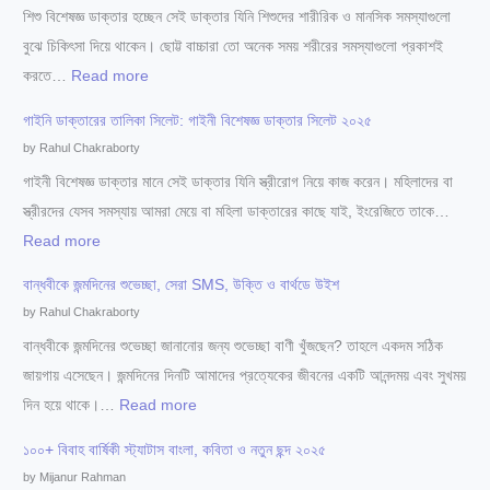
শিশু বিশেষজ্ঞ ডাক্তার হচ্ছেন সেই ডাক্তার যিনি শিশুদের শারীরিক ও মানসিক সমস্যাগুলো
সে
বুঝে চিকিৎসা দিয়ে থাকেন। ছোট্ট বাচ্চারা তো অনেক সময় শরীরের সমস্যাগুলো প্রকাশই
রা
:
করতে…
Read more
চ
১
র্ম
গাইনি ডাক্তারের তালিকা সিলেট: গাইনী বিশেষজ্ঞ ডাক্তার সিলেট ২০২৫
০
ও
by Rahul Chakraborty
০
যৌ
গাইনী বিশেষজ্ঞ ডাক্তার মানে সেই ডাক্তার যিনি স্ত্রীরোগ নিয়ে কাজ করেন। মহিলাদের বা
+
ন
স্ত্রীরদের যেসব সমস্যায় আমরা মেয়ে বা মহিলা ডাক্তারের কাছে যাই, ইংরেজিতে তাকে…
সে
রো
:
Read more
রা
গ
গা
শি
বান্ধবীকে জন্মদিনের শুভেচ্ছা, সেরা SMS, উক্তি ও বার্থডে উইশ
বি
ই
শু
by Rahul Chakraborty
শে
নি
বি
বান্ধবীকে জন্মদিনের শুভেচ্ছা জানানোর জন্য শুভেচ্ছা বাণী খুঁজছেন? তাহলে একদম সঠিক
ষ
ডা
শে
জায়গায় এসেছেন। জন্মদিনের দিনটি আমাদের প্রত্যেকের জীবনের একটি আনন্দময় এবং সুখময়
জ্ঞ
ক্তা
ষ
:
দিন হয়ে থাকে।…
Read more
সি
রে
জ্ঞ
বা
লে
র
১০০+ বিবাহ বার্ষিকী স্ট্যাটাস বাংলা, কবিতা ও নতুন ছন্দ ২০২৫
ডা
ন্ধ
ট
তা
by Mijanur Rahman
ক্তা