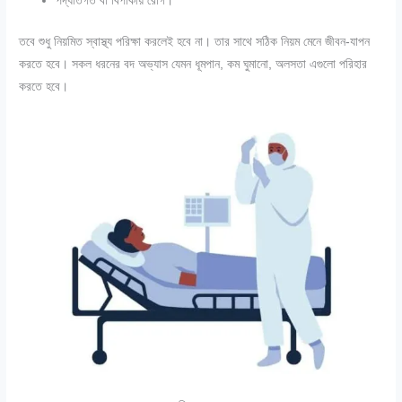
পদ্ধতিগত বা বিপাকীয় রোগ।
তবে শুধু নিয়মিত স্বাস্থ্য পরিক্ষা করলেই হবে না। তার সাথে সঠিক নিয়ম মেনে জীবন-যাপন
করতে হবে। সকল ধরনের বদ অভ্যাস যেমন ধূমপান, কম ঘুমানো, অলসতা এগুলো পরিহার
করতে হবে।