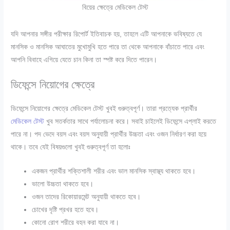
বিয়ের ক্ষেত্রে মেডিকেল টেস্ট
যদি আপনার সঙ্গীর পরীক্ষার রিপোর্ট ইতিবাচক হয়
,
তাহলে এটি আপনাকে ভবিষ্যতে যে
মানসিক ও মানসিক আঘাতের মুখোমুখি হতে পারে তা থেকে আপনাকে বাঁচাতে পারে এবং
আপনি বিবাহে এগিয়ে যেতে চান কিনা তা স্পষ্ট করে দিতে পারেন।
ডিফেন্সে নিয়োগের ক্ষেত্রে
ডিফেন্সে নিয়োগের ক্ষেত্রে মেডিকেল টেস্ট খুবই গুরুত্বপূর্ণ। তারা প্রত্যেক প্রার্থীর
মেডিকেল টেস্ট
খুব সতর্কতার সাথে পর্যালোচনা করে। সবাই চাইলেই ডিফেন্সে এপ্লাই করতে
পারে না। পদ ভেদে বয়স এবং বয়স অনুযায়ী প্রার্থীর উচ্চতা এবং ওজন নির্ধারণ করা হয়ে
থাকে। তবে যেই বিষয়গুলো খুবই গুরুত্বপূর্ণ তা হলোঃ
একজন প্রার্থীর শক্তিশালী শরীর এবং ভাল মানসিক স্বাস্থ্য থাকতে হবে।
ভালো উচ্চতা থাকতে হবে।
ওজন তাদের রিকোয়ারমেন্ট অনুযায়ী থাকতে হবে।
চোখের দৃষ্টি প্রখর হতে হবে।
কোনো রোগ শরীরে বহন করা যাবে না।