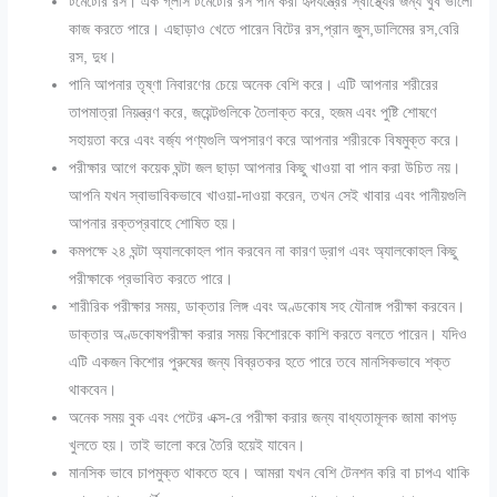
টমেটোর রস। এক গ্লাস টমেটোর রস পান করা হৃদযন্ত্রের স্বাস্থ্যের জন্য খুব ভালো
কাজ করতে পারে। এছাড়াও খেতে পারেন
বিটের রস,প্রান জুস,ডালিমের রস,বেরি
রস, দুধ।
পানি
আপনার তৃষ্ণা নিবারণের চেয়ে অনেক বেশি করে। এটি আপনার শরীরের
তাপমাত্রা নিয়ন্ত্রণ করে
,
জয়েন্টগুলিকে তৈলাক্ত করে
,
হজম এবং পুষ্টি শোষণে
সহায়তা করে এবং বর্জ্য পণ্যগুলি অপসারণ করে আপনার শরীরকে বিষমুক্ত করে।
পরীক্ষার আগে কয়েক ঘন্টা জল ছাড়া আপনার কিছু খাওয়া বা পান করা উচিত নয়।
আপনি যখন স্বাভাবিকভাবে খাওয়া-দাওয়া করেন
,
তখন সেই খাবার এবং পানীয়গুলি
আপনার রক্তপ্রবাহে শোষিত হয়।
কমপক্ষে ২৪ ঘন্টা অ্যালকোহল পান করবেন না কারণ ড্রাগ এবং অ্যালকোহল কিছু
পরীক্ষাকে প্রভাবিত করতে পারে।
শারীরিক পরীক্ষার সময়
,
ডাক্তার লিঙ্গ এবং অণ্ডকোষ সহ যৌনাঙ্গ পরীক্ষা করবেন।
ডাক্তার অণ্ডকোষপরীক্ষা করার সময় কিশোরকে কাশি করতে বলতে পারেন। যদিও
এটি একজন কিশোর পুরুষের জন্য বিব্রতকর হতে পারে তবে মানসিকভাবে শক্ত
থাকবেন।
অনেক সময় বুক এবং পেটের এক্স-রে পরীক্ষা করার জন্য
বাধ্যতামূলক
জামা কাপড়
খুলতে হয়। তাই ভালো করে তৈরি হয়েই যাবেন।
মানসিক ভাবে চাপমুক্ত থাকতে হবে। আমরা যখন বেশি টেনশন করি বা চাপএ থাকি