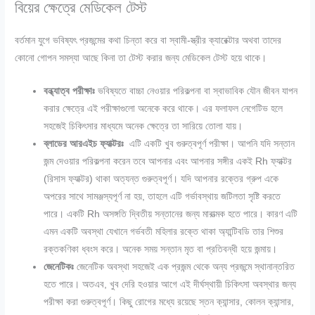
বিয়ের ক্ষেত্রে মেডিকেল টেস্ট
বর্তমান যুগে ভবিষ্যৎ প্রজন্মের কথা চিন্তা করে বা স্বামী-স্ত্রীর ক্যারেক্টার অথবা তাদের
কোনো গোপন সমস্যা আছে কিনা তা টেস্ট করার জন্য মেডিকেল টেস্ট হয়ে থাকে।
বন্ধ্যাত্ব পরীক্ষাঃ
ভবিষ্যতে বাচ্চা নেওয়ার পরিকল্পনা বা স্বাভাবিক যৌন জীবন যাপন
করার ক্ষেত্রে এই পরীক্ষাগুলো অনেকে করে থাকে। এর ফলাফল নেগেটিভ হলে
সহজেই চিকিৎসার মাধ্যমে অনেক ক্ষেত্রে তা সারিয়ে তোলা যায়।
ব্লাডের আরএইচ ফ্যাক্টরঃ
এটি একটি খুব গুরুত্বপূর্ণ পরীক্ষা। আপনি যদি সন্তান
জন্ম দেওয়ার পরিকল্পনা করেন তবে আপনার এবং আপনার সঙ্গীর একই
Rh
ফ্যাক্টর
(রিসাস ফ্যাক্টর) থাকা অত্যন্ত গুরুত্বপূর্ণ। যদি আপনার রক্তের গ্রুপ একে
অপরের সাথে সামঞ্জস্যপূর্ণ না হয়
,
তাহলে এটি গর্ভাবস্থায় জটিলতা সৃষ্টি করতে
পারে। একটি
Rh
অসঙ্গতি দ্বিতীয় সন্তানের জন্য মারাত্মক হতে পারে। কারণ এটি
এমন একটি অবস্থা যেখানে গর্ভবতী মহিলার রক্তে থাকা অ্যান্টিবডি তার শিশুর
রক্তকণিকা ধ্বংস করে। অনেক সময় সন্তান মৃত বা প্রতিবন্ধী হয়ে জন্মায়।
জেনেটিকঃ
জেনেটিক অবস্থা সহজেই এক প্রজন্ম থেকে অন্য প্রজন্মে স্থানান্তরিত
হতে পারে। অতএব
,
খুব দেরি হওয়ার আগে এই দীর্ঘস্থায়ী চিকিৎসা অবস্থার জন্য
পরীক্ষা করা গুরুত্বপূর্ণ। কিছু রোগের মধ্যে রয়েছে স্তন ক্যান্সার
,
কোলন ক্যান্সার
,