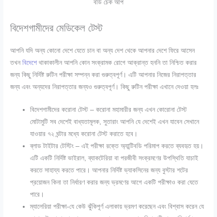
বডি চেক আপ
বিদেশগামীদের মেডিকেল টেস্ট
আপনি যদি অন্য কোনো দেশে যেতে চান বা অন্য দেশ থেকে আপনার দেশে ফিরে আসেন
তখন
বিদেশে
থাকাকালীন আপনি কোন সংক্রামক রোগে আক্রান্ত হননি তা নিশ্চিত করার
জন্য কিছু নির্দিষ্ট রুটিন পরীক্ষা সম্পন্ন করা গুরুত্বপূর্ণ। এটি আপনার নিজের নিরাপত্তার
জন্য এবং অন্যদের নিরাপত্তার জন্যও গুরুত্বপূর্ণ।
কিছু রুটিন পরীক্ষা এখানে দেওয়া হলঃ
বিদেশগামীদের করোনা টেস্ট – করোনা মহামারীর জন্য এখন কোরোনা টেস্ট
মোটামুটি সব দেশেই বাধ্যতামূলক, সুতারাং আপনি যে দেশেই এখন যাবেন সেখানে
যাওয়ার ৭২ ঘন্টার মধ্যে করোনা টেস্ট করাতে হবে।
ব্লাড টাইটার টেস্টিং – এই পরীক্ষা রক্তে অ্যান্টিবডি পরিমাপ করতে ব্যবহৃত হয়।
এটি একটি নির্দিষ্ট ভাইরাল
,
ব্যাকটেরিয়া বা পরজীবী সংক্রমণের উপস্থিতি যাচাই
করতে সাহায্য করতে পারে। আপনার নির্দিষ্ট ভ্যাকসিনের জন্য বুস্টার শটের
প্রয়োজন কিনা তা নির্ধারণ করার জন্য ভ্রমণের আগে একটি পরীক্ষাও করা যেতে
পারে।
ম্যালেরিয়া পরীক্ষা-যে কেউ ঝুঁকিপূর্ণ এলাকায় ভ্রমণ করেছেন এবং বিশ্বাস করেন যে