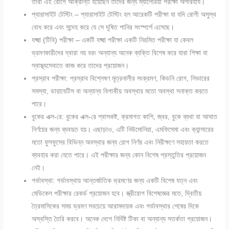
তারা এই রোগে আক্রান্ত হয়েছেন তাদের জন্য ম্যালেরিয়া পরীক্ষা অপরিহার্য।
প্যারাসাইট টেস্টিং – প্যারাসাইট টেস্টিং হল আরেকটি পরীক্ষা যা যদি রোগী অসুস্থ
বোধ করে এবং সন্দেহ করে যে সে দূষিত পানির সংস্পর্শে এসেছে।
যক্ষ্মা (টিবি) পরীক্ষা – একটি যক্ষ্মা পরীক্ষা একটি নিয়মিত পরীক্ষা যা কেবল
ভ্রমণকারীদের দ্বারা নয় বরং অন্যান্য অনেক ব্যক্তি বিশেষ করে যারা শিক্ষা বা
স্বাস্থ্যসেবাতে কাজ করে তাদের প্রয়োজন।
প্রস্রাব পরীক্ষা: প্রস্রাব বিশ্লেষণ মূত্রনালীর সংক্রমণ
,
কিডনি রোগ
,
লিভারের
সমস্যা
,
ডায়াবেটিস বা অন্যান্য বিপাকীয় অবস্থার মতো অবস্থা সনাক্ত করতে
পারে।
বুকের এক্স-রে: বুকের এক্স-রে শ্বাসকষ্ট
,
ক্রমাগত কাশি
,
জ্বর
,
বুকে ব্যথা বা আঘাত
নির্ণয়ের জন্য ব্যবহৃত হয়। এছাড়াও
,
এটি নিউমোনিয়া
,
এমফিসেমা এবং ক্যান্সারের
মতো ফুসফুসের বিভিন্ন অবস্থার জন্য রোগ নির্ণয় এবং নিরীক্ষণে সহায়তা করতে
ব্যবহার করা যেতে পারে। এই পরীক্ষার জন্য কোন বিশেষ প্রস্তুতির প্রয়োজন
নেই।
গর্ভাবস্থা: গর্ভাবস্থায় আন্তর্জাতিক ভ্রমণের জন্য একটি বিশেষ যত্ন এবং
মেডিকেল পরীক্ষার রেকর্ড প্রয়োজন হবে। স্ত্রীরোগ বিশেষজ্ঞের মতে
,
দ্বিতীয়
ত্রৈমাসিকের সময় ভ্রমণ সবচেয়ে আরামদায়ক এবং গর্ভাবস্থার শেষের দিকে
অস্বস্তি তৈরি করবে। অনেক দেশে নির্দিষ্ট টিকা বা অন্যান্য সতর্কতা প্রয়োজন
।