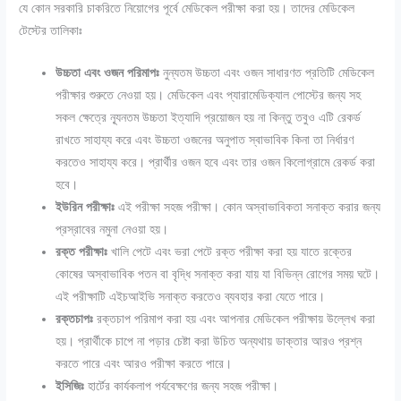
যে কোন সরকারি চাকরিতে নিয়োগের পূর্বে মেডিকেল পরীক্ষা করা হয়। তাদের মেডিকেল
টেস্টের তালিকাঃ
উচ্চতা এবং ওজন পরিমাপঃ
নুন্যতম উচ্চতা এবং ওজন সাধারণত প্রতিটি মেডিকেল
পরীক্ষার শুরুতে নেওয়া হয়। মেডিকেল এবং প্যারামেডিক্যাল পোস্টের জন্য সহ
সকল ক্ষেত্রে ন্যূনতম উচ্চতা ইত্যাদি প্রয়োজন হয় না কিন্তু তবুও এটি রেকর্ড
রাখতে সাহায্য করে এবং উচ্চতা ওজনের অনুপাত স্বাভাবিক কিনা তা নির্ধারণ
করতেও সাহায্য করে। প্রার্থীর ওজন হবে এবং তার ওজন কিলোগ্রামে রেকর্ড করা
হবে।
ইউরিন পরীক্ষাঃ
এই পরীক্ষা সহজ পরীক্ষা। কোন অস্বাভাবিকতা সনাক্ত করার জন্য
প্রস্রাবের নমুনা নেওয়া হয়।
রক্ত পরীক্ষাঃ
খালি পেটে এবং ভরা পেটে রক্ত ​​পরীক্ষা করা হয় যাতে রক্তের
কোষের অস্বাভাবিক পতন বা বৃদ্ধি সনাক্ত করা যায় যা বিভিন্ন রোগের সময় ঘটে।
এই পরীক্ষাটি এইচআইভি সনাক্ত করতেও ব্যবহার করা যেতে পারে।
রক্তচাপঃ
রক্তচাপ পরিমাপ করা হয় এবং আপনার মেডিকেল পরীক্ষায় উল্লেখ করা
হয়। প্রার্থীকে চাপে না পড়ার চেষ্টা করা উচিত অন্যথায় ডাক্তার আরও প্রশ্ন
করতে পারে এবং আরও পরীক্ষা করতে পারে।
ইসিজিঃ
হার্টের কার্যকলাপ পর্যবেক্ষণের জন্য সহজ পরীক্ষা।