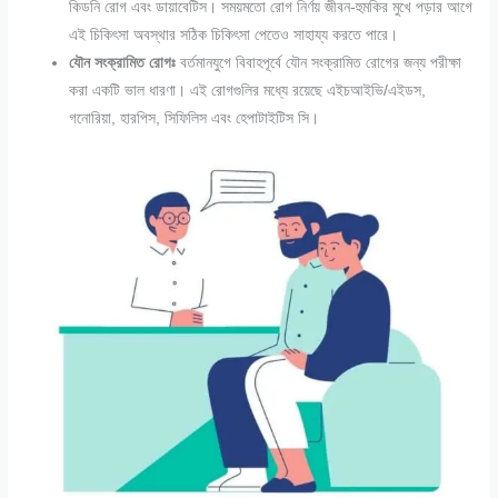
কিডনি রোগ এবং ডায়াবেটিস। সময়মতো রোগ নির্ণয় জীবন-হুমকির মুখে পড়ার আগে
এই চিকিৎসা অবস্থার সঠিক চিকিৎসা পেতেও সাহায্য করতে পারে।
যৌন সংক্রামিত রোগঃ
বর্তমানযুগে বিবাহপূর্বে যৌন সংক্রামিত রোগের জন্য পরীক্ষা
করা একটি ভাল ধারণা। এই রোগগুলির মধ্যে রয়েছে এইচআইভি/এইডস
,
গনোরিয়া
,
হারপিস
,
সিফিলিস এবং হেপাটাইটিস সি।