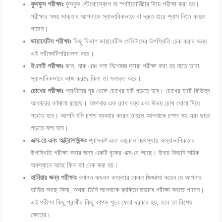
ফুসফুস পরীক্ষাঃ
ফুসফুস স্টেথোস্কোপ বা স্পাইরোমিটার দিয়ে পরীক্ষা করা হয়।
পরীক্ষার সময় ডাক্তার আপনাকে স্বাভাবিকভাবে বা দ্রুত হারে শ্বাস নিতে বলতে
পারেন।
ডায়াবেটিস পরীক্ষাঃ
কিছু বিভাগ ডায়াবেটিস মেলিটাসের উপস্থিতি চেক করার জন্য
এই পরীক্ষাটিপরিচালনা করে।
ইএনটি পরীক্ষাঃ
কান
,
নাক এবং গলা বিশেষজ্ঞ দ্বারা পরীক্ষা করা হয় যাতে তারা
স্বাভাবিকভাবে কাজ করছে কিনা তা সনাক্ত করে।
চোখের পরীক্ষাঃ
প্রার্থীদের দূর থেকে চোখের চার্ট পড়তে হবে। চোখের চার্টে বিভিন্ন
আকারের বর্ণমালা রয়েছে। আপনার এক চোখ বন্ধ এবং উভয় চোখ খোলা দিয়ে
পড়তে হবে। আপনি যদি চশমা ব্যবহার করেন তাহলে আপনাকে চশমা সহ এবং ছাড়া
পড়তে বলা হবে।
এক্স-রে এবং আল্ট্রাসাউন্ডঃ
শ্বাসকষ্ট এবং কঙ্কাল ব্যবস্থায় অস্বাভাবিকতার
উপস্থিতি পরীক্ষা করার জন্য একটি বুকের এক্স-রে আছে। উভয় কিডনি সঠিক
অবস্থানে আছে কিনা তা চেক করা হয়।
হার্নিয়ার জন্য পরীক্ষাঃ
কখনও কখনও ডাক্তার কেবল জিজ্ঞাসা করেন যে আপনার
হার্নিয়া আছে কিনা
,
অথবা তিনি আপনাকে ব্যক্তিগতভাবে পরীক্ষা করতে পারেন।
এই পরীক্ষা কিছু প্রার্থীর কিছু কাপড় খুলে ফেলা দরকার হয়, তবে তা বিশেষ
ক্ষেত্রে।