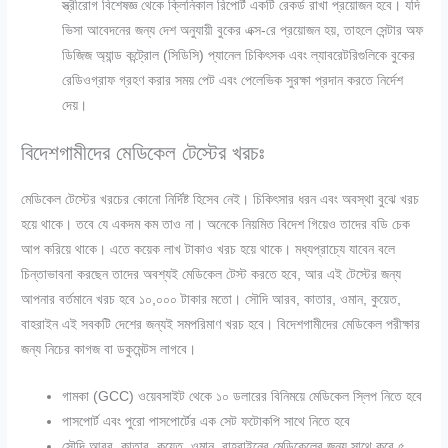
স্ত্রীরোগ বিশেষজ্ঞ থেকে ক্লিনিকাল রিপোর্ট একটি রেকর্ড রাখা প্রয়োজন হবে। যদি
ভিসা আবেদনের জন্য দেশ অনুযায়ী বুকের এক্স-রে প্রয়োজন হয়
,
তাহলে সেন্টার অফ
ডিজিজ অ্যান্ড কন্ট্রোল (সিডিসি) প্যানেল চিকিৎসক এবং ল্যাবরেটরিগুলিকে বুকের
রেডিওগ্রাফ গ্রহণ করার সময় পেট এবং পেলেভিক সুরক্ষা প্রদান করতে নির্দেশ
দেয়।
বিদেশগামীদের মেডিকেল টেস্টের খরচঃ
মেডিকেল টেস্টের খরচের কোনো নির্দিষ্ট হিসেব নেই। চিকিৎসার ধরন এবং অবস্থা বুঝে খরচ
হয়ে থাকে। তবে যে একদম কম তাও না। অনেকে নিয়মিত বিদেশ গিয়েও তাদের বডি চেক
আপ করিয়ে থাকে। এতে কয়েক লাখ টাকাও খরচ হয়ে থাকে। মধ্যপ্রাচ্যে যাবেন বলে
চিন্তাভাবনা করছেন তাদের অবশ্যই মেডিকেল টেস্ট করতে হবে, আর এই টেস্টের জন্য
আপনার বর্তমানে খরচ হবে ১০,০০০ টাকার মতো। সৌদি আরব, কাতার, ওমান, কুয়েত,
বাহরাইন এই সবকটি দেশের জন্যই সমপরিমাণ খরচ হবে। বিদেশগামীদের মেডিকেল পরীক্ষার
জন্য নিচের কাগজ বা ডকুমেন্টস লাগবে।
গামকা (GCC) ওয়েবসাইট থেকে ১০ ডলারের বিনিময়ে মেডিকেল স্লিপ নিতে হবে
পাসপোর্ট এবং পুরো পাসপোর্টের এক সেট ফটোকপি সাথে নিতে হবে
সৌদি আরব, কাতার, কুয়েত, ওমান, বাহরাইনের মেডিকেলের জন্য সাথে করে ৫