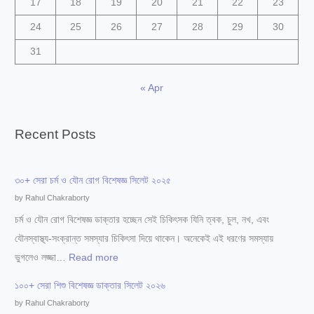
17
18
19
20
21
22
23
24
25
26
27
28
29
30
31
« Apr
Recent Posts
৩০+ সেরা চর্ম ও যৌন রোগ বিশেষজ্ঞ সিলেট ২০২৫
by Rahul Chakraborty
চর্ম ও যৌন রোগ বিশেষজ্ঞ ডাক্তার হচ্ছেন সেই চিকিৎসক যিনি ত্বক, চুল, নখ, এবং
যৌনস্বাস্থ্য-সংক্রান্ত সমস্যার চিকিৎসা দিয়ে থাকেন। অনেকেই এই ধরণের সমস্যায়
:
ভুগলেও লজ্জা…
Read more
৩
১০০+ সেরা শিশু বিশেষজ্ঞ ডাক্তার সিলেট ২০২৬
০
by Rahul Chakraborty
+