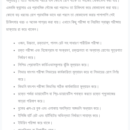
অনুযায়ী)। এতে আমাদের শরীরে যদি কোনো রোগ থাকে তা সহজেই মোকাবেলা করা যায়।
এমনকি ক্যান্সার এর প্রাথমিক স্টেজে ধরা পরলেও তা চিকিৎসা করে মোকাবেলা করা যায়।
কোনো বড় ধরনের রোগ প্রাথমিক ভাবে ধরা পরলে তা মোকাবেলা করার পাশাপাশি সেই
চিকিৎসার খরচ ও অনেক সাশ্রয় করা যায়।
এখানে কিছু পরীক্ষা যা নিয়মিত স্বাস্থ্য পরীক্ষায়
ডাক্তার রা করে থাকেন।
ওজন
,
উচ্চতা
,
রক্তচাপ
,
পালস রেট সহ সাধারণ শারীরিক পরীক্ষা।
রক্ত পরীক্ষা এবং হিমোগ্রাম যা সংক্রমণ
,
রক্তাল্পতা বা অন্যান্য রোগের সূত্রপাত
নির্ধারণ করে।
লিপিড প্রোফাইল কার্ডিওভাসকুলার ঝুঁকি মূল্যায়ন করে।
লিভার ফাংশন পরীক্ষা লিভারের কার্যকারিতা মূল্যায়ন করে বা লিভারের রোগ নির্ণয়
করে।
কিডনি ফাংশন পরীক্ষা কিডনির সঠিক কার্যকারিতা মূল্যায়ন করে।
রক্তে শর্করা ডায়াবেটিস বা প্রি-ডায়াবেটিস শনাক্ত করতে রক্তে গ্লুকোজের
মাত্রা পরিমাপ করে।
বুকের এক্স-রে বুক এবং এলাকায় অবস্থিত অঙ্গগুলি অধ্যয়ন করে।
ইসিজি হার্ট রেট এবং হার্টবিটের অভিন্নতা নির্ধারণে সাহায্য করে।
ইউরিন পরিক্ষা করে থাকে।